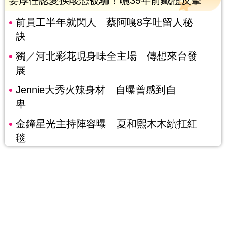
姜厚任認愛挨酸恐被騙！曬39年前鐵證反擊
前員工半年就閃人 蔡阿嘎8字吐留人秘
訣
獨／河北彩花現身味全主場 傳想來台發
展
Jennie大秀火辣身材 自曝曾感到自
卑
金鐘星光主持陣容曝 夏和熙木木續扛紅
毯