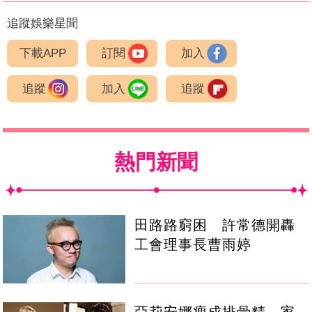
追蹤娛樂星聞
下載APP
訂閱
加入
追蹤
加入
追蹤
熱門新聞
田路路窮困 許常德開轟
工會理事長曹雨婷
亞莉安娜瘦成排骨精 家