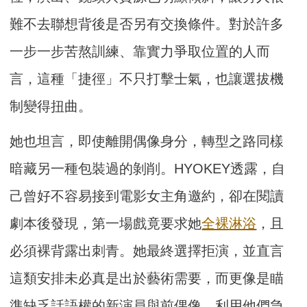
難不去聯想背後是否另有交換條件。對於許多
一步一步苦熬訓練、靠實力爭取位置的人而
言，這種「捷徑」不只打擊士氣，也讓選拔機
制變得扭曲。
她也坦言，即使離開偶像身分，轉型之路同樣
暗藏另一種包裝過的剝削。HYOKEY透露，自
己曾好不容易接到電影女主角邀約，卻在閱讀
劇本後發現，第一場戲竟要求她
全裸
淋浴
，且
必須裸背露出刺青。她最終選擇拒演，並直言
這類安排未必真是出於藝術需要，而更像是瞄
準缺乏話語權的新演員與前偶像，利用他們急