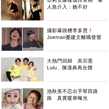
人急介入：她不好
攝影爆跳槽李多慧！
Joeman憂建文離職發聲
大熱門回歸 吳宗憲
Lulu、陳漢典再合體
池秋美不忍出手幫田路
路 真實暖舉曝光