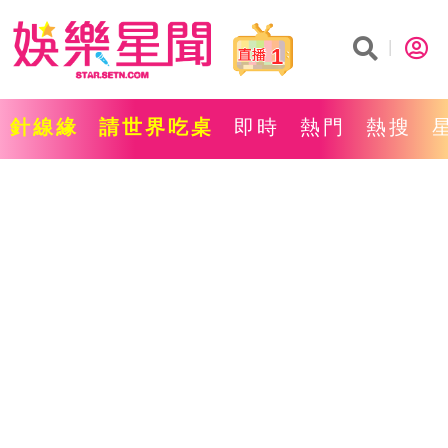
1
針線緣
請世界吃桌
即時
熱門
熱搜