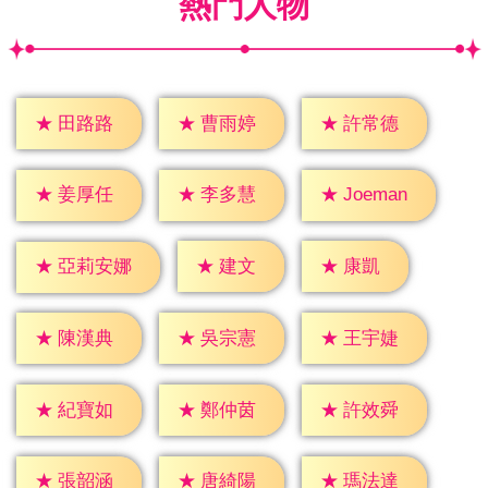
熱門人物
★
田路路
★
曹雨婷
★
許常德
★
姜厚任
★
李多慧
★
Joeman
★
建文
★
康凱
★
亞莉安娜
★
陳漢典
★
吳宗憲
★
王宇婕
★
紀寶如
★
鄭仲茵
★
許效舜
★
張韶涵
★
唐綺陽
★
瑪法達