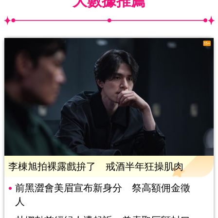
大數據推薦
李棟旭拍裸露戲拚了 戒酒半年狂操肌肉
前黑澀會美眉宣布新身分 祭高額佣金徵
人