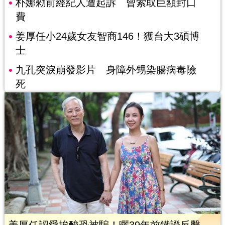
朴娜勑前經紀人遭起訴 曾索取巨額封口
費
姜厚任小24歲女友智商146！獲台大3碩博
士
九孔突淚崩發影片 身障外甥染腸病毒險
死