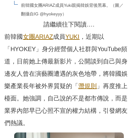
前韓國女團ARIAZ成員Yuki親揭韓娛背後黑幕。（圖／
翻攝自IG @hyokeyyy）
請繼續往下閱讀….
前韓國
女團
ARIAZ
成員
YUKI
，近期以
「HYOKEY」身分經營個人社群與YouTube頻
道，日前她上傳最新影片，公開談到自己與身
邊友人曾在演藝圈遭遇的灰色地帶，將韓國娛
樂產業長年被外界質疑的「
潛規則
」再度推上
檯面。她強調，自己說的不是都市傳說，而是
業界內部早已心照不宣的權力結構，引發網友
們熱議。