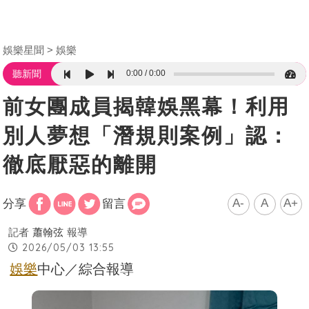
娛樂星聞
娛樂
0:00
0:00
聽新聞
前女團成員揭韓娛黑幕！利用
別人夢想「潛規則案例」認：
徹底厭惡的離開
A-
A
A+
分享
留言
記者
蕭翰弦
報導
2026/05/03 13:55
娛樂
中心／綜合報導