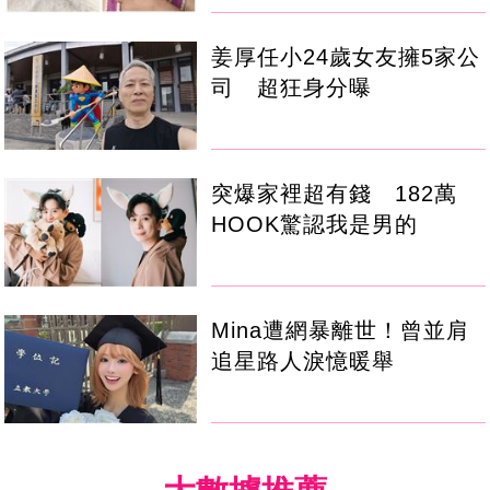
姜厚任小24歲女友擁5家公
司 超狂身分曝
突爆家裡超有錢 182萬
HOOK驚認我是男的
Mina遭網暴離世！曾並肩
追星路人淚憶暖舉