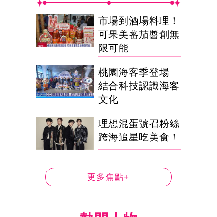
市場到酒場料理！
可果美蕃茄醬創無
限可能
桃園海客季登場
結合科技認識海客
文化
理想混蛋號召粉絲
跨海追星吃美食！
更多焦點+