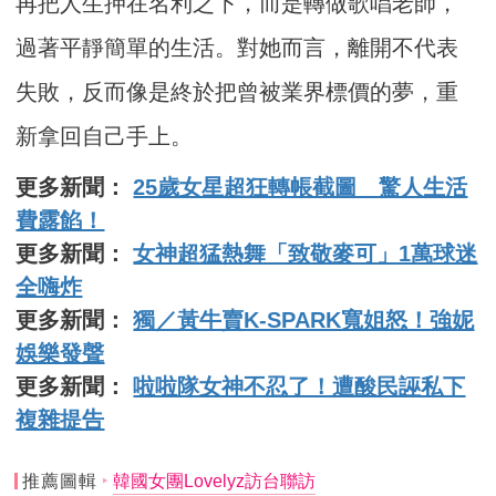
再把人生押在名利之下，而是轉做歌唱老師，
過著平靜簡單的生活。對她而言，離開不代表
失敗，反而像是終於把曾被業界標價的夢，重
新拿回自己手上。
更多新聞：
25歲女星超狂轉帳截圖 驚人生活
費露餡！
更多新聞：
女神超猛熱舞「致敬麥可」1萬球迷
全嗨炸
更多新聞：
獨／黃牛賣K-SPARK寬姐怒！強妮
娛樂發聲
更多新聞：
啦啦隊女神不忍了！遭酸民誣私下
複雜提告
推薦圖輯
韓國女團Lovelyz訪台聯訪