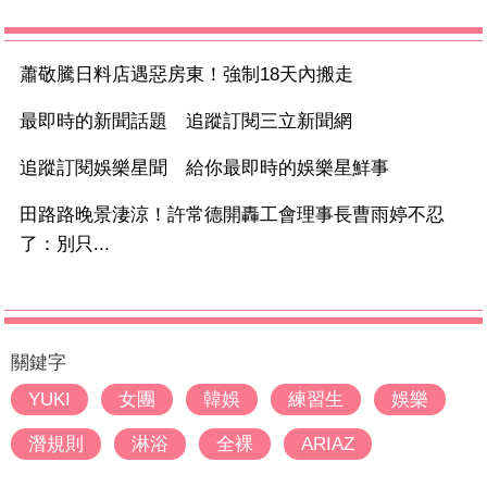
蕭敬騰日料店遇惡房東！強制18天內搬走
最即時的新聞話題 追蹤訂閱三立新聞網
追蹤訂閱娛樂星聞 給你最即時的娛樂星鮮事
田路路晚景淒涼！許常德開轟工會理事長曹雨婷不忍
了：別只...
關鍵字
YUKI
女團
韓娛
練習生
娛樂
潛規則
淋浴
全裸
ARIAZ