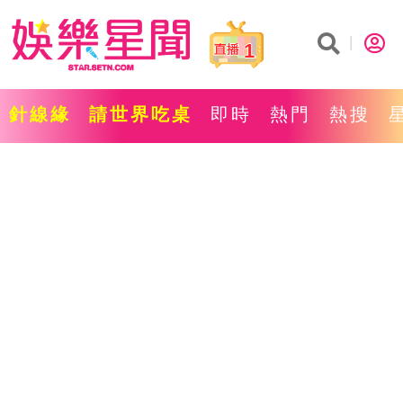
1
針線緣
請世界吃桌
即時
熱門
熱搜