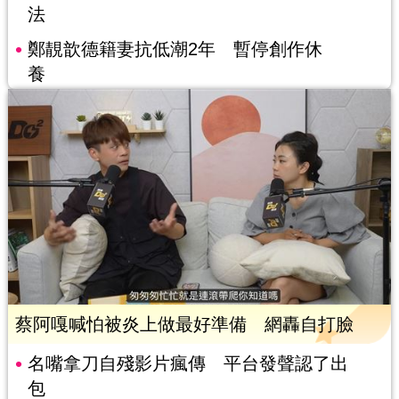
法
鄭靚歆德籍妻抗低潮2年 暫停創作休
養
蔡阿嘎喊怕被炎上做最好準備 網轟自打臉
名嘴拿刀自殘影片瘋傳 平台發聲認了出
包