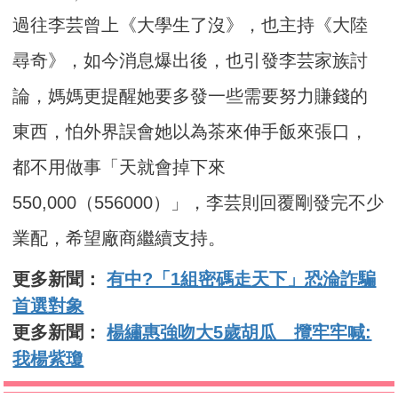
過往李芸曾上《大學生了沒》，也主持《大陸
尋奇》，如今消息爆出後，也引發李芸家族討
論，媽媽更提醒她要多發一些需要努力賺錢的
東西，怕外界誤會她以為茶來伸手飯來張口，
都不用做事「天就會掉下來
550,000（556000）」，李芸則回覆剛發完不少
業配，希望廠商繼續支持。
更多新聞：
有中?「1組密碼走天下」恐淪詐騙
首選對象
更多新聞：
楊繡惠強吻大5歲胡瓜 攬牢牢喊:
我楊紫瓊