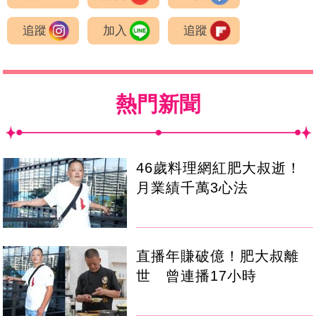
追蹤
加入
追蹤
熱門新聞
46歲料理網紅肥大叔逝！
月業績千萬3心法
直播年賺破億！肥大叔離
世 曾連播17小時