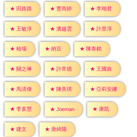
★
田路路
★
曹雨婷
★
李翊君
★
王敏淳
★
潘越雲
★
許景淳
★
檢場
★
納豆
★
陳泰銘
★
關之琳
★
許常德
★
王國旌
★
馬清偉
★
陳美琪
★
亞莉安娜
★
康凱
★
李多慧
★
Joeman
★
建文
★
唐綺陽