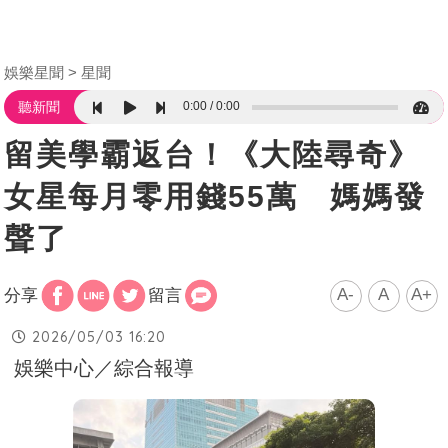
娛樂星聞
星聞
0:00
0:00
聽新聞
留美學霸返台！《大陸尋奇》
女星每月零用錢55萬 媽媽發
聲了
A-
A
A+
分享
留言
2026/05/03 16:20
娛樂中心／綜合報導