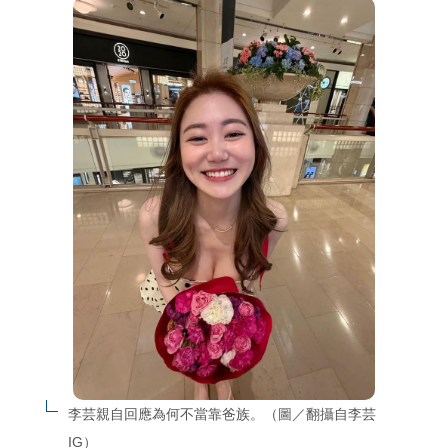
李芸親自回應為何不當靠爸族。（圖／翻攝自李芸
IG）