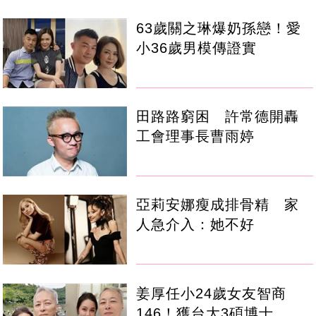
63歲關之琳爆奶孫戀！愛
小36歲男模傳證實
田路路窮困 許常德開轟
工會理事長曹雨婷
亞莉安娜瘦成排骨精 家
人急介入：她不好
姜厚任小24歲女友智商
146！獲台大3碩博士