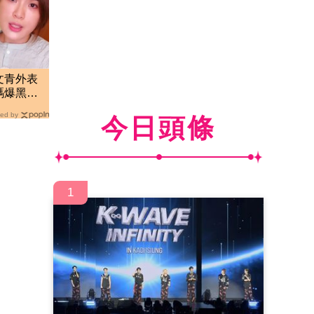
文青外表
碼爆黑歷
罵
ed by
今日頭條
1