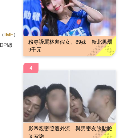
（
IMF
）
粉專謾罵林襄假女、89妹 新北男罰
DP總
9千元
4
影帝親密照遭外流 與男密友臉貼臉
又索吻