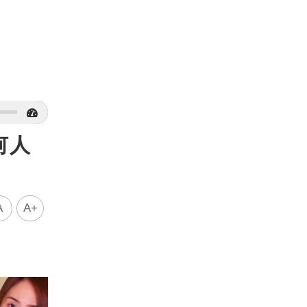
何人
A
A+