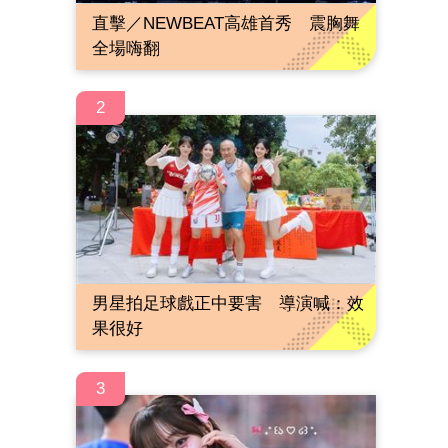
直擊／NEWBEAT高雄首秀 震胸舞
全場嗨翻
2
男星拍足球戲正中要害 導演喊：效
果很好
3