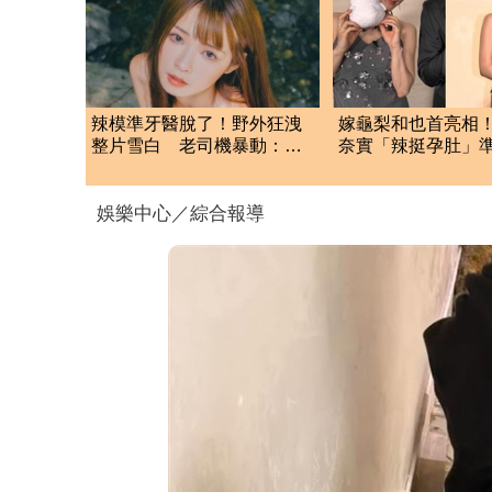
辣模準牙醫脫了！野外狂洩
嫁龜梨和也首亮相
整片雪白 老司機暴動：又
奈實「辣挺孕肚」
純又欲
狂賀甜笑：謝謝大
娛樂中心／綜合報導