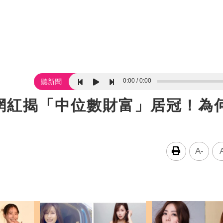
0:00
0:00
聽新聞
網紅揭「中位數財富」居冠！為
A-