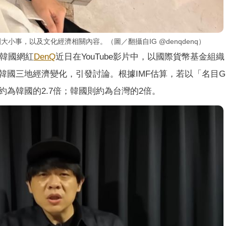
小事，以及文化經濟相關內容。（圖／翻攝自IG @denqdenq）
韓國網紅
DenQ
近日在YouTube影片中，以國際貨幣基金組織
國三地經濟變化，引發討論。根據IMF估算，若以「名目G
為韓國的2.7倍；韓國則約為台灣的2倍。