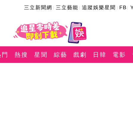
三立新聞網
三立藝能
追蹤娛樂星聞
FB
熱門
熱搜
星聞
綜藝
戲劇
日韓
電影