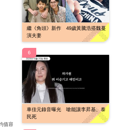
繼《角頭》新作 49歲黃騰浩搭魏蔓
演夫妻
6
車佳元錄音曝光 嗆能讓李昇基、泰
民死
均值容