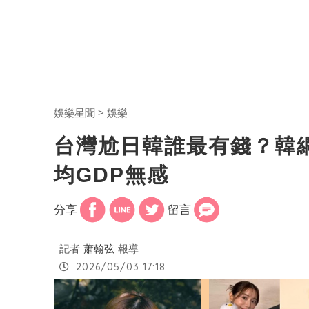
娛樂星聞
娛樂
台灣尬日韓誰最有錢？韓
均GDP無感
分享
留言
記者
蕭翰弦
報導
2026/05/03 17:18