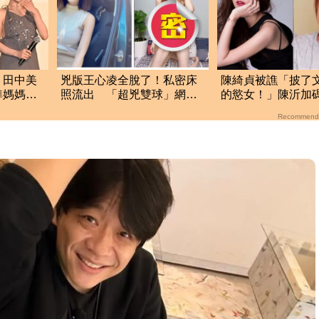
！田中美
兇版王心凌全脫了！私密床
陳綺貞被譙「披了
準媽媽被
照流出 「超兇雙球」網暴
的慾女！」陳沂加
家
動噴血
史：爛到連粉絲都
Recommend