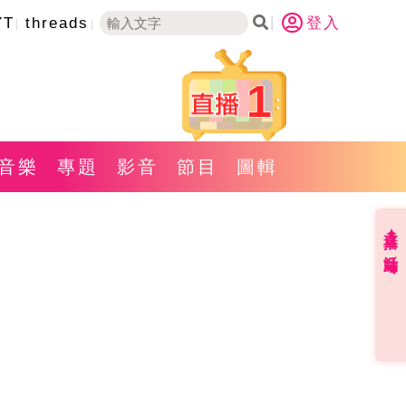
YT
threads
登入
1
音樂
專題
影音
節目
圖輯
直播✦活動