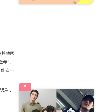
高於韓國
從數年前
可能進一
5
Q認為，