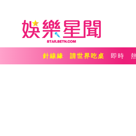
針線緣
請世界吃桌
即時