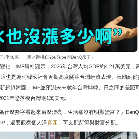
似乎無感。（圖／翻攝自YouTube@DenQ來了）
化，IMF資料顯示，2026年台灣人均GDP約4.21萬美元，
Q指出，這也是為何韓國社會近期高度關注台灣經濟表現。韓國約
新超越韓國，IMF並預測未來數年台灣與韓、日之間的差距
2031年恐落後台灣逾1萬美元。
為什麼數字看起來這麼漂亮，生活卻沒有明顯變富？」Den
DP，還要觀察個人淨
資產
、可支配所得與財富分配。