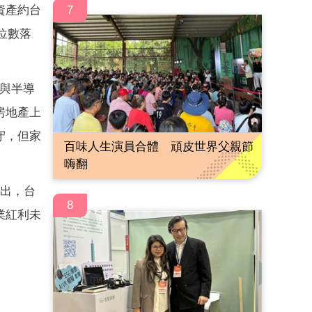
7
資產約台
位數落
與半導
房地產上
守，但家
百味人生演員合體 頑皮世界父親節
嗨翻
指出，台
8
業紅利未