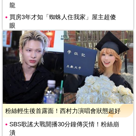
龍
買房3年才知「蜘蛛人住我家」屋主超傻
眼
粉絲輕生後首露面！西村力演唱會狀態超好
SBS歌謠大戰開播30分鐘傳災情！粉絲崩
潰