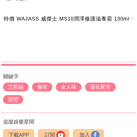
特價 WAJASS 威傑士 MS10潤澤修護滋養霜 130ml
PR
關鍵字
艾莉絲
倫敦
女人味
通化夜市
狀態
追蹤娛樂星聞
下載APP
訂閱
加入