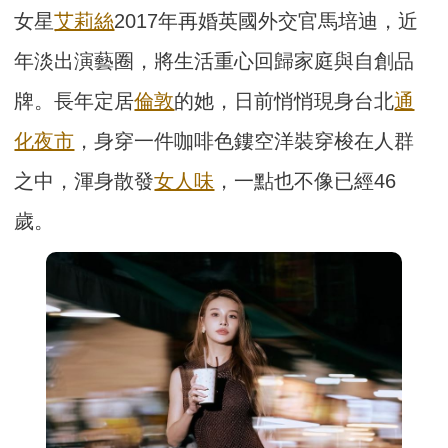
女星
艾莉絲
2017年再婚英國外交官馬培迪，近
年淡出演藝圈，將生活重心回歸家庭與自創品
牌。長年定居
倫敦
的她，日前悄悄現身台北
通
化夜市
，身穿一件咖啡色鏤空洋裝穿梭在人群
之中，渾身散發
女人味
，一點也不像已經46
歲。