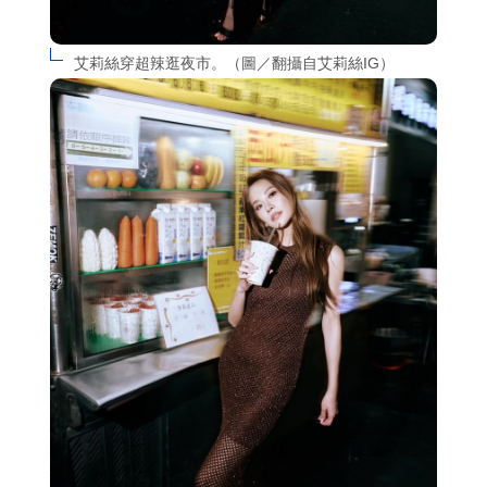
艾莉絲穿超辣逛夜市。（圖／翻攝自艾莉絲IG）