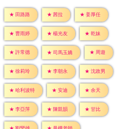
★
茜拉
★
田路路
★
姜厚任
★
乾妹
★
曹雨婷
★
楊光友
★
周遊
★
許常德
★
司馬玉嬌
★
徐莉玲
★
李朝永
★
沈政男
★
安迪
★
余天
★
哈利波特
★
甘比
★
李亞萍
★
陳凱韻
★
劉鑾雄
★
曼樺老師