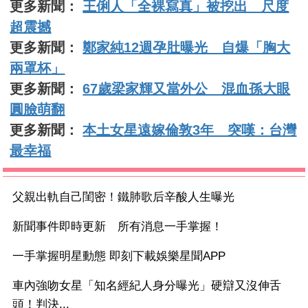
更多新聞：
王俐人「全裸寫真」被挖出 尺度
超震撼
更多新聞：
鄭家純12週孕肚曝光 自爆「胸大
兩罩杯」
更多新聞：
67歲梁家輝又當外公 混血孫大眼
圓臉萌翻
更多新聞：
本土女星遠嫁倫敦3年 突嘆：台灣
最幸福
父親出軌自己閨密！鐵肺歌后辛酸人生曝光
新聞事件即時更新 所有消息一手掌握！
一手掌握明星動態 即刻下載娛樂星聞APP
車內強吻女星「知名經紀人身分曝光」硬辯又沒伸舌
頭！判決...