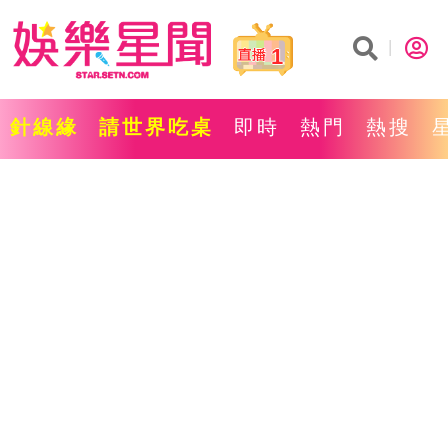
1
針線緣
請世界吃桌
即時
熱門
熱搜