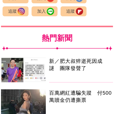
追蹤
加入
追蹤
熱門新聞
新／肥大叔猝逝死因成
謎 團隊發聲了
百萬網紅遭騙失蹤 付500
萬贖金仍遭撕票