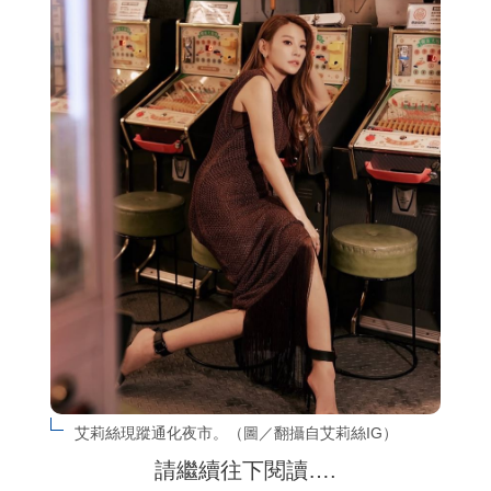
艾莉絲現蹤通化夜市。（圖／翻攝自艾莉絲IG）
請繼續往下閱讀….