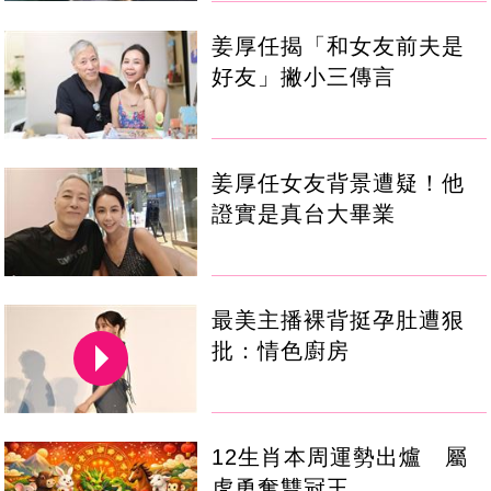
姜厚任揭「和女友前夫是
好友」撇小三傳言
姜厚任女友背景遭疑！他
證實是真台大畢業
最美主播裸背挺孕肚遭狠
批：情色廚房
12生肖本周運勢出爐 屬
虎勇奪雙冠王