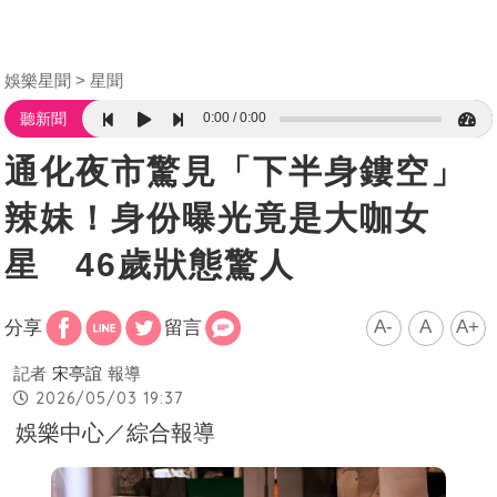
娛樂星聞
星聞
0:00
0:00
聽新聞
通化夜市驚見「下半身鏤空」
辣妹！身份曝光竟是大咖女
星 46歲狀態驚人
A-
A
A+
分享
留言
記者
宋亭誼
報導
2026/05/03 19:37
娛樂中心／綜合報導