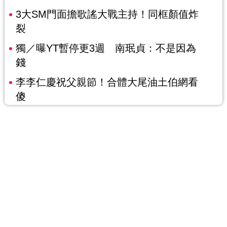
3大SM門面擔歌謠大戰主持！同框顏值炸
裂
獨／曝YT暫停更3週 南珉貞：不是因為
錢
李李仁慶祝父親節！合體大尾油土伯網看
傻