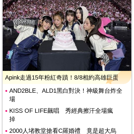
Apink走過15年粉紅奇蹟！8/8相約高雄巨蛋
AND2BLE、ALD1黑白對決！神級舞台炸全
場
KISS OF LIFE飆唱 秀經典擦汗全場瘋
掉
2000人堵教堂搶看C羅婚禮 竟是超大烏