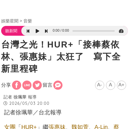
娛樂星聞
音樂
0:00
0:00
聽新聞
台灣之光！HUR+「接棒蔡依
林、張惠妹」太狂了 寫下全
新里程碑
A-
A
A+
分享
留言
記者
徐珮華
報導
2026/05/03 20:00
記者徐珮華／台北報導
女團
「
HUR+
」繼
張惠妹
、
魏如萱
、
A-Lin
、
蔡