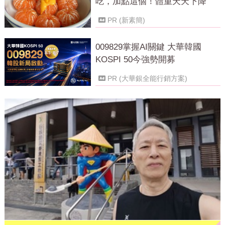
吃，加點這個！體重天天下降
PR (新素簡)
009829掌握AI關鍵 大華韓國
KOSPI 50今強勢開募
PR (大華銀全能行銷方案)