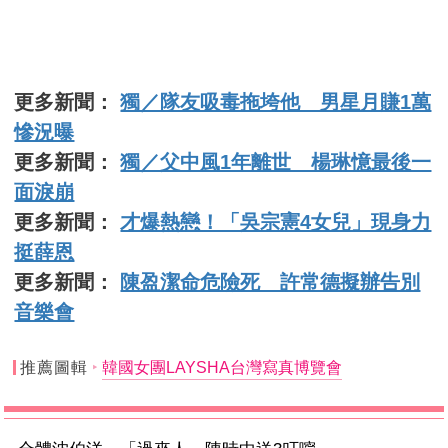
更多新聞：
獨／隊友吸毒拖垮他 男星月賺1萬
慘況曝
更多新聞：
獨／父中風1年離世 楊琳憶最後一
面淚崩
更多新聞：
才爆熱戀！「吳宗憲4女兒」現身力
挺薛恩
更多新聞：
陳盈潔命危險死 許常德擬辦告別
音樂會
推薦圖輯
韓國女團LAYSHA台灣寫真博覽會