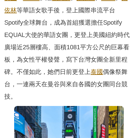
依林
等華語女歌手後，登上國際串流平台
Spotify全球舞台，成為首組獲選擔任Spotify
EQUAL大使的華語女團，更登上美國紐約時代
廣場近25層樓高、面積1081平方公尺的巨幕看
板，為女性平權發聲，寫下台灣女團全新里程
碑。不僅如此，她們日前更登上
泰國
偶像祭舞
台，一連兩天在曼谷與來自各國的女團同台競
技。