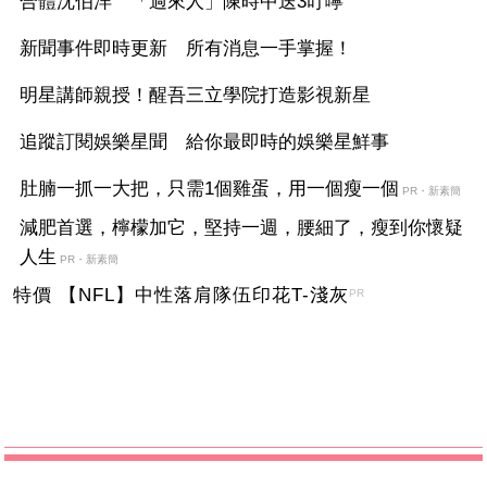
合體沈伯洋 「過來人」陳時中送3叮嚀
新聞事件即時更新 所有消息一手掌握！
明星講師親授！醒吾三立學院打造影視新星
追蹤訂閱娛樂星聞 給你最即時的娛樂星鮮事
肚腩一抓一大把，只需1個雞蛋，用一個瘦一個
PR・新素簡
減肥首選，檸檬加它，堅持一週，腰細了，瘦到你懷疑
人生
PR・新素簡
特價 【NFL】中性落肩隊伍印花T-淺灰
PR