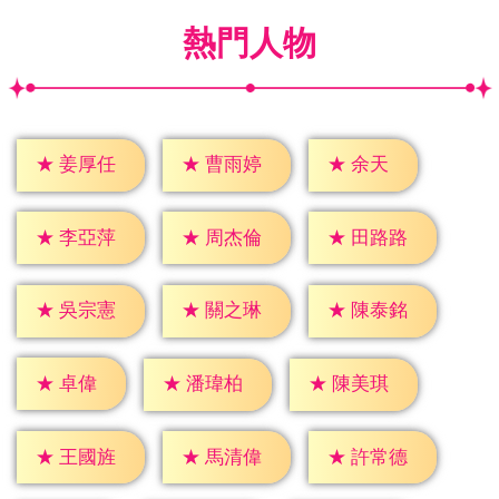
熱門人物
★
余天
★
姜厚任
★
曹雨婷
★
李亞萍
★
周杰倫
★
田路路
★
吳宗憲
★
關之琳
★
陳泰銘
★
卓偉
★
潘瑋柏
★
陳美琪
★
王國旌
★
馬清偉
★
許常德