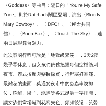
〈Goddess〉等曲目；隔日的「You’re My Safe
Zone」則於Ratchada鬧區登場，演出〈Bloody
Mary Cowboy〉、〈IDFC〉、〈運命共同
體〉、〈BoomBox〉、〈Touch The Sky〉，連
兩日展現舞台魅力。
此次泰國行程可說是「地獄級緊湊」，3天2夜
幾乎零休息，但女孩們依舊把握每個空檔衝刺
夜市、泰式按摩與藥妝採買，行程塞好塞滿。
最難忘的畫面，莫過於夜市中的蟲蟲串燒攤
位，蟬蛹、蠍子、蟋蟀等各式昆蟲一字排開，
讓女孩們當場嚇到花容失色、頻頻後退，笑聲