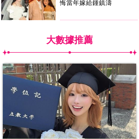
悔當年嫁給鍾鎮濤
大數據推薦