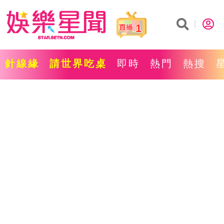
1
針線緣
請世界吃桌
即時
熱門
熱搜