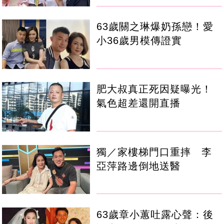
63歲關之琳爆奶孫戀！愛
小36歲男模傳證實
肥大叔真正死因疑曝光！
氣色超差還開直播
獨／家樓梯門口重摔 李
亞萍路邊倒地送醫
63歲章小蕙吐露心聲：後