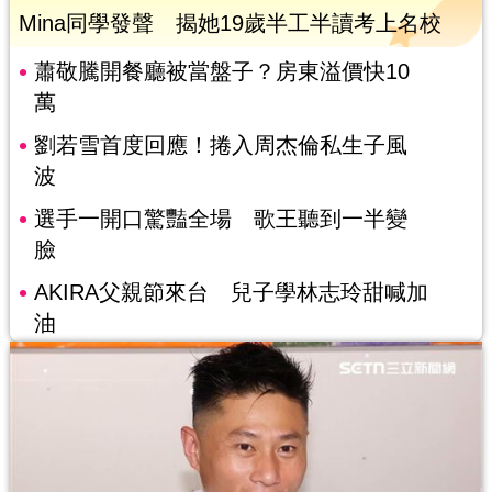
Mina同學發聲 揭她19歲半工半讀考上名校
蕭敬騰開餐廳被當盤子？房東溢價快10
萬
劉若雪首度回應！捲入周杰倫私生子風
波
選手一開口驚豔全場 歌王聽到一半變
臉
AKIRA父親節來台 兒子學林志玲甜喊加
油