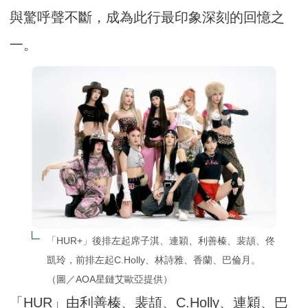
與驚呼聲不斷，成為此行最印象深刻的回憶之
一。
「HUR+」後排左起席子淇、連穎、利善榛、裴頡、佟
凱玲，前排左起C.Holly、林詩雅、香蘭、巴倫月。
（圖／AOA星鏈艾歐亞提供）
「HUR」由利善榛、裴頡、C.Holly、連穎、巴