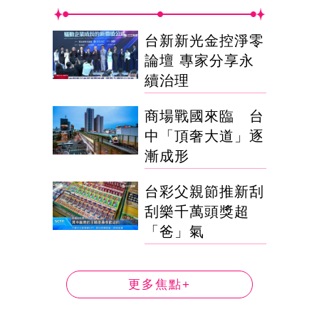
台新新光金控淨零
論壇 專家分享永
續治理
商場戰國來臨 台
中「頂奢大道」逐
漸成形
台彩父親節推新刮
刮樂千萬頭獎超
「爸」氣
更多焦點+