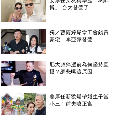
姜厚任女友稱學歷「3碩1
博」 台大發聲了
獨／曹雨婷爆拿工會錢買
豪宅 李亞萍發聲
肥大叔猝逝前為何堅持直
播？網悲曝這原因
姜厚任新歡爆帶婚生子當
小三！前夫嗆正宮