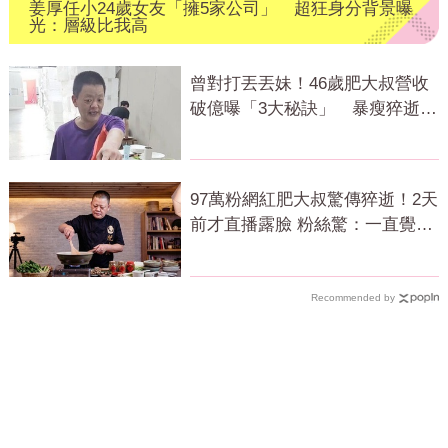
姜厚任小24歲女友「擁5家公司」 超狂身分背景曝
光：層級比我高
曾對打丟丟妹！46歲肥大叔營收
破億曝「3大秘訣」 暴瘦猝逝震
撼全網
97萬粉網紅肥大叔驚傳猝逝！2天
前才直播露臉 粉絲驚：一直覺得
怪
Recommended by