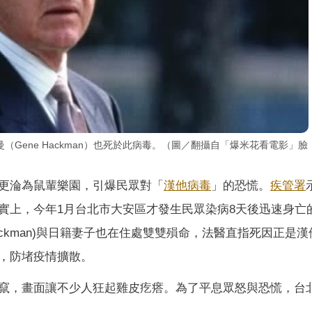
Gene Hackman）也死於此病毒。（圖／翻攝自「爆米花看電影」臉
更淪為鼠輩樂園，引爆民眾對「
漢他病毒
」的恐慌。
疾管署
實上，今年1月台北市大安區才發生民眾染病8天後迅速身亡
 Hackman)與日籍妻子也在住處雙雙殞命，法醫直指死因正是
，防堵疫情擴散。
竄，畫面讓不少人狂起雞皮疙瘩。為了平息眾怒與恐慌，台