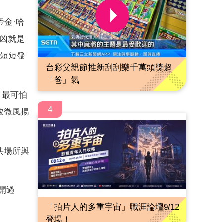
金·哈
元凶就是
，短短發
台彩父親節推新刮刮樂千萬頭獎超
「爸」氣
。最可怕
4
被微風揚
共場所與
開過
「拍片人的多重宇宙」職涯論壇9/12
登場！