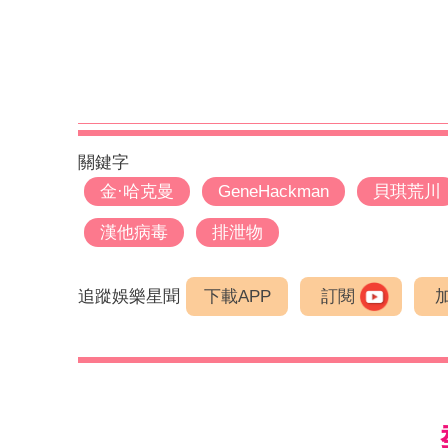
關鍵字
金·哈克曼
GeneHackman
貝琪荒川
漢他病毒
排泄物
追蹤娛樂星聞
下載APP
訂閱