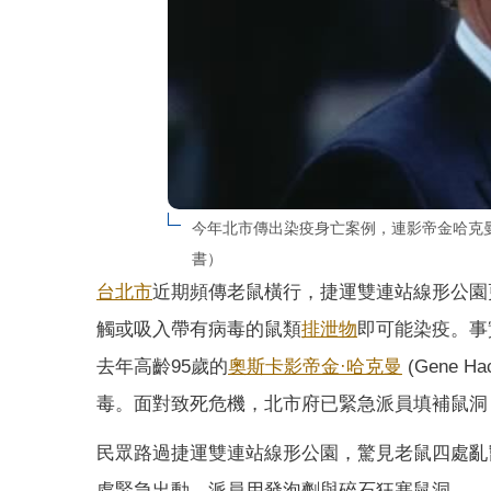
今年北市傳出染疫身亡案例，連影帝金哈克曼（
書）
台北市
近期頻傳老鼠橫行，捷運雙連站線形公園
觸或吸入帶有病毒的鼠類
排泄物
即可能染疫。事
去年高齡95歲的
奧斯卡影帝
金·哈克曼
(Gene
毒。面對致死危機，北市府已緊急派員填補鼠洞
民眾路過捷運雙連站線形公園，驚見老鼠四處亂
處緊急出動，派員用發泡劑與碎石狂塞鼠洞。