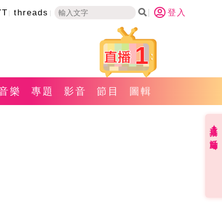
YT
threads
登入
1
音樂
專題
影音
節目
圖輯
直播✦活動