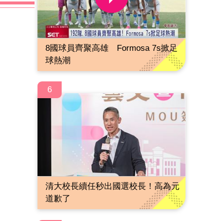
8國球員齊聚高雄 Formosa 7s掀足
球熱潮
6
清大校長續任秒出國選校長！高為元
道歉了