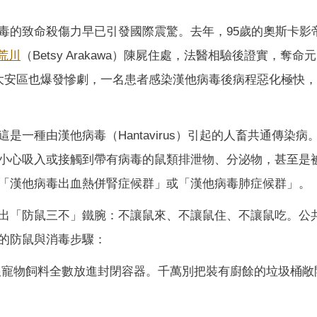
毒的致命殺傷力早已引發國際震驚。去年，95歲的奧斯卡影帝
荒川
（Betsy Arakawa）陳屍住處，法醫相驗後證實，奪命
大安區也爆發慘劇，一名患者感染漢他病毒後病程惡化極快
一種由漢他病毒（Hantavirus）引起的人畜共通傳染病
小心吸入或接觸到帶有病毒的鼠類排泄物、分泌物，甚至是
「漢他病毒出血熱併腎症候群」或「漢他病毒肺症候群」。
出「防鼠三不」鐵腕：不讓鼠來、不讓鼠住、不讓鼠吃。公
的防鼠與消毒步驟：
寵物飼料全數放進封閉容器。千萬別把裝有廚餘的垃圾桶敞