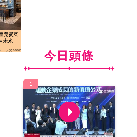
賓室竟變菜
 未來恐
ed by
今日頭條
1