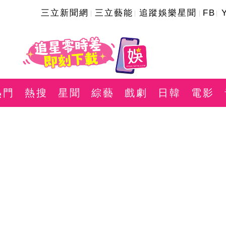
三立新聞網
三立藝能
追蹤娛樂星聞
FB
熱門
熱搜
星聞
綜藝
戲劇
日韓
電影