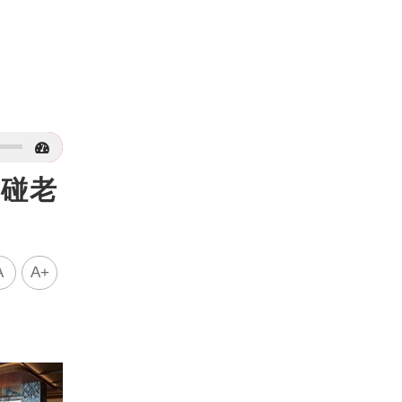
沒碰老
A
A+