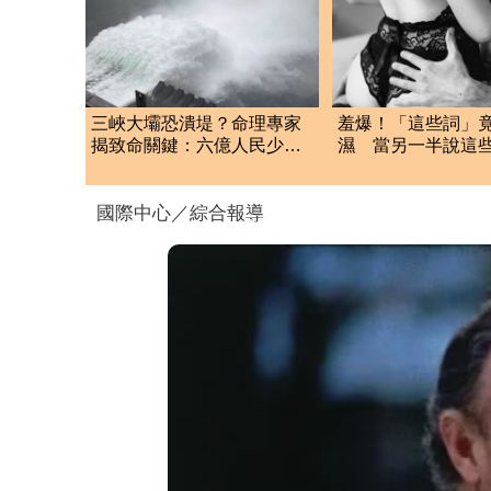
三峽大壩恐潰堤？命理專家
羞爆！「這些詞」
揭致命關鍵：六億人民少一
濕 當另一半說這些
半
到
國際中心／綜合報導