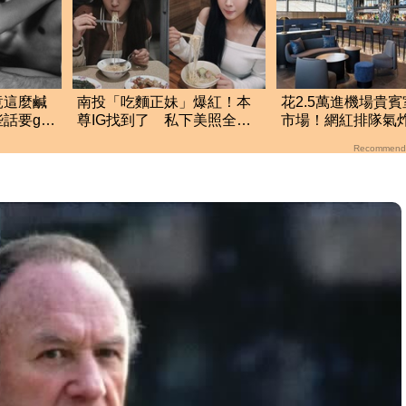
竟這麼鹹
南投「吃麵正妹」爆紅！本
花2.5萬進機場貴
話要get
尊IG找到了 私下美照全曝
市場！網紅排隊氣炸
光
改動態收費
Recommend