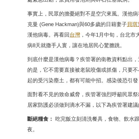
事實上，民眾的擔憂絕對不是空穴來風。漢他病
克曼 (Gene Hackman)與60多歲的日籍妻子
貝琪
漢他病毒。再看回
台灣
，今年1月中旬，台北市
病8天就撒手人寰，讓在地居民心驚膽跳。
到底什麼是漢他病毒？疾管署的衛教資料點出，這是
的是，它不需要直接被老鼠咬傷或抓傷，只要不
起的受污染塵土，都有可能中招。感染後恐引發
面對看不見的致命威脅，疾管署強烈呼籲民眾祭
居家防護必須做到滴水不漏，以下為疾管署建議
斷絕糧食：
吃完飯立刻清洗餐具，食物、飲水跟
夜。