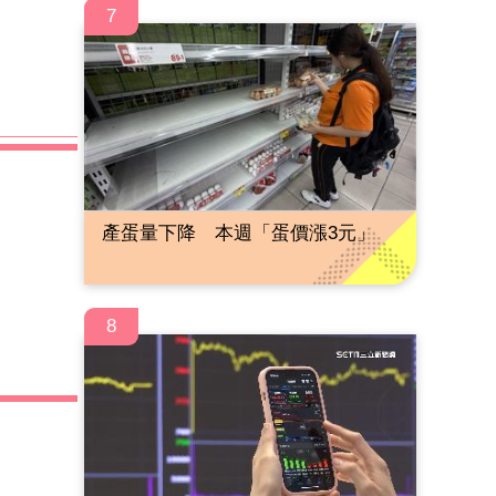
7
產蛋量下降 本週「蛋價漲3元」
8