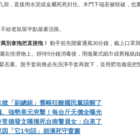
孔洞，直接用水泥或金屬死死封住。木門下端若被咬破，也
不給老鼠留半點築巢活路。
千萬別拿拖把直接拖！
動手前先開窗通風30分鐘，戴上口罩
潑灑在排泄物上。靜待5分鐘消毒後，用拋棄式紙巾或舊報紙
緊丟棄。脫手套前務必先洗淨手套再脫下，並用肥皂徹底把
水掀「副總統」舊帳狂酸國民黨該醒了
飆、強勢美元夾擊！每台斤天價全曝光
許常德發文嘆撞死台南警員女：白來了
竟因「它1句話」崩潰死守窗簾