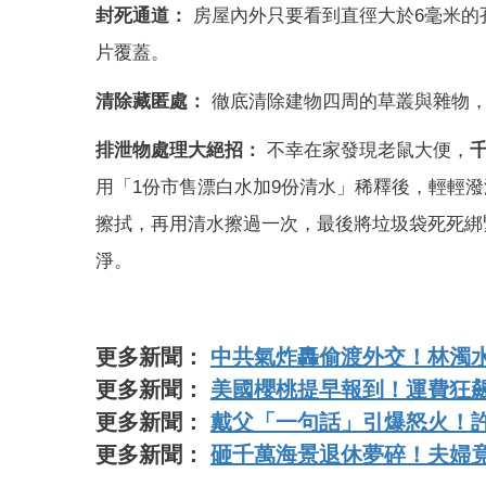
封死通道：
房屋內外只要看到直徑大於6毫米的
片覆蓋。
清除藏匿處：
徹底清除建物四周的草叢與雜物，
排泄物處理大絕招：
不幸在家發現老鼠大便，
用「1份市售漂白水加9份清水」稀釋後，輕輕
擦拭，再用清水擦過一次，最後將垃圾袋死死綁
淨。
更多新聞：
中共氣炸轟偷渡外交！林濁
更多新聞：
美國櫻桃提早報到！運費狂
更多新聞：
戴父「一句話」引爆怒火！
更多新聞：
砸千萬海景退休夢碎！夫婦