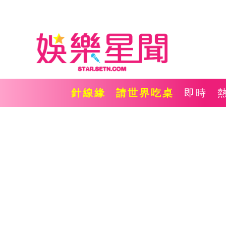
針線緣
請世界吃桌
即時