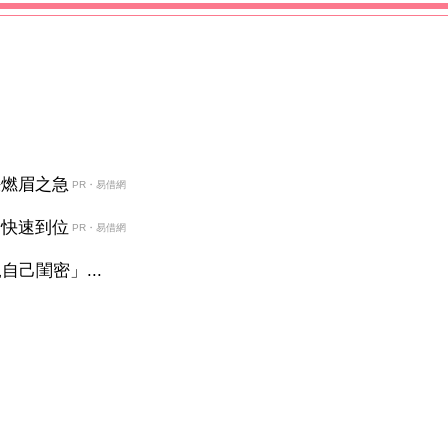
決燃眉之急
PR・易借網
金快速到位
PR・易借網
己閨密」...