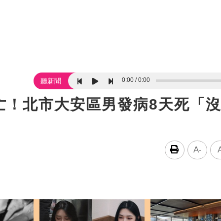
0:00
0:00
聽新聞
亡！北市大安區男發病8天死「
A-