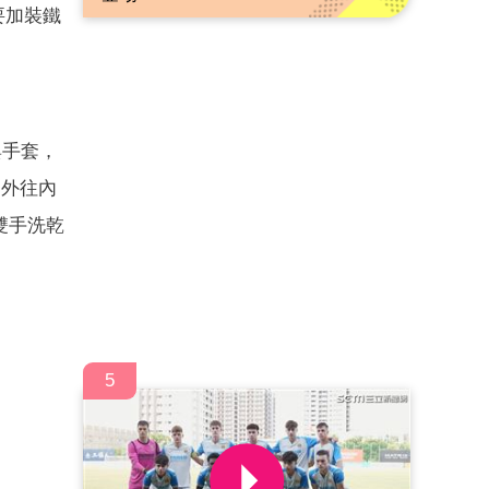
要加裝鐵
與手套，
由外往內
雙手洗乾
5