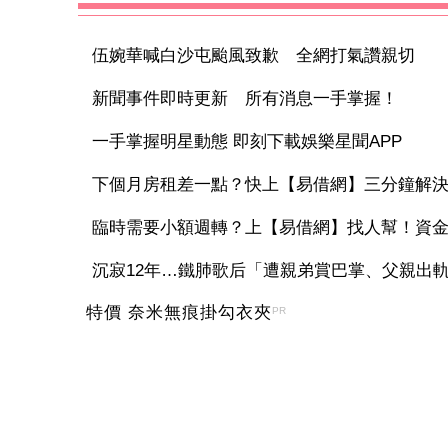
伍婉華喊白沙屯颱風致歉 全網打氣讚親切
新聞事件即時更新 所有消息一手掌握！
一手掌握明星動態 即刻下載娛樂星聞APP
下個月房租差一點？快上【易借網】三分鐘解
臨時需要小額週轉？上【易借網】找人幫！資
沉寂12年…鐵肺歌后「遭親弟賞巴掌、父親出軌自
特價 奈米無痕掛勾衣夾
PR