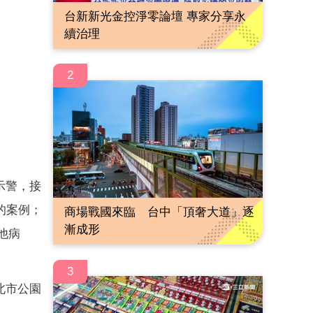
台新新光金控淨零論壇 專家分享永
續治理
2
示警，接
的案例；
商場戰國來臨 台中「頂奢大道」逐
漸成形
漢他病
3
北市公園