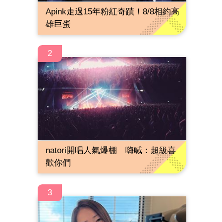
Apink走過15年粉紅奇蹟！8/8相約高
雄巨蛋
2
natori開唱人氣爆棚 嗨喊：超級喜
歡你們
3