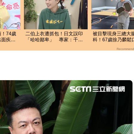
！74歲
二伯上衣遭抓包！日文誤印
被目擊現身三總大
面疾呼1
「哈哈鄙卑」 專家：千萬
科！67歲徐乃麟鬆
別穿去日本被笑
了 真實體況曝光
Recommend