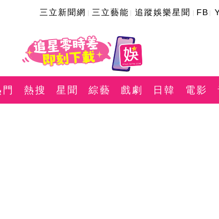
三立新聞網
三立藝能
追蹤娛樂星聞
FB
熱門
熱搜
星聞
綜藝
戲劇
日韓
電影