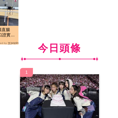
腸直腸
口證實
ed by
今日頭條
1