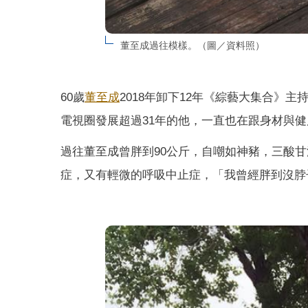
董至成過往模樣。（圖／資料照）
60歲
董至成
2018年卸下12年《綜藝大集合》主
電視圈發展超過31年的他，一直也在跟身材與
過往董至成曾胖到90公斤，自嘲如神豬，三酸甘
症，又有輕微的呼吸中止症，「我曾經胖到沒脖