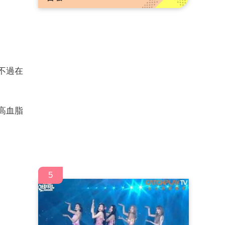
不過在
高血脂
5