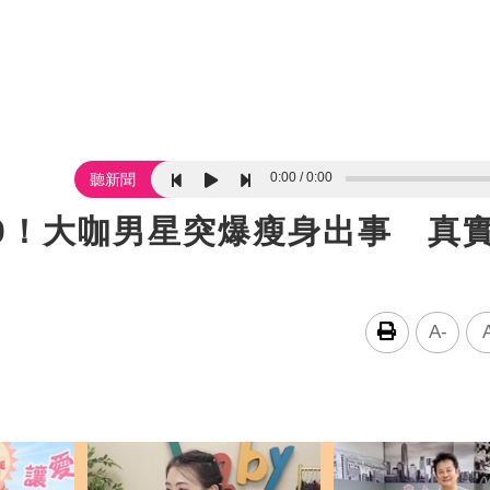
0:00
0:00
聽新聞
0！大咖男星突爆瘦身出事 真
A-