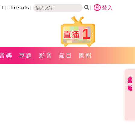
YT
threads
登入
1
音樂
專題
影音
節目
圖輯
直播✦活動