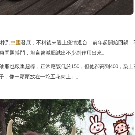
持棒到
中國
發展，不料後來遇上疫情返台，前年起開始回鍋，
健康問題搏鬥，坦言曾減肥減出不少副作用出來。
油脂也嚴重超標，正常應該低於150，但他卻高到400，染上
子，像一顆頭放在一坨五花肉上」。