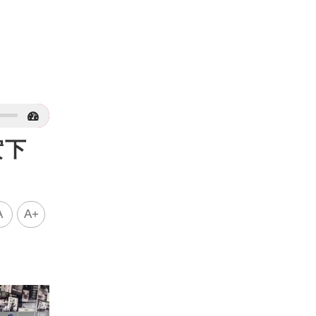
實下
A
A+