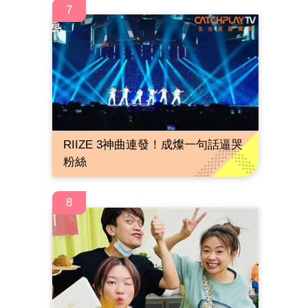
7
RIIZE 3神曲連發！成燦一句話逼哭
粉絲
8