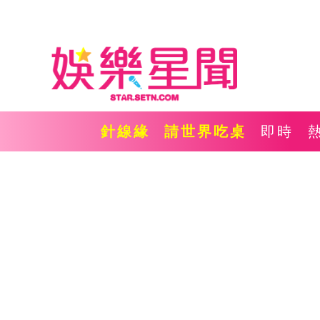
針線緣
請世界吃桌
即時