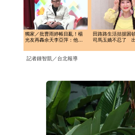
獨家／批曹雨婷帳目亂！楊
田路路生活拮据困頓
光友再轟余天李亞萍：他們
司馬玉嬌不忍了 出
工會跟演藝圈沒關
事
記者鍾智凱／台北報導