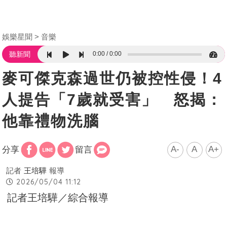
娛樂星聞
音樂
0:00
0:00
聽新聞
麥可傑克森過世仍被控性侵！4
人提告「7歲就受害」 怒揭：
他靠禮物洗腦
A-
A
A+
分享
留言
記者
王培驊
報導
2026/05/04 11:12
記者王培驊／綜合報導