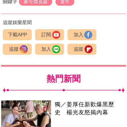
關鍵字
麥可傑克森
童年
追蹤娛樂星聞
下載APP
訂閱
加入
追蹤
加入
追蹤
熱門新聞
獨／姜厚任新歡爆黑歷
史 楊光友怒揭內幕