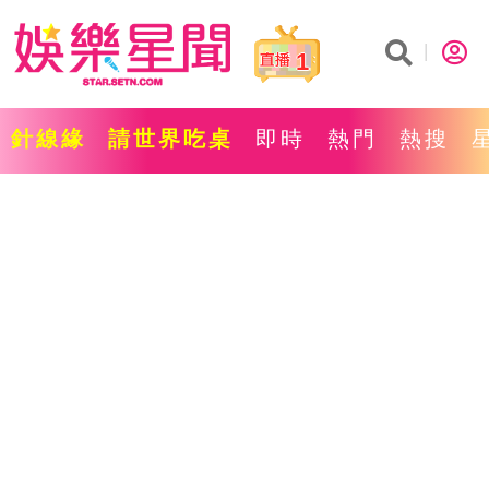
1
針線緣
請世界吃桌
即時
熱門
熱搜