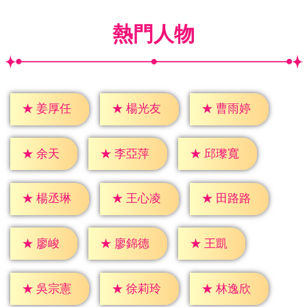
熱門人物
★
姜厚任
★
楊光友
★
曹雨婷
★
余天
★
李亞萍
★
邱瓈寬
★
楊丞琳
★
王心凌
★
田路路
★
廖峻
★
王凱
★
廖錦德
★
吳宗憲
★
徐莉玲
★
林逸欣