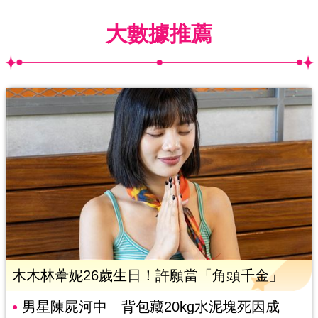
大數據推薦
木木林葦妮26歲生日！許願當「角頭千金」
男星陳屍河中 背包藏20kg水泥塊死因成