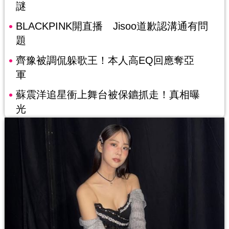
謎
BLACKPINK開直播 Jisoo道歉認溝通有問
題
齊豫被調侃躲歌王！本人高EQ回應奪亞
軍
蘇震洋追星衝上舞台被保鑣抓走！真相曝
光