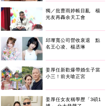
獨／批曹雨婷帳目亂 楊
光友再轟余天工會
邱瓈寬公司營收衰退 點
名王心凌、楊丞琳
姜厚任新歡爆帶婚生子當
小三！前夫嗆正宮
姜厚任女友稱學歷「3碩1