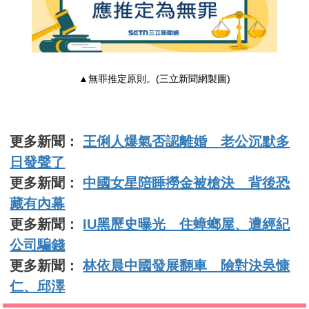
▲無罪推定原則。(三立新聞網製圖)
更多新聞：
王俐人爆氣否認離婚 老公沉默多
日發聲了
更多新聞：
中國女星陪睡撈金被槍決 背後恐
藏有內幕
更多新聞：
IU黑歷史曝光 住蟑螂屋、遭經紀
公司騙錢
更多新聞：
林依晨中國發展翻車 險對決吳慷
仁、邱澤