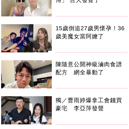
博」 台大發聲了
15歲倒追27歲男懷孕！36
歲美魔女當阿嬤了
陳隨意公開神級滷肉食譜
配方 網全暴動了
獨／曹雨婷爆拿工會錢買
豪宅 李亞萍發聲