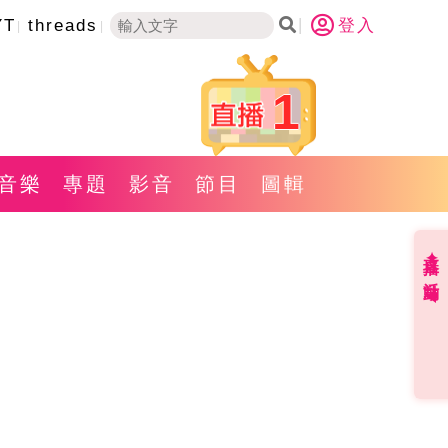
YT
threads
登入
1
音樂
專題
影音
節目
圖輯
直播✦活動