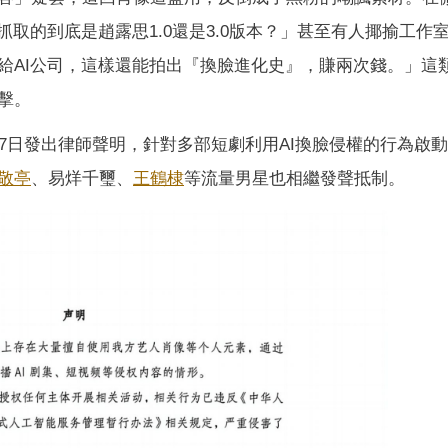
抓取的到底是趙露思1.0還是3.0版本？」甚至有人揶揄工作
給AI公司，這樣還能拍出『換臉進化史』，賺兩次錢。」這
擊。
7日發出律師聲明，針對多部短劇利用AI換臉侵權的行為啟
敬亭
、易烊千璽、
王鶴棣
等流量男星也相繼發聲抵制。