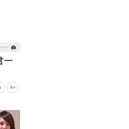
君一
A
A+