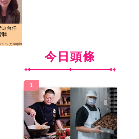
乃返台任
旁聽
ed by
今日頭條
1