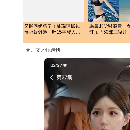
又胖回奶奶了！林瑞陽抓包
為籌老父醫藥費！
發福疑難過 吐15字發人深
狂拍「50部三級片
省
大哭：沒靈魂了
圖、文／鏡週刊