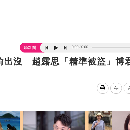
0:00
0:00
聽新聞
偷出沒 趙露思「精準被盜」博
A-