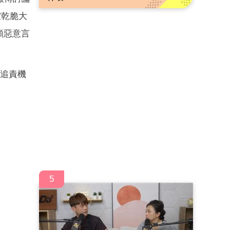
室乾脆大
類惡意言
動追責機
5