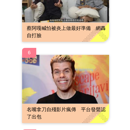
蔡阿嘎喊怕被炎上做最好準備 網轟
自打臉
6
名嘴拿刀自殘影片瘋傳 平台發聲認
了出包