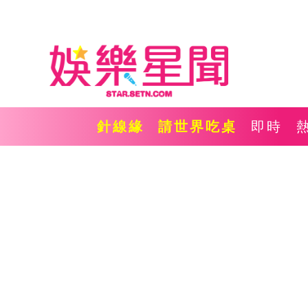
針線緣
請世界吃桌
即時