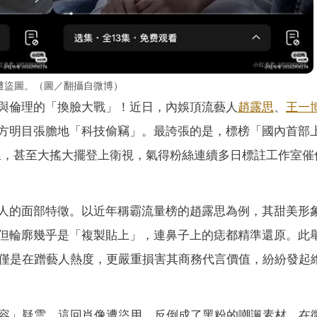
遭盜圖。（圖／翻攝自微博）
律與倫理的「換臉大戰」！近日，內娛頂流藝人
趙露思
、
王一
作方明目張膽地「科技偷竊」。最誇張的是，標榜「國內首部
線，甚至大搖大擺登上衛視，氣得粉絲連續多日標註工作室催
藝人的面部特徵。以近年稱霸流量榜的趙露思為例，其甜美形
，但輪廓幾乎是「複製貼上」，連鼻子上的痣都精準還原。此
僅是在蹭藝人熱度，更嚴重損害其商務代言價值，紛紛發起
容」疑雲，這回肖像遭盜用，反倒成了黑粉的嘲諷素材。在