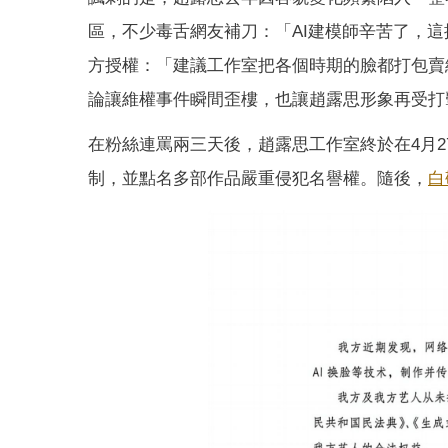
區，不少毒舌網友補刀：「AI建模師辛苦了，這
方授權：「建議工作室把各個時期的臉都打包賣
論讓維權事件瞬間歪樓，也讓趙露思形象再受打
在粉絲連罵兩三天後，趙露思工作室終於在4月2
制，並點名多部作品嚴重侵犯名譽權。隨後，
白