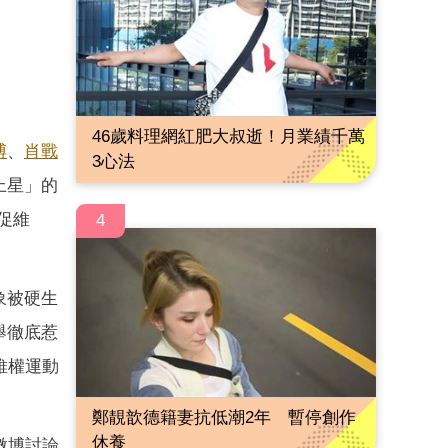
46歲料理網紅肥大叔逝！月業績千萬
博
、
肖戰
3心法
上星」的
促維
4
象被硬生
舉徹底惹
維權運動
鄭靚歆德籍妻抗低潮2年 暫停創作
休養
微博討論