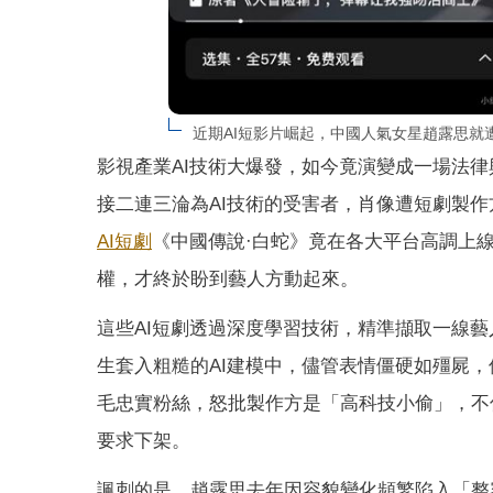
近期AI短影片崛起，中國人氣女星趙露思就
影視產業AI技術大爆發，如今竟演變成一場法
接二連三淪為AI技術的受害者，肖像遭短劇製
AI短劇
《中國傳說·白蛇》竟在各大平台高調上
權，才終於盼到藝人方動起來。
這些AI短劇透過深度學習技術，精準擷取一線
生套入粗糙的AI建模中，儘管表情僵硬如殭屍
毛忠實粉絲，怒批製作方是「高科技小偷」，不
要求下架。
諷刺的是，趙露思去年因容貌變化頻繁陷入「整