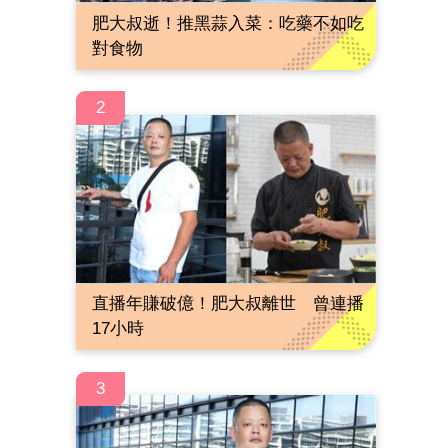
肥大叔逝！推黑蒜入菜：吃藥不如吃
對食物
2
直播年賺破億！肥大叔離世 曾連播
17小時
3