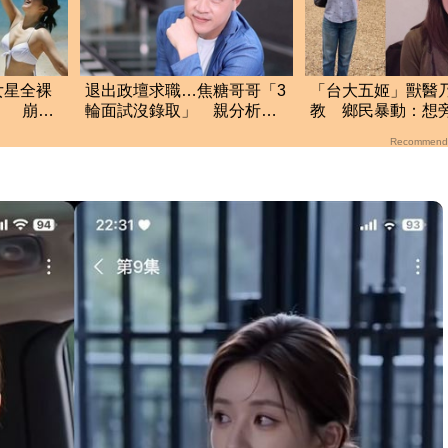
女星全裸
退出政壇求職…焦糖哥哥「3
「台大五姬」獸醫
」 崩潰
輪面試沒錄取」 親分析台
教 鄉民暴動：想
灣職場現況這樣說
Recommend