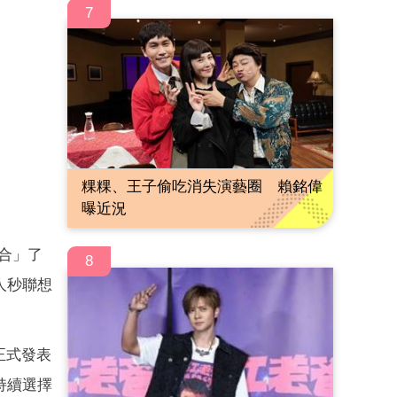
7
粿粿、王子偷吃消失演藝圈 賴銘偉
曝近況
合」了
8
人秒聯想
正式發表
持續選擇