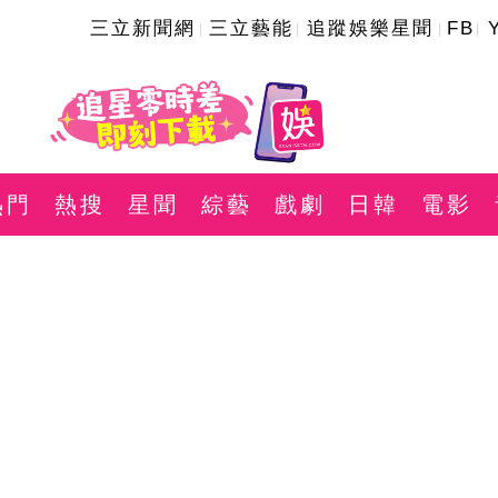
三立新聞網
三立藝能
追蹤娛樂星聞
FB
熱門
熱搜
星聞
綜藝
戲劇
日韓
電影