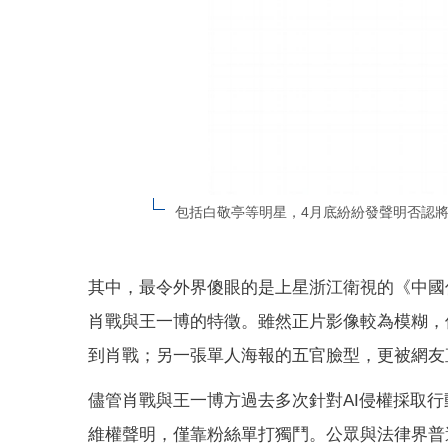
包括白敬亭等明星，4月底紛紛發聲明否認將
其中，最令外界傻眼的是上星浙江衛視的《中國
肖戰與王一博的特徵。雖然正片影像較為模糊，
到肖戰；另一張單人海報的五官臉型，更被網友
儘管肖戰與王一博方過去多次針對AI侵權採取
維權聲明，僅靠粉絲單打獨鬥。公眾與法律界普