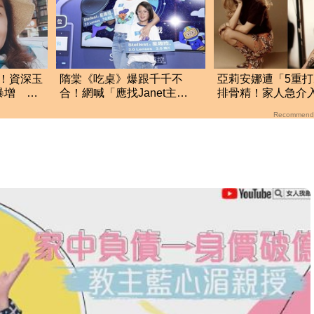
！資深玉
隋棠《吃桌》爆跟千千不
亞莉安娜遭「5重
突暴增
合！網喊「應找Janet主
排骨精！家人急介
曝
持」 她公開發聲了
她真的不好
Recommend