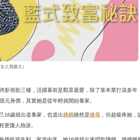
@女人我最大）
橫跨影視歌三棲，活躍幕前是觀眾最愛，除了靠本業打滾多年
5億元身價，其實她是從年輕就開始養家。
己16歲就出道養家，也道出
媽媽
雖然是
後母
，但超級疼她，
程更賺人熱淚。
爸媽投資失利，家道中落，她16歲就出來唱歌賺錢，媽媽雖