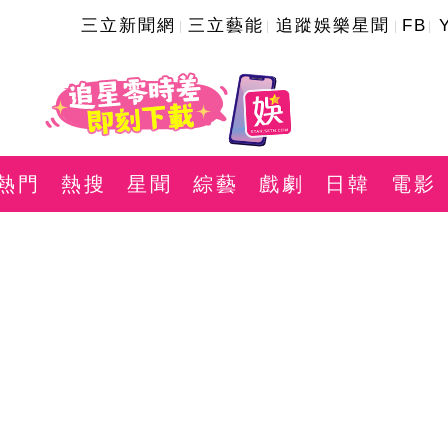
三立新聞網
三立藝能
追蹤娛樂星聞
FB
熱門
熱搜
星聞
綜藝
戲劇
日韓
電影