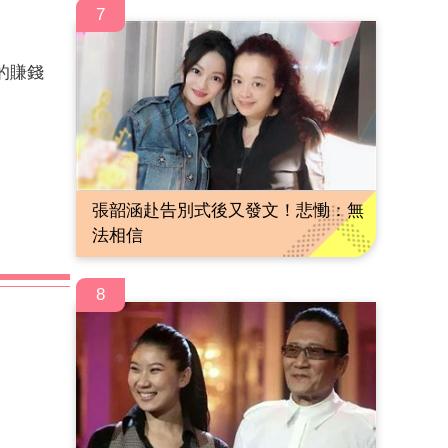
7
的賺錢
張韶涵赴告別式後又發文！悲慟：無
法相信
8