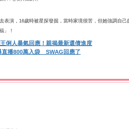
處去表演，16歲時被星探發掘，當時家境很苦，但她強調自己
福」！
萬 王俐人暴氣回應！親揭最新還債進度
直播800萬入袋 SWAG回應了