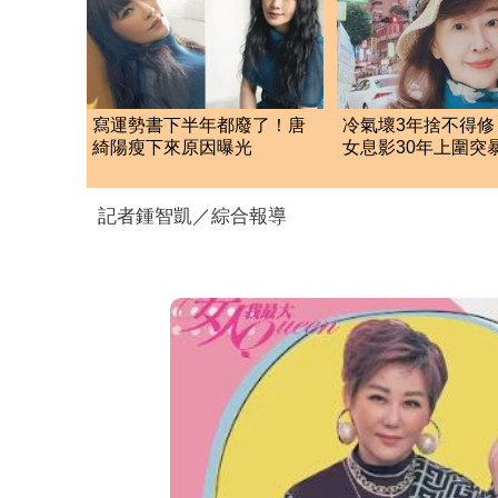
寫運勢書下半年都廢了！唐
冷氣壞3年捨不得修
綺陽瘦下來原因曝光
女息影30年上圍
「升級2罩杯」近況
記者鍾智凱／綜合報導