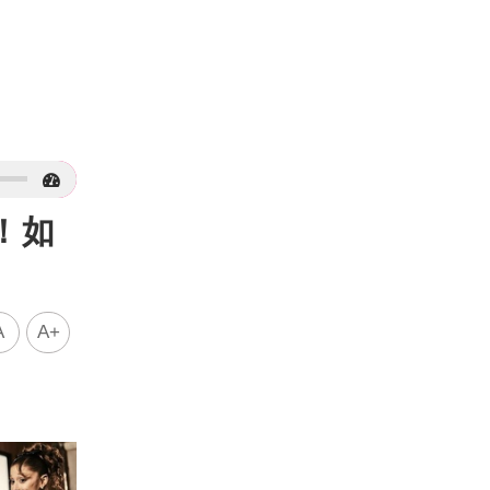
！如
A
A+