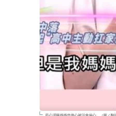
藍心湄曝媽媽曾擔心被誤會偏心。（圖／翻攝