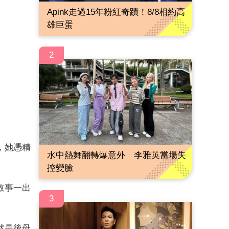
Apink走過15年粉紅奇蹟！8/8相約高
雄巨蛋
2
，她憑精
水中熱舞翻轉爆意外 李雅英當場失
控變臉
故事一出
3
然是後母