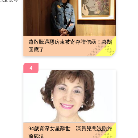
。
蕭敬騰遇惡房東被寄存證信函！喜鵲
回應了
4
94歲資深女星辭世 演員兒悲洩臨終
前病況