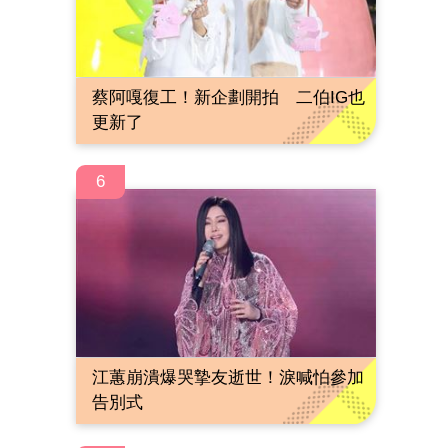
蔡阿嘎復工！新企劃開拍 二伯IG也
更新了
6
江蕙崩潰爆哭摯友逝世！淚喊怕參加
告別式