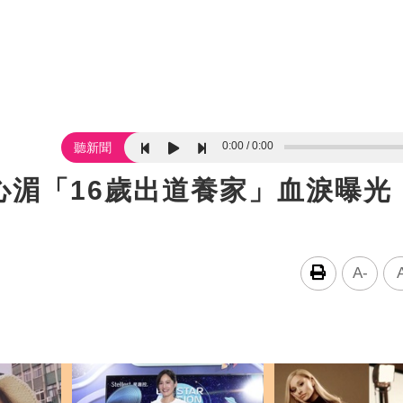
0:00
0:00
聽新聞
心湄「16歲出道養家」血淚曝光
A-