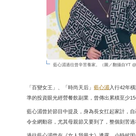
藍心湄過往曾辛苦養家。（圖／翻攝自YT 
「百變女王」、「時尚天后」
藍心湄
入行42年
準的投資眼光經營餐飲副業，曾傳出累積至少1
藍心湄曾於節目中提及，身為長女扛起家計，自
令全網動容，尤其母親節又要到了，整個刻苦過
過往藍心湄曾在《女人我最大》透露，小時候因