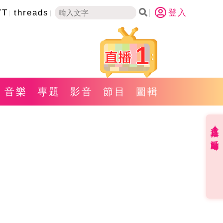
YT
threads
登入
1
音樂
專題
影音
節目
圖輯
直播✦活動