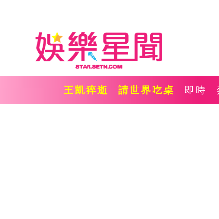
王凱猝逝
請世界吃桌
即時