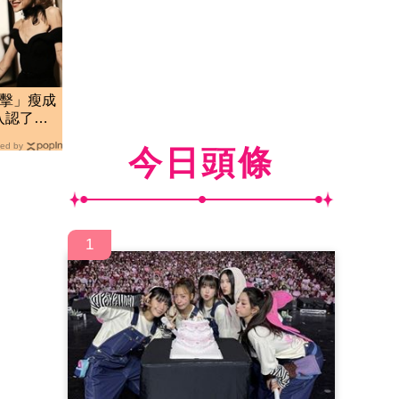
打擊」瘦成
入認了：
ed by
今日頭條
1