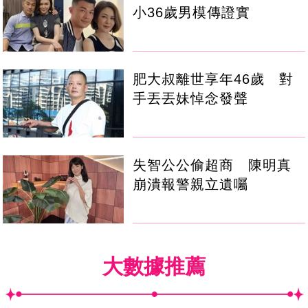
小36歲男模傳證實
肥大叔離世享年46歲 對
手丟丟妹悼念發聲
失智公公偷超商 陳明真
崩潰報警親立遺囑
大數據推薦