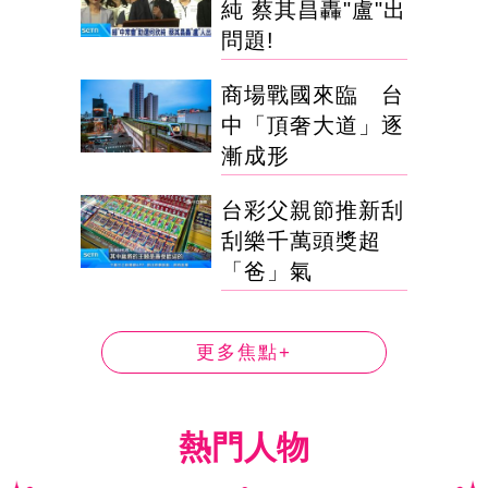
純 蔡其昌轟"盧"出
問題!
商場戰國來臨 台
中「頂奢大道」逐
漸成形
台彩父親節推新刮
刮樂千萬頭獎超
「爸」氣
更多焦點+
熱門人物