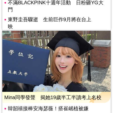
不滿BLACKPINK十週年活動 日粉砸YG大
門
東野圭吾驟逝 生前巨作9月將在台上
映
Mina同學發聲 揭她19歲半工半讀考上名校
韓韶禧接棒安海瑟薇！搭崔岷植被嫌