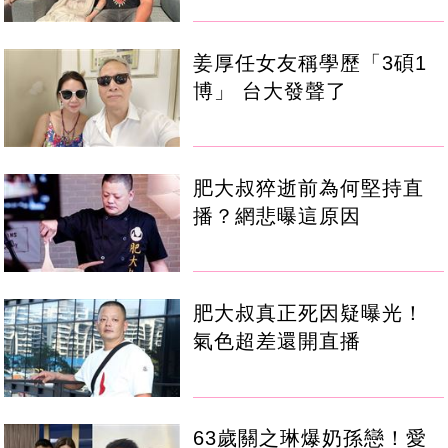
姜厚任女友稱學歷「3碩1
博」 台大發聲了
肥大叔猝逝前為何堅持直
播？網悲曝這原因
肥大叔真正死因疑曝光！
氣色超差還開直播
63歲關之琳爆奶孫戀！愛