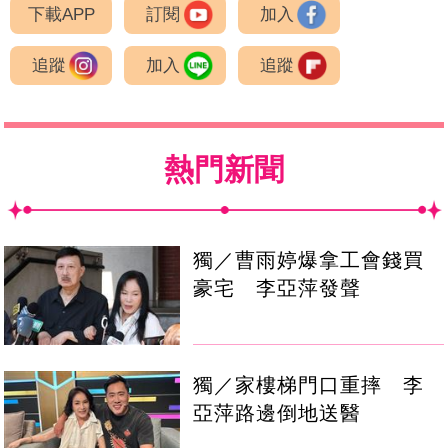
下載APP
訂閱
加入
追蹤
加入
追蹤
熱門新聞
獨／曹雨婷爆拿工會錢買
豪宅 李亞萍發聲
獨／家樓梯門口重摔 李
亞萍路邊倒地送醫