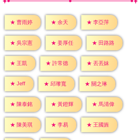
★
余天
★
曹雨婷
★
李亞萍
★
吳宗憲
★
姜厚任
★
田路路
★
王凱
★
許常德
★
丟丟妹
★
Jeff
★
邱瓈寬
★
關之琳
★
陳泰銘
★
黃鐙輝
★
馬清偉
★
李易
★
陳美琪
★
王國旌