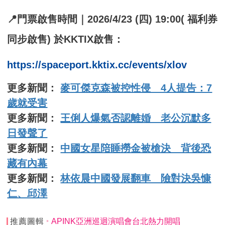
📍門票啟售時間｜2026/4/23 (四) 19:00( 福利券
同步啟售) 於KKTIX啟售：
https://spaceport.kktix.cc/events/xlov
更多新聞：
麥可傑克森被控性侵 4人提告：7
歲就受害
更多新聞：
王俐人爆氣否認離婚 老公沉默多
日發聲了
更多新聞：
中國女星陪睡撈金被槍決 背後恐
藏有內幕
更多新聞：
林依晨中國發展翻車 險對決吳慷
仁、邱澤
推薦圖輯
APINK亞洲巡迴演唱會台北熱力開唱