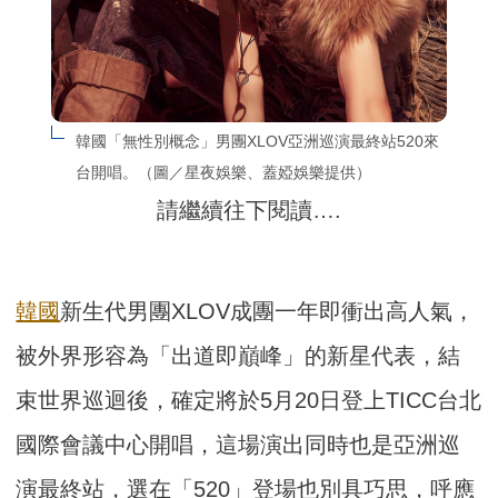
韓國「無性別概念」男團XLOV亞洲巡演最終站520來
台開唱。（圖／星夜娛樂、蓋婭娛樂提供）
請繼續往下閱讀….
韓國
新生代男團XLOV成團一年即衝出高人氣，
被外界形容為「出道即巔峰」的新星代表，結
束世界巡迴後，確定將於5月20日登上TICC台北
國際會議中心開唱，這場演出同時也是亞洲巡
演最終站，選在「520」登場也別具巧思，呼應