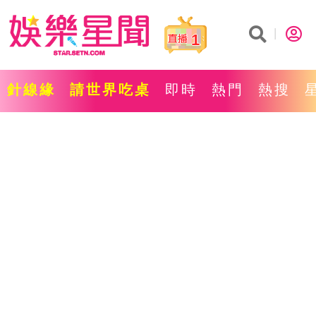
1
針線緣
請世界吃桌
即時
熱門
熱搜