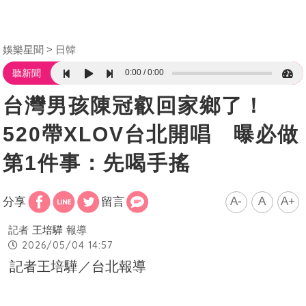
娛樂星聞
日韓
0:00
0:00
聽新聞
台灣男孩陳冠叡回家鄉了！
520帶XLOV台北開唱 曝必做
第1件事：先喝手搖
A-
A
A+
分享
留言
記者
王培驊
報導
2026/05/04 14:57
記者王培驊／台北報導