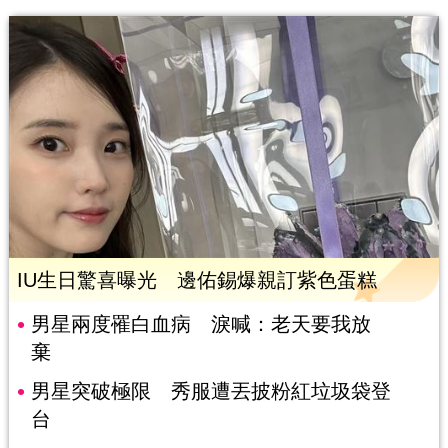
IU生日驚喜曝光 邊佑錫爆親訂紫色蛋糕
男星兩度罹白血病 淚喊：老天要我放
棄
男星突破極限 秀服遭丟披粉紅垃圾袋登
台