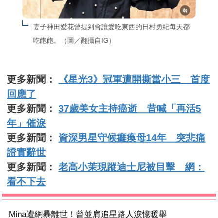
妻子神田愛花曾提到會讓愛吃東西的日村勇紀每天都
吃飽飽。（圖／翻攝自IG）
更多新聞：
《星光3》冠軍遭開撕當小三 首度
回應了
更多新聞：
37歲美女主持癌逝 昔喊「再活5
年」催淚
更多新聞：
資深男星守候癱瘓母14年 突悲痛
證實辭世
更多新聞：
老高小茉現蹤迪士尼被目擊 網：
看不下去
Mina遭網暴離世！曾並肩追星路人淚憶暖舉