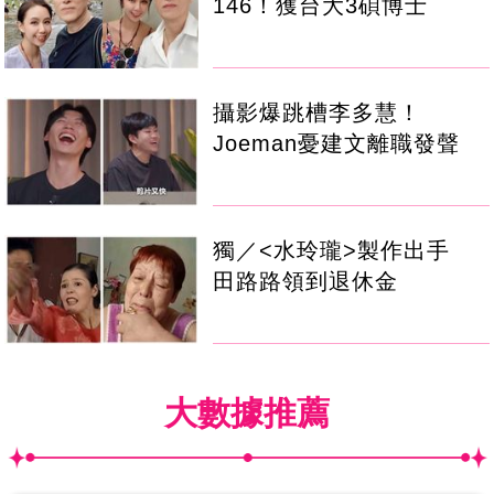
146！獲台大3碩博士
攝影爆跳槽李多慧！
Joeman憂建文離職發聲
獨／<水玲瓏>製作出手
田路路領到退休金
大數據推薦