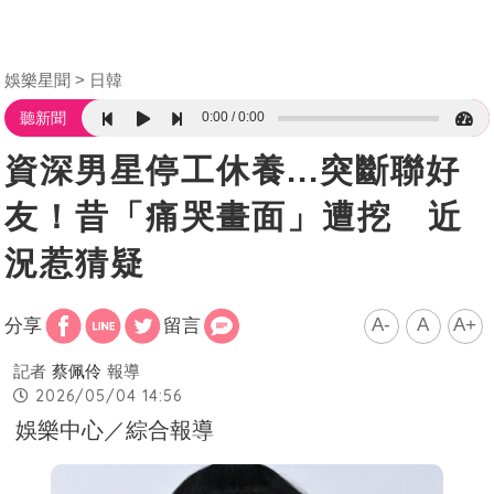
娛樂星聞
日韓
0:00
0:00
聽新聞
資深男星停工休養...突斷聯好
友！昔「痛哭畫面」遭挖 近
況惹猜疑
A-
A
A+
分享
留言
記者
蔡佩伶
報導
2026/05/04 14:56
娛樂中心／綜合報導