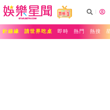
1
針線緣
請世界吃桌
即時
熱門
熱搜