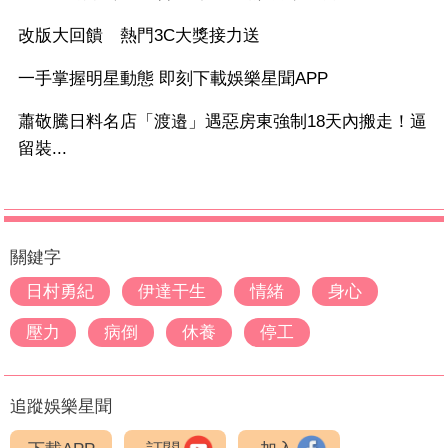
改版大回饋 熱門3C大獎接力送
一手掌握明星動態 即刻下載娛樂星聞APP
蕭敬騰日料名店「渡邉」遇惡房東強制18天內搬走！逼
留裝...
關鍵字
日村勇紀
伊達干生
情緒
身心
壓力
病倒
休養
停工
追蹤娛樂星聞