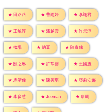
★
田路路
★
曹雨婷
★
李翊君
★
王敏淳
★
潘越雲
★
許景淳
★
檢場
★
納豆
★
陳泰銘
★
關之琳
★
許常德
★
王國旌
★
馬清偉
★
陳美琪
★
亞莉安娜
★
康凱
★
李多慧
★
Joeman