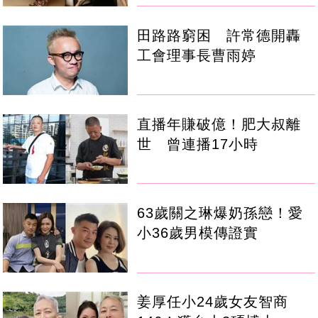
田路路窮困 許常德開轟
工會理事長曹雨婷
直播年賺破億！肥大叔離
世 曾連播17小時
63歲關之琳爆奶孫戀！愛
小36歲男模傳證實
姜厚任小24歲女友智商