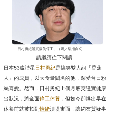
日村勇紀證實病倒停工。（圖／翻攝自X）
請繼續往下閱讀….
日本53歲諧星
日村勇紀
是搞笑雙人組「香蕉
人」的成員，以大食量聞名的他，深受台日粉
絲喜愛。然而，日村勇紀上個月底突證實健康
出狀況，將全面
停工
休養
，但如今卻爆出早在
休養前就被拍到
情緒
潰堤畫面，讓網友質疑事