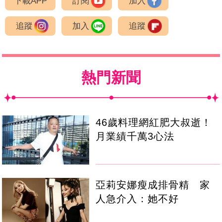
下載APP
訂閱
加入
追蹤
加入
追蹤
熱門新聞
46歲料理網紅肥大叔逝！
月業績千萬3心法
亞莉安娜瘦成排骨精 家
人急介入：她不好