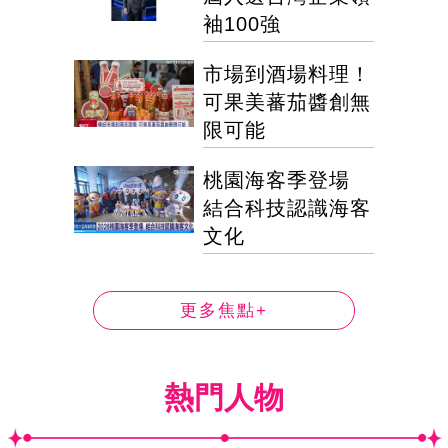
袖100強
市場到酒場料理！
可果美蕃茄醬創無
限可能
桃園海客季登場
結合科技認識海客
文化
更多焦點+
熱門人物