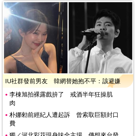
IU社群發前男友 韓網替她抱不平：該避嫌
李棟旭拍裸露戲拚了 戒酒半年狂操肌
肉
朴娜勑前經紀人遭起訴 曾索取巨額封口
費
獨／河北彩花現身味全主場 傳想來台發