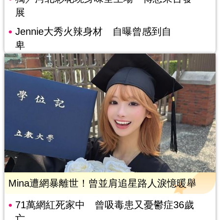
展
Jennie大秀火辣身材 自曝曾感到自
卑
Mina遭網暴離世！曾並肩追星路人淚憶暖舉
71萬網紅死家中 曾吸毒患又憂鬱症36歲
亡