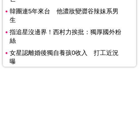
韓團連5年來台 他濃妝變澀谷辣妹系男
生
指追星沒邊界！西村力挨批：獨厚國外粉
絲
女星認離婚後獨自養孩0收入 打工近況
曝