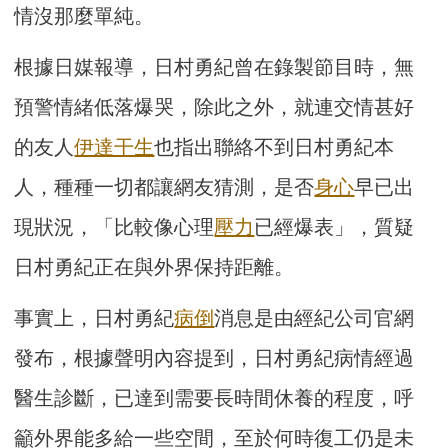
情沒那麼單純。
根據日媒報導，日村勇紀曾在錄製節目時，無
預警情緒低落爆哭，除此之外，就連交情甚好
的友人
伊達干生
也指出聯絡不到日村勇紀本
人，種種一切都讓網友猜測，是否
身心
早已出
現狀況，「比較像心理
壓力
已經爆表」，質疑
日村勇紀正在與外界保持距離。
事實上，日村勇紀
病倒
消息是由經紀公司官網
發布，根據聲明內容提到，日村勇紀病情經過
醫生診斷，已達到需要長時間休養的程度，呼
籲外界能多給一些空間，至於何時復工仍是未