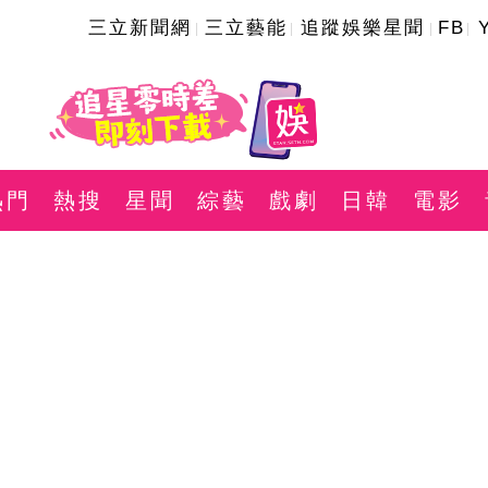
三立新聞網
三立藝能
追蹤娛樂星聞
FB
熱門
熱搜
星聞
綜藝
戲劇
日韓
電影