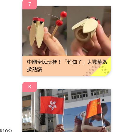
7
中國全民玩梗！「竹知了」大戰華為
掀熱議
8
10分