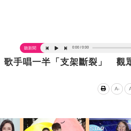
0:00
0:00
聽新聞
！歌手唱一半「支架斷裂」 觀
A-