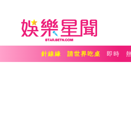
針線緣
請世界吃桌
即時