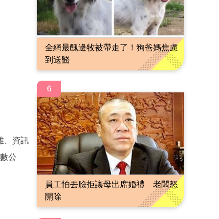
全網最醜邊牧被帶走了！狗爸媽焦慮
到送醫
6
雜、資訊
僅數公
員工怕丟臉拒讓母出席婚禮 老闆怒
開除