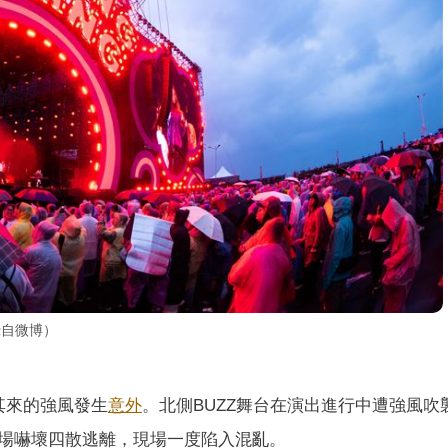
攝自微博）
其來的強風發生
意外
。北側BUZZ舞台在演出進行中遭強風吹
場嚇壞四散逃離，現場一度陷入混亂。