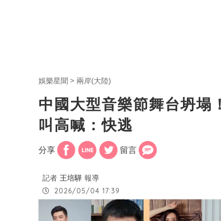
娛樂星聞
兩岸(大陸)
中國大型音樂節舞台坍塌
叫高喊：快逃
分享
留言
記者
王培驊
報導
2026/05/04 17:39