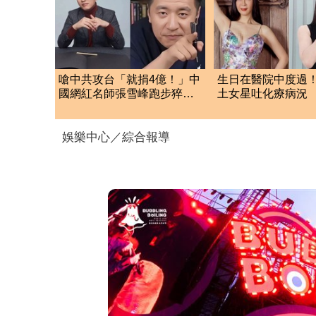
嗆中共攻台「就捐4億！」中
生日在醫院中度過！
國網紅名師張雪峰跑步猝
土女星吐化療病況
死 享年41歲
聲曝光
娛樂中心／綜合報導