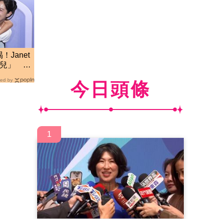
Janet
歲兒」 衝
ed by
今日頭條
1