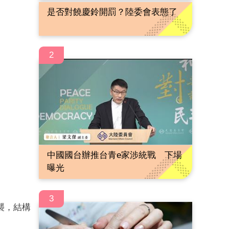
是否對饒慶鈴開罰？陸委會表態了
2
中國國台辦推台青e家涉統戰 下場
曝光
3
襲，結構