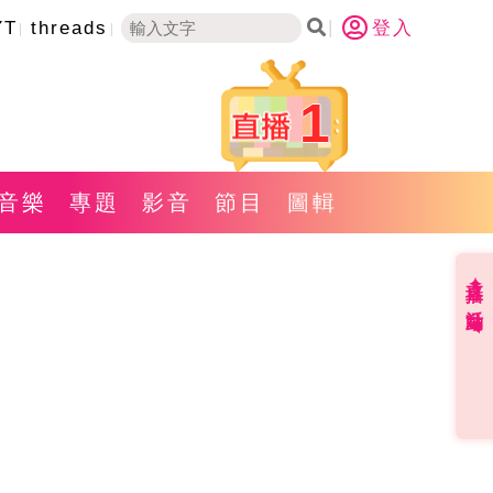
YT
threads
登入
1
音樂
專題
影音
節目
圖輯
直播✦活動