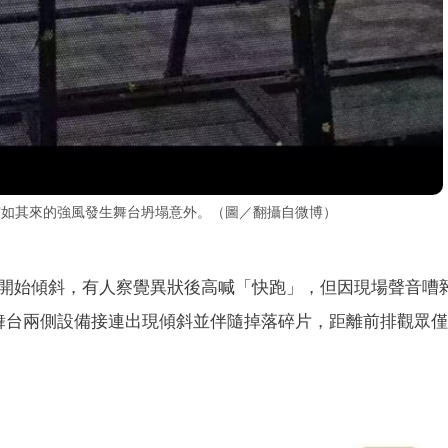
突如其來的強風發生舞台坍塌意外。（圖／翻攝自微博）
開始傾斜，有人察覺異狀後高喊「快跑」，但因現場聲音嘈
舞台兩側設備接連出現傾斜並伴隨掉落碎片，距離前排觀眾