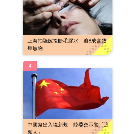
上海抽驗嫁接睫毛膠水 逾8成含致
癌敏物
4
中國祭出入境新規 陸委會示警「這
類人」