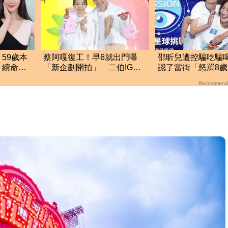
59歲本
蔡阿嘎復工！早6就出門曝
邵昕兒遭控騙吃騙喝！
 續命心
「新企劃開拍」 二伯IG也
認了當街「怒罵8
更新了
突內幕曝光
Recommend