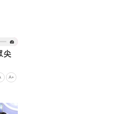
眾尖
A
A+