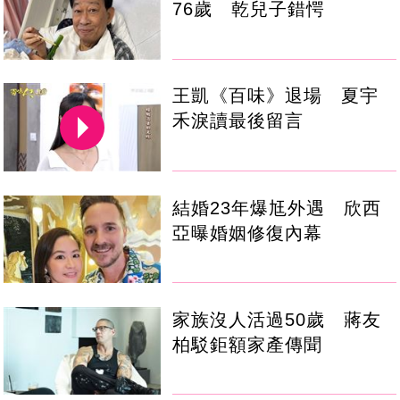
76歲 乾兒子錯愕
王凱《百味》退場 夏宇
禾淚讀最後留言
結婚23年爆尪外遇 欣西
亞曝婚姻修復內幕
家族沒人活過50歲 蔣友
柏駁鉅額家產傳聞