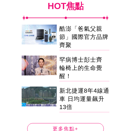
HOT焦點
酷澎「爸氣父親
節」國際官方品牌
齊聚
罕病博士彭士齊
輪椅上的生命覺
醒！
新北捷運8年4線通
車 日均運量飆升
13倍
更多焦點+