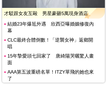
才駁跟女友互毆 男星豪砸5萬現身酒店
結婚23年爆尪外遇 欣西亞曝婚姻修復內
幕
CLC最終合體倒數！「逆襲女神」返鄉開
唱
15年摯愛頭七回家了 唐綺陽哭曬驚人畫
面
AAA第五波重磅名單！ITZY單飛的她也來
了