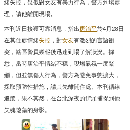
緒失控，疑似對女友有暴力行為，警方到場處
理，請他離開現場。
本刊近日接獲可靠消息，指出
唐治平
於4月28日
在其住處情緒
失控
，對
女友
有激烈的言語衝
突，轄區警員獲報後迅速到場了解狀況。據
悉，當時唐治平情緒不穩，現場氣氛一度緊
繃，但並無傷人行為，警方為避免事態擴大，
採取預防性措施，請其先離開住處。本刊循線
追蹤，果不其然，在台北深夜的街頭捕捉到他
失魂遊蕩的身影。