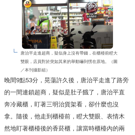
唐治平走進超商，疑似身上沒有帶錢，在櫃檯前瞪大
雙眼，店員對於突如其來的舉動嚇到愣在原地。（圖
／本刊攝影組）
晚間9點53分，晃蕩許久後，唐治平走進了路旁
的一間連鎖超商，疑似是肚子餓了，唐治平直
奔冷藏櫃，盯著三明治貨架看，卻什麼也沒
拿。隨後，他走到櫃檯前，瞪大雙眼、表情木
然地盯著櫃檯後的香菸櫃，讓當時櫃檯內的兩