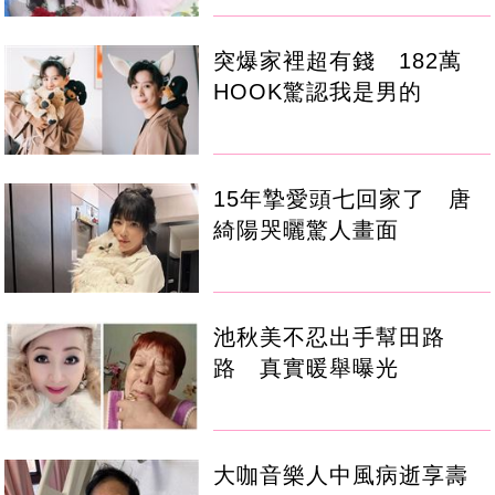
突爆家裡超有錢 182萬
HOOK驚認我是男的
15年摯愛頭七回家了 唐
綺陽哭曬驚人畫面
池秋美不忍出手幫田路
路 真實暖舉曝光
大咖音樂人中風病逝享壽