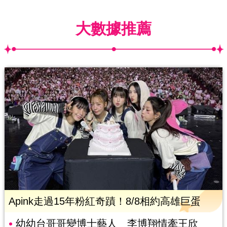
大數據推薦
Apink走過15年粉紅奇蹟！8/8相約高雄巨蛋
幼幼台哥哥變博士藝人 李博翔情牽王欣