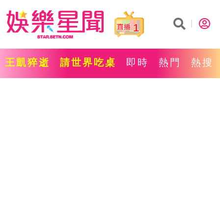
1
王凱猝逝
請世界吃桌
即時
熱門
熱搜