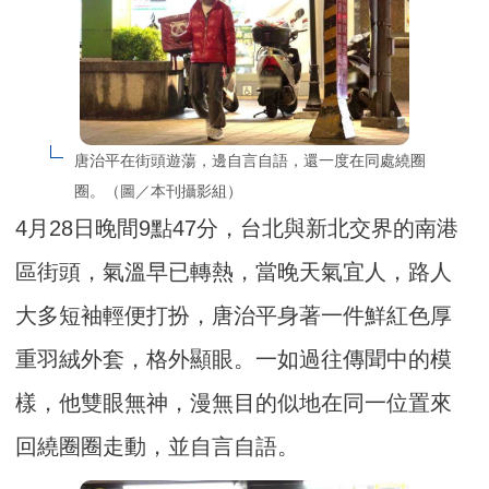
唐治平在街頭遊蕩，邊自言自語，還一度在同處繞圈
圈。（圖／本刊攝影組）
4月28日晚間9點47分，台北與新北交界的南港
區街頭，氣溫早已轉熱，當晚天氣宜人，路人
大多短袖輕便打扮，唐治平身著一件鮮紅色厚
重羽絨外套，格外顯眼。一如過往傳聞中的模
樣，他雙眼無神，漫無目的似地在同一位置來
回繞圈圈走動，並自言自語。