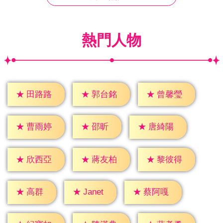
熱門人物
★
田路路
★
郭台銘
★
曾馨瑩
★
邵昕
★
曹雨婷
★
唐綺陽
★
欣西亞
★
蔣友柏
★
黎彼得
★
高群
★
Janet
★
蔡阿嘎