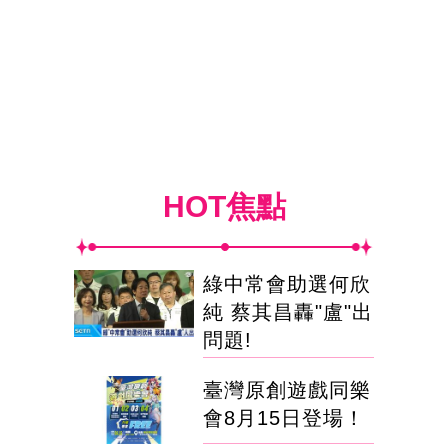
HOT焦點
綠中常會助選何欣
純 蔡其昌轟"盧"出
問題!
臺灣原創遊戲同樂
會8月15日登場！