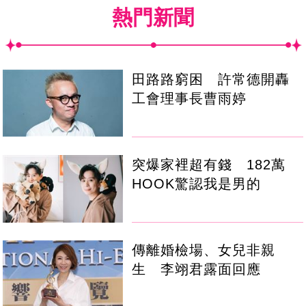
熱門新聞
田路路窮困 許常德開轟
工會理事長曹雨婷
突爆家裡超有錢 182萬
HOOK驚認我是男的
傳離婚檢場、女兒非親
生 李翊君露面回應