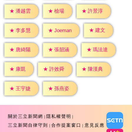
★
檢場
★
潘越雲
★
許景淳
★
建文
★
李多慧
★
Joeman
★
唐綺陽
★
張韶涵
★
瑪法達
★
康凱
★
許效舜
★
陳漢典
★
王宇婕
★
孫燕姿
關於三立新聞網
隱私權聲明
三立新聞自律守則
合作提案窗口
意見反應