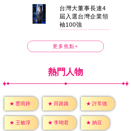
台灣大董事長連4
屆入選台灣企業領
袖100強
更多焦點+
熱門人物
★
曹雨婷
★
田路路
★
許常德
★
納豆
★
王敏淳
★
李翊君