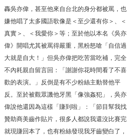
轟吳亦偉，甚至他來自台北的身分都被罵，也
嫌他唱了太多國語歌像是＜至少還有你＞、＜
真實＞、＜我愛你＞等；至於他以本名《吳亦
偉》開唱尤其被罵得嚴重，黑粉怒嗆「自信過
大就是自大！」但吳亦偉把吃苦當吃補，完全
不內耗親自留言回：「謝謝你花時間看了不喜
歡的表演。」反倒是有不少粉絲主動替他平
反。至於被觀眾譏他牙黑「像強姦犯」，吳亦
偉說他還因為這樣「賺到啦」：「節目幫我找
贊助商美齒作貼片，很多人都說我還沒比賽完
就現賺回本了，也有粉絲發現我牙齒變白了，