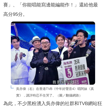
賽」、「你能唱能寫邊能編能作！」還給他最
高分95分。
吳亦偉（右）在香港TVB《中年好聲音4》唱阿妹《真
實》，講評時忍不住哭了。（圖／翻攝網路）
為此，不少黑粉湧入吳亦偉的社群和TVB網站狂