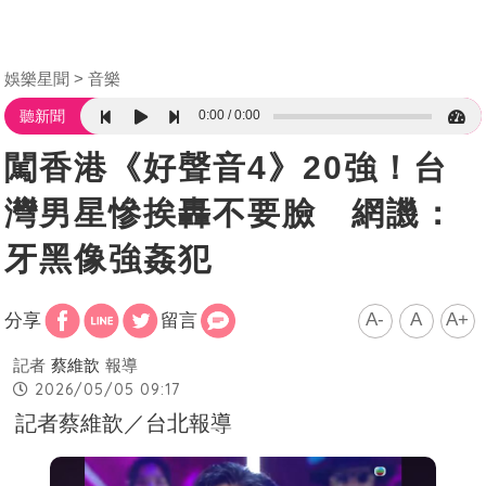
娛樂星聞
音樂
0:00
0:00
聽新聞
闖香港《好聲音4》20強！台
灣男星慘挨轟不要臉 網譏：
牙黑像強姦犯
A-
A
A+
分享
留言
記者
蔡維歆
報導
2026/05/05 09:17
記者蔡維歆／台北報導