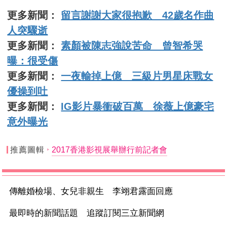
更多新聞：
留言謝謝大家很抱歉 42歲名作曲
人突驟逝
更多新聞：
素顏被陳志強說苦命 曾智希哭
曝：很受傷
更多新聞：
一夜輸掉上億 三級片男星床戰女
優操到吐
更多新聞：
IG影片暴衝破百萬 徐薇上億豪宅
意外曝光
推薦圖輯
2017香港影視展舉辦行前記者會
傳離婚檢場、女兒非親生 李翊君露面回應
最即時的新聞話題 追蹤訂閱三立新聞網