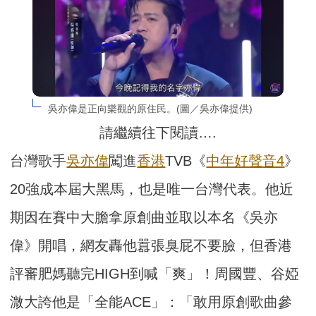
吳亦偉是正向樂觀的原住民。(圖／吳亦偉提供)
請繼續往下閱讀….
台灣歌手
吳亦偉
闖進
香港
TVB《
中年好聲音4
》
20強成本屆大黑馬，也是唯一台灣代表。他近
期因在賽中大膽拿原創曲並取以本名《吳亦
偉》開唱，網友轟他囂張臭屁不要臉，但香港
評審肥媽聽完HIGH到喊「爽」！周國豐、谷婭
溦大誇他是「全能ACE」：「敢用原創歌曲參