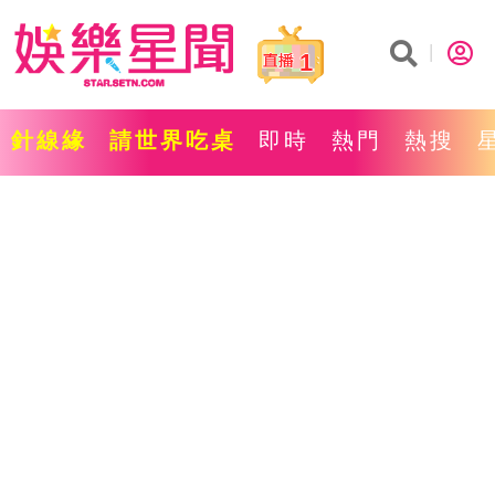
1
針線緣
請世界吃桌
即時
熱門
熱搜