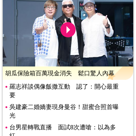
胡瓜保險箱百萬現金消失 鬆口驚人內幕
羅志祥談偶像飯撒互動 認了：開心最重
要
吳建豪二婚嬌妻現身曼谷！甜蜜合照首曝
光
台男星轉戰直播 面試8次遭嗆：以為多
紅