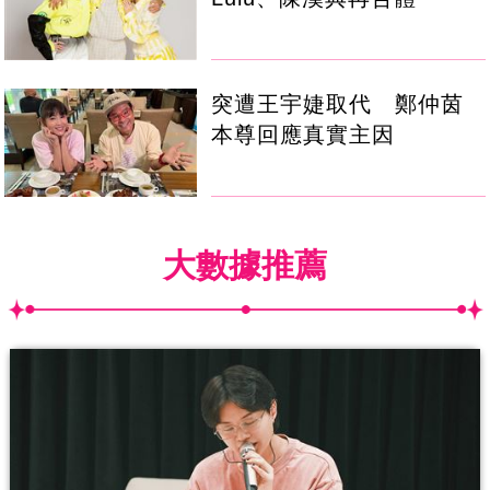
突遭王宇婕取代 鄭仲茵
本尊回應真實主因
大數據推薦