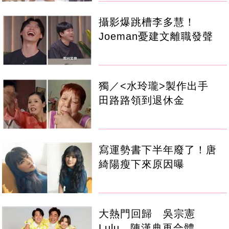
攝影爆跳槽李多慧！
Joeman憂建文離職發聲
獨／<水玲瓏>製作出手
田路路領到退休金
寫運勢書下半年廢了！唐
綺陽瘦下來原因曝
大熱門回歸 吳宗憲
Lulu、陳漢典再合體