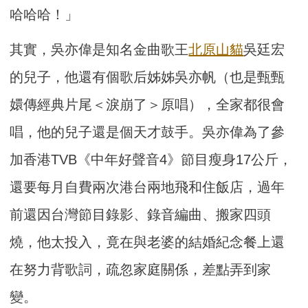
哈哈哈！」
其實，吳亦偉是知名金曲歌王
北原山貓
吳廷宏
的兒子，他還有個歌后姊姊吳亦帆（也是甄甄
嬛傳經典片尾＜淚崩了＞原唱），全家都很會
唱，他的兒子還是個天才鼓手。吳亦偉為了參
加香港TVB《中年好聲音4》節目瘦身17公斤，
還要每月自費兩次港台兩地飛和住飯店，過年
前還因台灣節目錄影、錄音編曲、搬家四頭
燒，他太投入，竟在與老婆的結婚紀念餐上還
在努力背歌詞，疏忽家庭關係，差點弄到家
變。