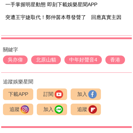
一手掌握明星動態 即刻下載娛樂星聞APP
突遭王宇婕取代！鄭仲茵本尊發聲了 回應真實主因
關鍵字
吳亦偉
北原山貓
中年好聲音4
香港
追蹤娛樂星聞
下載APP
訂閱
加入
追蹤
加入
追蹤