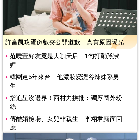
許富凱攻蛋倒數突公開道歉 真實原因曝光
范曉萱好友竟是大咖天后 1句打動孫淑
媚
韓團連5年來台 他濃妝變澀谷辣妹系男
生
指追星沒邊界！西村力挨批：獨厚國外粉
絲
傳離婚檢場、女兒非親生 李翊君露面回
應