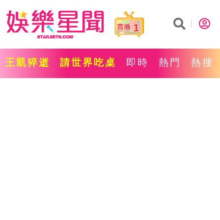
1
王凱猝逝
請世界吃桌
即時
熱門
熱搜