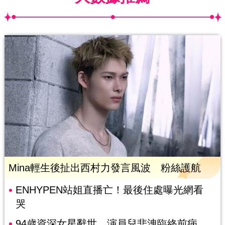
Mina輕生後扯出西村力發言風波 粉絲護航
ENHYPEN站姐直播亡！最後住處曝光網看
哭
94歲資深女星辭世 演員兒悲洩臨終前病