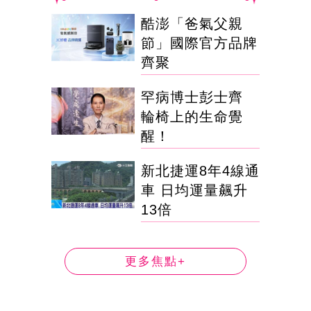
酷澎「爸氣父親
節」國際官方品牌
齊聚
罕病博士彭士齊
輪椅上的生命覺
醒！
新北捷運8年4線通
車 日均運量飆升
13倍
更多焦點+