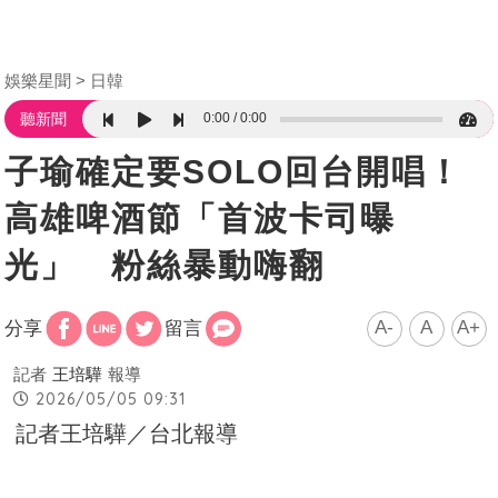
娛樂星聞
日韓
0:00
0:00
聽新聞
子瑜確定要SOLO回台開唱！
高雄啤酒節「首波卡司曝
光」 粉絲暴動嗨翻
A-
A
A+
分享
留言
記者
王培驊
報導
2026/05/05 09:31
記者王培驊／台北報導