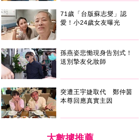
71歲「台版蘇志燮」認
愛！小24歲女友曝光
孫燕姿悲慟現身告別式！
送別摯友化妝師
突遭王宇婕取代 鄭仲茵
本尊回應真實主因
大數據推薦