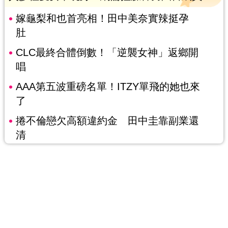
嫁龜梨和也首亮相！田中美奈實辣挺孕
肚
CLC最終合體倒數！「逆襲女神」返鄉開
唱
AAA第五波重磅名單！ITZY單飛的她也來
了
捲不倫戀欠高額違約金 田中圭靠副業還
清