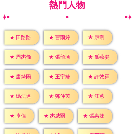
熱門人物
★
康凱
★
田路路
★
曹雨婷
★
周杰倫
★
張韶涵
★
孫燕姿
★
唐綺陽
★
王宇婕
★
許效舜
★
江蕙
★
瑪法達
★
鄭仲茵
★
卓偉
★
杰威爾
★
張惠妹