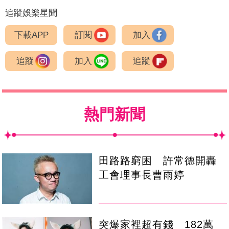
追蹤娛樂星聞
下載APP
訂閱
加入
追蹤
加入
追蹤
熱門新聞
田路路窮困 許常德開轟
工會理事長曹雨婷
突爆家裡超有錢 182萬