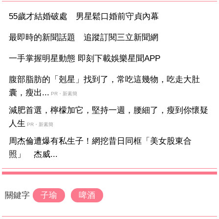
55歲才結婚破處 男星鬆口婚前守貞內幕
最即時的新聞話題 追蹤訂閱三立新聞網
一手掌握明星動態 即刻下載娛樂星聞APP
腹部脂肪的「剋星」找到了，常吃這幾物，吃走大肚
囊，瘦出...
PR・新素簡
減肥首選，檸檬加它，堅持一週，腰細了，瘦到你懷疑
人生
PR・新素簡
周杰倫遭爆有私生子！網挖昔日同框「美女股東合
照」 杰威...
關鍵字
子瑜
啤酒