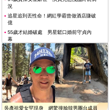
況
追星追到丟性命！網紅學霸曾做酒店賺破
億
55歲才結婚破處 男星鬆口婚前守貞內
幕
吳彥祖愛女罕現身 網驚撞臉韓男團台成員