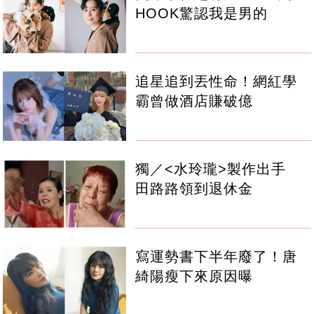
HOOK驚認我是男的
追星追到丟性命！網紅學
霸曾做酒店賺破億
獨／<水玲瓏>製作出手
田路路領到退休金
寫運勢書下半年廢了！唐
綺陽瘦下來原因曝