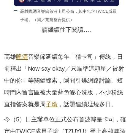
高雄啤酒音樂節首波卡司公布，其中包含TWICE成員
子瑜。（圖／寬寬整合提供）
請繼續往下閱讀….
高雄
啤酒
音樂節延續每年「猜卡司」傳統，日
前釋出「Now say okay／只瞄準這顆星／被射
中的你」等關鍵線索，瞬間引爆網路討論。短
時間內留言區被大量藍色愛心洗版，不少粉絲
直指答案就是周
子瑜
，話題連續延燒多日。
今（5）日主辦單位正式公布首波韓星卡司，確
定由TWICE成員子瑜（TZUYU）登上高雄啤酒