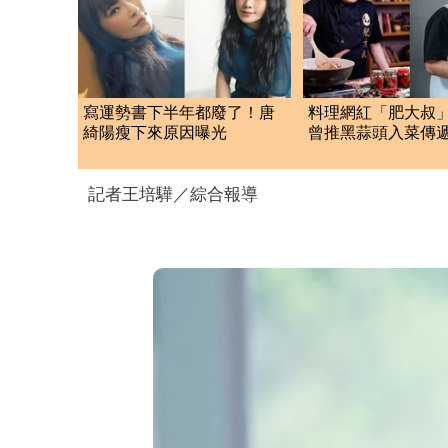
寫運勢書下半年都廢了！唐
料理網紅「肥大叔
綺陽瘦下來原因曝光
曾推黑蒜頭入菜傳
味 97萬粉絲不捨
記者王培驊／綜合報導