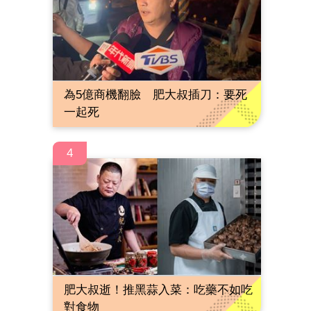
為5億商機翻臉 肥大叔插刀：要死
一起死
4
肥大叔逝！推黑蒜入菜：吃藥不如吃
對食物