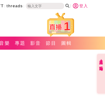
YT
threads
登入
1
音樂
專題
影音
節目
圖輯
直播✦活動