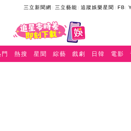
三立新聞網
三立藝能
追蹤娛樂星聞
FB
熱門
熱搜
星聞
綜藝
戲劇
日韓
電影