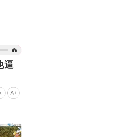
他逼
A
A+