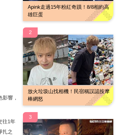
Apink走過15年粉紅奇蹟！8/8相約高
雄巨蛋
2
放火垃圾山找相機！民宿稱誤認按摩
色影響，
棒網怒
3
交往1年
掙扎之