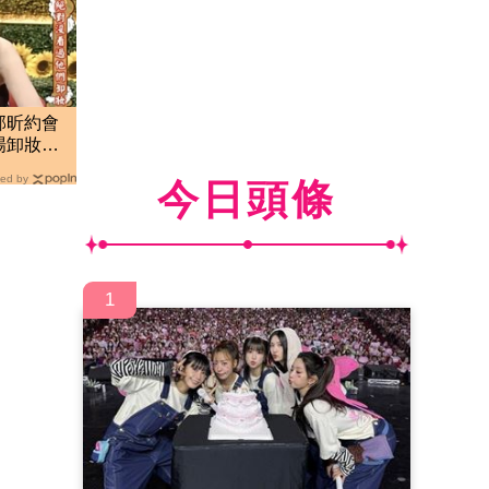
邵昕約會
場卸妝」
ed by
今日頭條
1