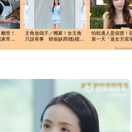
」離世！
主角放鴿子／獨家！女主角
怕枕邊人是假貨！
遞家常
只說有事 韓瑜缺席8點檔宣
第一天「逼女方當
傳
小S傻眼神回一句
Recommend