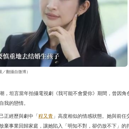
圖／翻攝自微博）
潮，坦言當年拍攝電視劇《我可能不會愛你》期間，曾因角
自我的戀情。
己正經歷與劇中「
程又青
」高度相似的情感狀態。她與前任
放棄事業回歸家庭，讓她陷入「明知不對，卻仍放不下」的