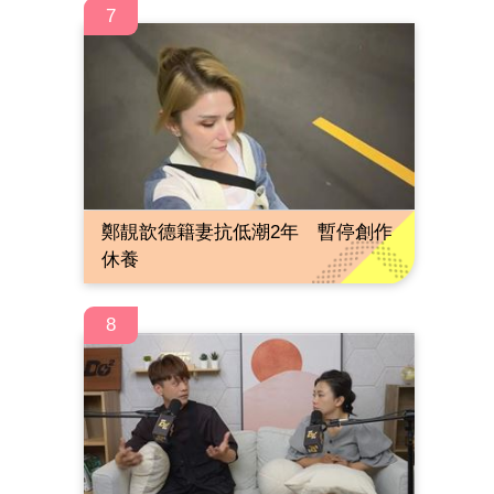
7
鄭靚歆德籍妻抗低潮2年 暫停創作
休養
8