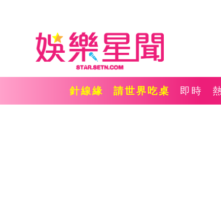
針線緣
請世界吃桌
即時