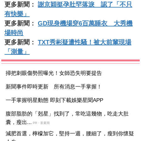
更多新聞：
謝京穎挺孕肚罕落淚 認了「不只
有快樂」
更多新聞：
GD現身機場穿6百萬睡衣 大秀機
場時尚
更多新聞：
TXT秀彬疑遭性騷！被大前輩現場
「測量」
掃把刺眼傷勢照曝光！女師恐失明要提告
新聞事件即時更新 所有消息一手掌握！
一手掌握明星動態 即刻下載娛樂星聞APP
腹部脂肪的「剋星」找到了，常吃這幾物，吃走大肚
囊，瘦出...
PR・新素簡
減肥首選，檸檬加它，堅持一週，腰細了，瘦到你懷疑