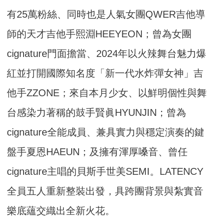
有25萬粉絲、同時也是人氣女團QWER吉他導
師的天才吉他手熙淵HEEYEON；曾為女團
cignature門面擔當、2024年以火辣舞台魅力爆
紅並打開國際知名度「新一代水炸彈女神」吉
他手ZZONE；來自本月少女、以鮮明個性與舞
台感染力著稱的鼓手賢眞HYUNJIN；曾為
cignature全能成員、兼具實力與穩定演奏的鍵
盤手夏恩HAEUN；及擁有渾厚嗓音、曾任
cignature主唱的貝斯手世美SEMI。LATENCY
全員五人重新整裝出發，具跨團背景與紮實音
樂底蘊交織出全新火花。