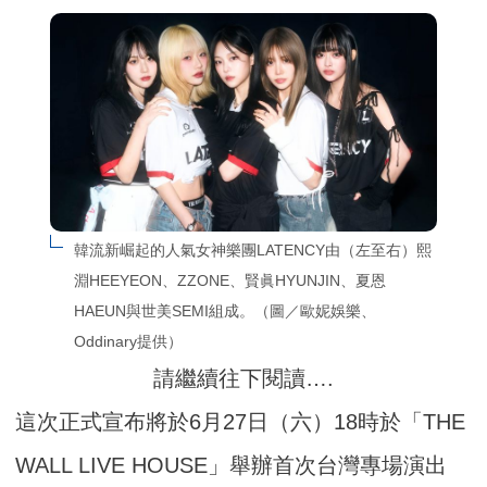
韓流新崛起的人氣女神樂團LATENCY由（左至右）熙
淵HEEYEON、ZZONE、賢眞HYUNJIN、夏恩
HAEUN與世美SEMI組成。（圖／歐妮娛樂、
Oddinary提供）
請繼續往下閱讀….
這次正式宣布將於6月27日（六）18時於「THE
WALL LIVE HOUSE」舉辦首次台灣專場演出