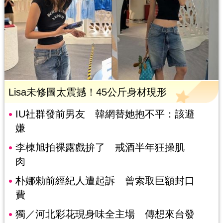
Lisa未修圖太震撼！45公斤身材現形
IU社群發前男友 韓網替她抱不平：該避
嫌
李棟旭拍裸露戲拚了 戒酒半年狂操肌
肉
朴娜勑前經紀人遭起訴 曾索取巨額封口
費
獨／河北彩花現身味全主場 傳想來台發