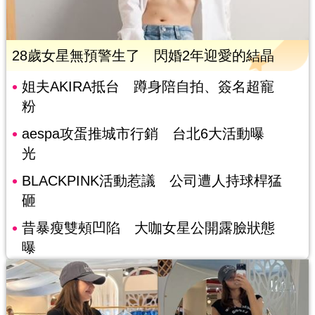
28歲女星無預警生了 閃婚2年迎愛的結晶
姐夫AKIRA抵台 蹲身陪自拍、簽名超寵
粉
aespa攻蛋推城市行銷 台北6大活動曝
光
BLACKPINK活動惹議 公司遭人持球桿猛
砸
昔暴瘦雙頰凹陷 大咖女星公開露臉狀態
曝