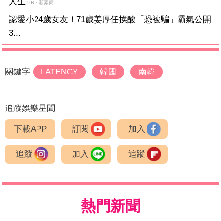
人生
PR・新素簡
認愛小24歲女友！71歲姜厚任挨酸「恐被騙」霸氣公開
3...
關鍵字
LATENCY
韓國
南韓
追蹤娛樂星聞
下載APP
訂閱
加入
追蹤
加入
追蹤
熱門新聞