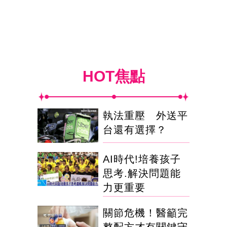
HOT焦點
執法重壓 外送平
台還有選擇？
AI時代!培養孩子
思考.解決問題能
力更重要
關節危機！醫籲完
整配方才有關鍵守