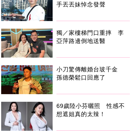
手丟丟妹悼念發聲
獨／家樓梯門口重摔 李
亞萍路邊倒地送醫
小刀驚傳離婚台玻千金
孫德榮鬆口回應了
69歲陸小芬曬照 性感不
想遮姐真的太辣！