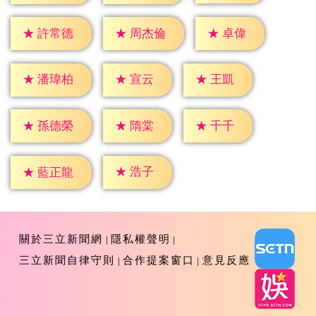
★
卓偉
★
許常德
★
周杰倫
★
宣云
★
王凱
★
潘瑋柏
★
隋棠
★
千千
★
孫德榮
★
浩子
★
藍正龍
關於三立新聞網
隱私權聲明
三立新聞自律守則
合作提案窗口
意見反應