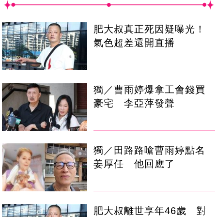
肥大叔真正死因疑曝光！
氣色超差還開直播
獨／曹雨婷爆拿工會錢買
豪宅 李亞萍發聲
獨／田路路嗆曹雨婷點名
姜厚任 他回應了
肥大叔離世享年46歲 對