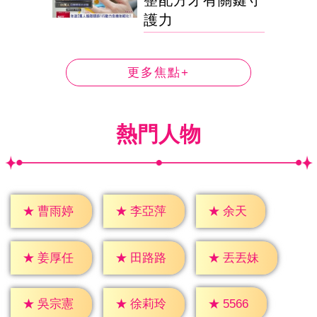
護力
更多焦點+
熱門人物
★
余天
★
曹雨婷
★
李亞萍
★
姜厚任
★
田路路
★
丟丟妹
★
5566
★
吳宗憲
★
徐莉玲