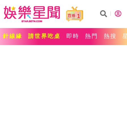
1
針線緣
請世界吃桌
即時
熱門
熱搜