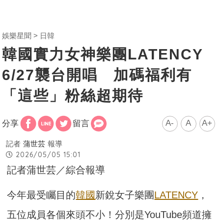
娛樂星聞
日韓
韓國實力女神樂團LATENCY
6/27襲台開唱 加碼福利有
「這些」粉絲超期待
A-
A
A+
分享
留言
記者
蒲世芸
報導
2026/05/05 15:01
記者蒲世芸／綜合報導
今年最受矚目的
韓國
新銳女子樂團
LATENCY
，
五位成員各個來頭不小！分別是YouTube頻道擁