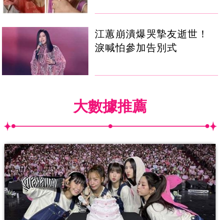
江蕙崩潰爆哭摯友逝世！
淚喊怕參加告別式
大數據推薦