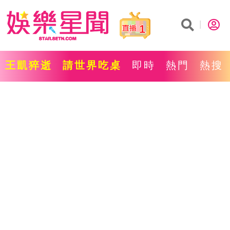
1
王凱猝逝
請世界吃桌
即時
熱門
熱搜