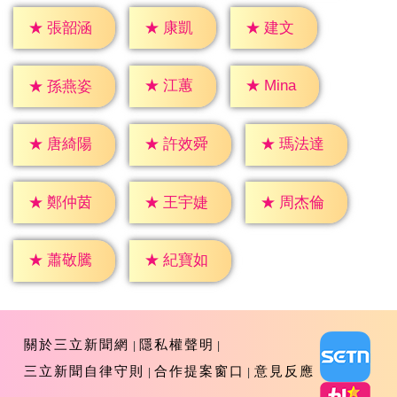
★
康凱
★
建文
★
張韶涵
★
江蕙
★
Mina
★
孫燕姿
★
唐綺陽
★
許效舜
★
瑪法達
★
鄭仲茵
★
王宇婕
★
周杰倫
★
蕭敬騰
★
紀寶如
關於三立新聞網
隱私權聲明
三立新聞自律守則
合作提案窗口
意見反應