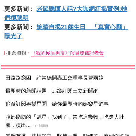
更多新聞：
老鼠聽懂人話?大咖網紅揭實例:牠
們很聰明
更多新聞：
婉晴自揭21歲生日 「真實心願」
曝光了
推薦圖輯
《我的極品男友》演員發佈記者會
田路路窮困 許常德開轟工會理事長曹雨婷
最即時的新聞話題 追蹤訂閱三立新聞網
追蹤訂閱娛樂星聞 給你最即時的娛樂星鮮事
腹部脂肪的「剋星」找到了，常吃這幾物，吃走大肚
囊，瘦出...
PR・新素簡