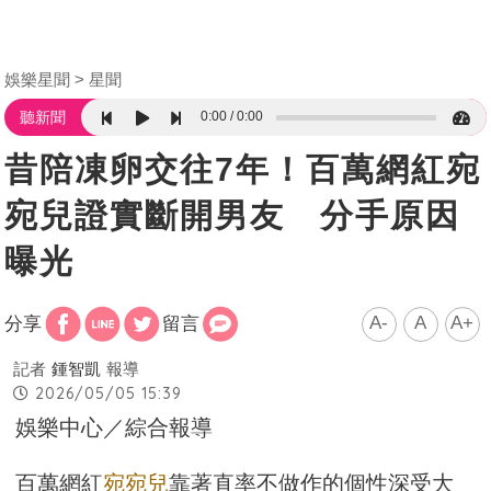
娛樂星聞
星聞
0:00
0:00
聽新聞
昔陪凍卵交往7年！百萬網紅宛
宛兒證實斷開男友 分手原因
曝光
A-
A
A+
分享
留言
記者
鍾智凱
報導
2026/05/05 15:39
娛樂中心／綜合報導
百萬網紅
宛宛兒
靠著直率不做作的個性深受大