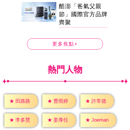
酷澎「爸氣父親
節」國際官方品牌
齊聚
更多焦點+
熱門人物
★
田路路
★
曹雨婷
★
許常德
★
李多慧
★
姜厚任
★
Joeman