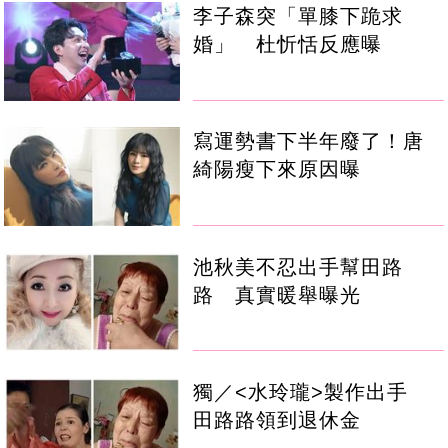
李子森突「單膝下跪求
婚」 杜忻恬反應曝
寫運勢書下半年廢了！唐
綺陽瘦下來原因曝
池秋美不忍出手幫田路
路 真實暖舉曝光
獨／<水玲瓏>製作出手
田路路領到退休金