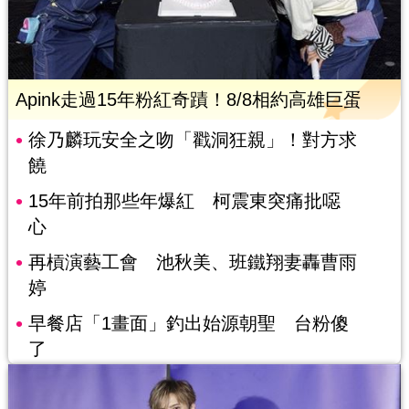
Apink走過15年粉紅奇蹟！8/8相約高雄巨蛋
徐乃麟玩安全之吻「戳洞狂親」！對方求
饒
15年前拍那些年爆紅 柯震東突痛批噁
心
再槓演藝工會 池秋美、班鐵翔妻轟曹雨
婷
早餐店「1畫面」釣出始源朝聖 台粉傻
了