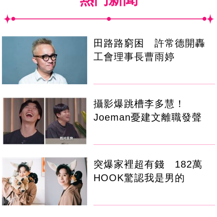
田路路窮困 許常德開轟
工會理事長曹雨婷
攝影爆跳槽李多慧！
Joeman憂建文離職發聲
突爆家裡超有錢 182萬
HOOK驚認我是男的