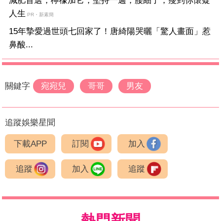
減肥首選，檸檬加它，堅持一週，腰細了，瘦到你懷疑
人生
PR・新素簡
15年摯愛過世頭七回家了！唐綺陽哭曬「驚人畫面」惹
鼻酸...
關鍵字
宛宛兒
哥哥
男友
追蹤娛樂星聞
下載APP
訂閱
加入
追蹤
加入
追蹤
熱門新聞