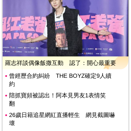
羅志祥談偶像飯撒互動 認了：開心最重要
曾經歷合約糾紛 THE BOYZ確定9人續
約
陪抓寶頻被認出！阿本見男友1表情笑
翻
26歲日籍追星網紅直播輕生 網見截圖嚇
壞