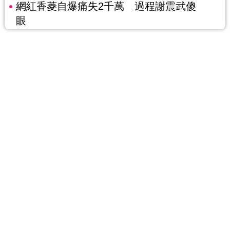
網紅香菱自爆痛失2千萬 過程謝震武傻
眼