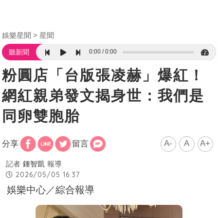
娛樂星聞
星聞
0:00
0:00
聽新聞
粉圓店「台版張凌赫」爆紅！
網紅親弟發文揭身世：我們是
同卵雙胞胎
A-
A
A+
分享
留言
記者
鍾智凱
報導
2026/05/05 16:37
娛樂中心／綜合報導