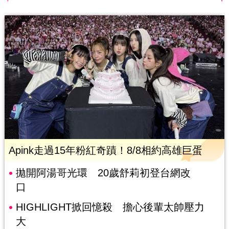
Apink走過15年粉紅奇蹟！8/8相約高雄巨蛋
拋開阿湯哥光環 20歲舒莉初登台網改
口
HIGHLIGHT掀回憶殺 擔心後輩太帥壓力
大