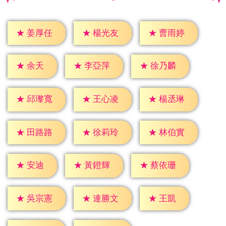
★
姜厚任
★
楊光友
★
曹雨婷
★
余天
★
李亞萍
★
徐乃麟
★
邱瓈寬
★
王心凌
★
楊丞琳
★
田路路
★
徐莉玲
★
林伯實
★
安迪
★
黃鐙輝
★
蔡依珊
★
王凱
★
吳宗憲
★
連勝文