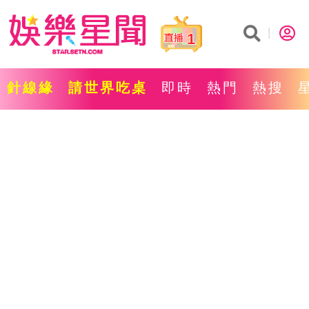
1
針線緣
請世界吃桌
即時
熱門
熱搜