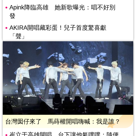
Apink降臨高雄 她新歌曝光：唱不好別
發
AKIRA開唱藏彩蛋！兒子首度驚喜獻
「聲」
台灣囡仔來了 馬蒔權開唱嗨喊：我是誰？
崔立于高雄開唱 台下讓他氣噗噗：隨便