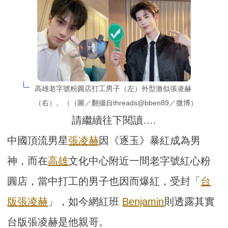
高雄老字號粉圓店打工男子（左）外型激似張凌赫
（右）。（（圖／翻攝自threads@bben89／微博）
請繼續往下閱讀….
中國頂流男星
張凌赫
因《逐玉》暴紅成為男
神，而在
高雄
文化中心附近一間老字號紅心粉
圓店，當中打工的男子也因而爆紅，受封「
台
版張凌赫
」，如今網紅班
Benjamin
則透露其實
台版張凌赫是他親哥。