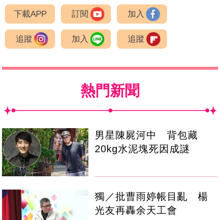
下載APP
訂閱
加入
追蹤
加入
追蹤
熱門新聞
男星陳屍河中 背包藏
20kg水泥塊死因成謎
獨／批曹雨婷帳目亂 楊
光友再轟余天工會