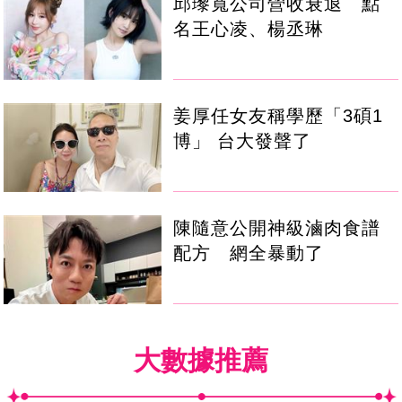
邱瓈寬公司營收衰退 點
名王心凌、楊丞琳
姜厚任女友稱學歷「3碩1
博」 台大發聲了
陳隨意公開神級滷肉食譜
配方 網全暴動了
大數據推薦