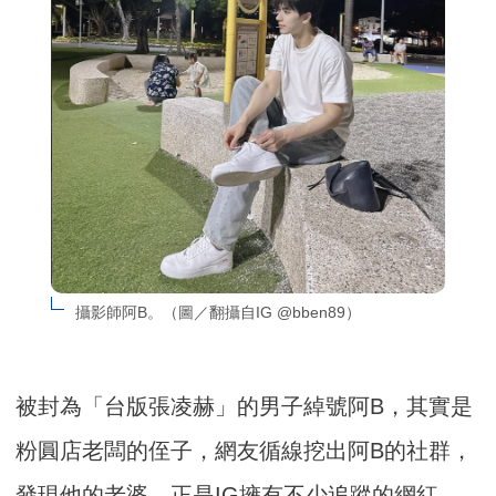
攝影師阿B。（圖／翻攝自IG @bben89）
被封為「台版張凌赫」的男子綽號阿B，其實是
粉圓店老闆的侄子，網友循線挖出阿B的社群，
發現他的老婆，正是IG擁有不少追蹤的網紅