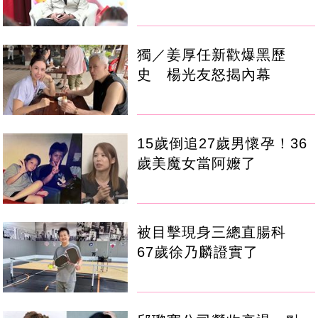
獨／姜厚任新歡爆黑歷
史 楊光友怒揭內幕
15歲倒追27歲男懷孕！36
歲美魔女當阿嬤了
被目擊現身三總直腸科
67歲徐乃麟證實了