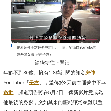
網紅房仲子杰睡夢中離世。（圖／翻攝自YouTube頻
道基隆女婿-房仲子杰）
請繼續往下閱讀….
年齡不到30歲、擁有1.8萬訂閱的知名
房仲
YouTuber「
子杰
」，驚傳於3天前在睡夢中不幸
過世
，頻道預告將在5月7日上傳新影片竟成為
他最後的身影，突如其來的噩耗讓粉絲難以置