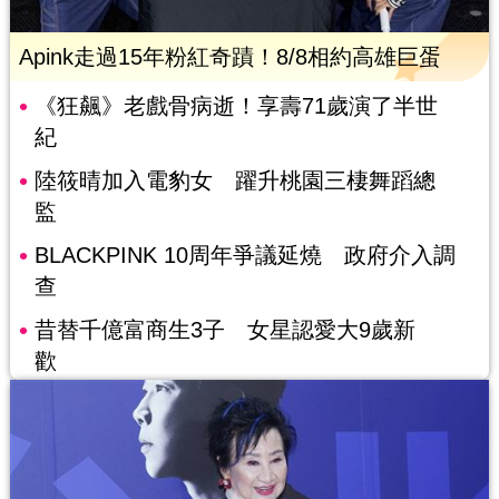
Apink走過15年粉紅奇蹟！8/8相約高雄巨蛋
《狂飆》老戲骨病逝！享壽71歲演了半世
紀
陸筱晴加入電豹女 躍升桃園三棲舞蹈總
監
BLACKPINK 10周年爭議延燒 政府介入調
查
昔替千億富商生3子 女星認愛大9歲新
歡