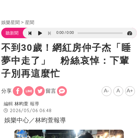
娛樂星聞
星聞
0:00
0:00
聽新聞
不到30歲！網紅房仲子杰「睡
夢中走了」 粉絲哀悼：下輩
子別再這麼忙
A-
A
A+
分享
留言
編輯
林昀萱
報導
2026/05/06 06:48
娛樂中心／林昀萱報導