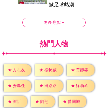
掀足球熱潮
更多焦點+
熱門人物
★
方志友
★
楊銘威
★
賈靜雯
★
姜厚任
★
田路路
★
徐莉玲
★
謝忻
★
阿翔
★
曾國城