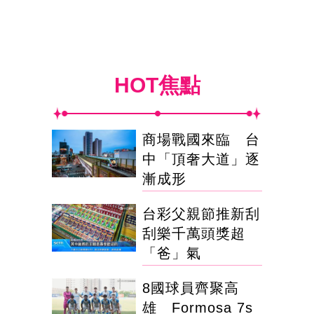
HOT焦點
商場戰國來臨 台
中「頂奢大道」逐
漸成形
台彩父親節推新刮
刮樂千萬頭獎超
「爸」氣
8國球員齊聚高
雄 Formosa 7s