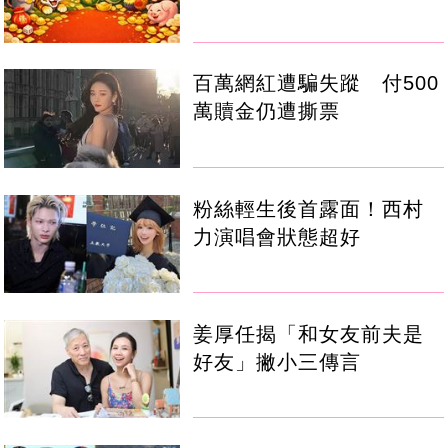
百萬網紅遭騙失蹤 付500
萬贖金仍遭撕票
粉絲輕生後首露面！西村
力演唱會狀態超好
姜厚任揭「和女友前夫是
好友」撇小三傳言