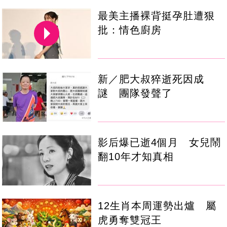
最美主播裸背挺孕肚遭狠
批：情色廚房
新／肥大叔猝逝死因成
謎 團隊發聲了
影后爆已逝4個月 女兒鬧
翻10年才知真相
12生肖本周運勢出爐 屬
虎勇奪雙冠王