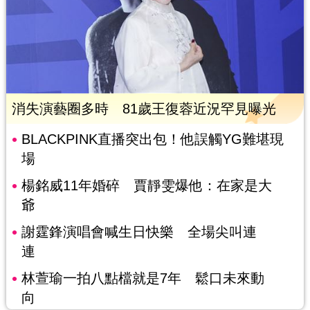
消失演藝圈多時 81歲王復蓉近況罕見曝光
BLACKPINK直播突出包！他誤觸YG難堪現
場
楊銘威11年婚碎 賈靜雯爆他：在家是大
爺
謝霆鋒演唱會喊生日快樂 全場尖叫連
連
林萱瑜一拍八點檔就是7年 鬆口未來動
向