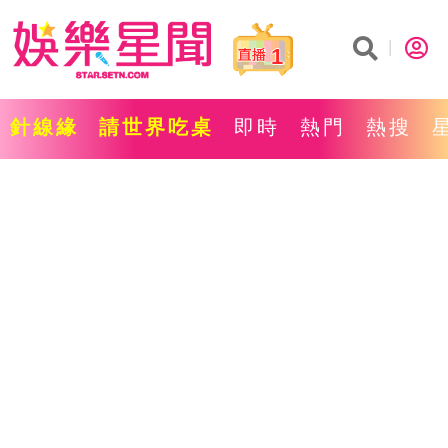
1
針線緣
請世界吃桌
即時
熱門
熱搜