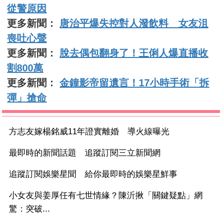
從警原因
更多新聞：
唐治平爆失控對人潑飲料 女友沮
喪吐心聲
更多新聞：
脫去偶包翻身了！王俐人爆直播收
割800萬
更多新聞：
金鐘影帝留遺言！17小時手術「拆
彈」搶命
方志友嫁楊銘威11年證實離婚 導火線曝光
最即時的新聞話題 追蹤訂閱三立新聞網
追蹤訂閱娛樂星聞 給你最即時的娛樂星鮮事
小女友與姜厚任有七世情緣？陳沂揪「關鍵疑點」網
驚：突破...