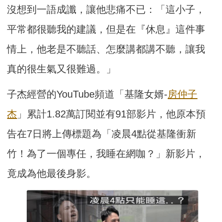
沒想到一語成讖，讓他悲痛不已：「這小子，
平常都很聽我的建議，但是在『休息』這件事
情上，他老是不聽話、怎麼講都講不聽，讓我
真的很生氣又很難過。」
子杰經營的YouTube頻道「基隆女婿-
房仲子
杰
」累計1.82萬訂閱並有91部影片，他原本預
告在7日將上傳標題為「凌晨4點從基隆衝新
竹！為了一個專任，我睡在網咖？」新影片，
竟成為他最後身影。