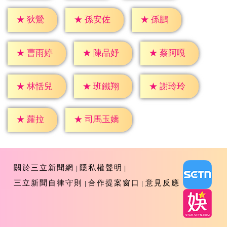
★
狄鶯
★
孫鵬
★
孫安佐
★
曹雨婷
★
陳品妤
★
蔡阿嘎
★
林恬兒
★
班鐵翔
★
謝玲玲
★
蘿拉
★
司馬玉嬌
關於三立新聞網
隱私權聲明
三立新聞自律守則
合作提案窗口
意見反應