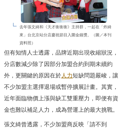
去年張文綺和《天才衝衝衝》主持群，一起在「炸綺
來」台北京站分店慶祝節目入圍金鐘獎。（圖／本刊
資料照）
但有知情人士透露，品牌近期出現收縮狀況，
分店數減少除了因部分加盟合約到期未續約
外，更關鍵的原因在於
人力
短缺問題嚴峻，讓
不少加盟主選擇退場或暫停擴展計畫。其實，
近年面臨物價上漲與缺工雙重壓力，即便有資
金也難以補足人力，成為營運上的最大挑戰。
張文綺曾透露，不少加盟商反映「請不到