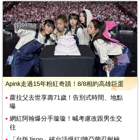
Apink走過15年粉紅奇蹟！8/8相約高雄巨蛋
蘿拉父去世享壽71歲！告別式時間、地點
曝
網紅阿翰爆分手璇璇！喊考慮改跟男生交
往
「台版Jisoo」破台語爆紅!陳亞蘭忍耐極