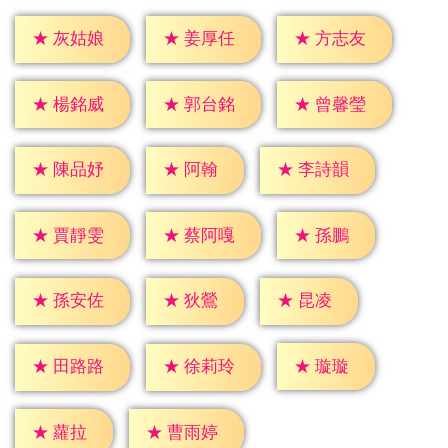
★
灰姑娘
★
姜厚任
★
方志友
★
楊銘威
★
郭台銘
★
曾馨瑩
★
阿翰
★
陳品妤
★
李詩韻
★
孫鵬
★
賈靜雯
★
蔡阿嘎
★
狄鶯
★
昆凌
★
孫安佐
★
璇璇
★
田路路
★
徐莉玲
★
蘿拉
★
曹雨婷