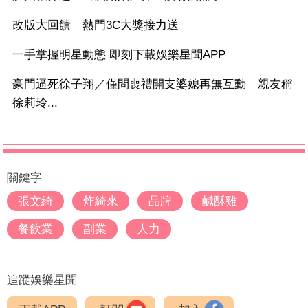
改版大回饋 熱門3C大獎接力送
一手掌握明星動態 即刻下載娛樂星聞APP
豪門逼死徐子翔／僅問喪禮開支婆媳再無互動 親友稱
徐莉玲...
關鍵字
張文綺
炸綺來
品牌
鹹酥雞
餐飲業
副業
人力
追蹤娛樂星聞