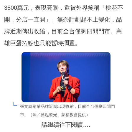
3500萬元，表現亮眼，還被外界笑稱「桃花不
開，分店一直開」。無奈計劃趕不上變化，品
牌近期傳出收縮，目前全台僅剩四間門市。高
雄巨蛋拓點也只能暫時擱置。
張文綺副業品牌近期出現收縮，目前全台僅剩四間門
市。（圖／藝起發光、蒙福教會提供）
請繼續往下閱讀….