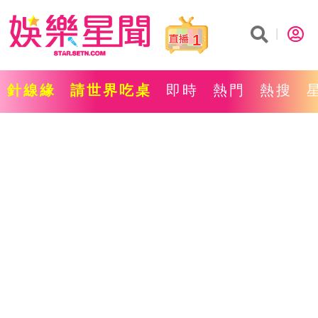
1
針線緣
請世界吃桌
即時
熱門
熱搜