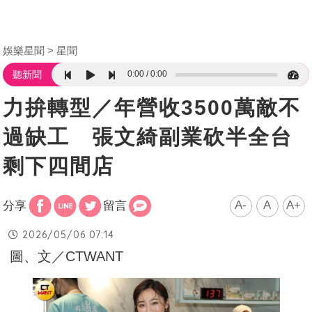
娛樂星聞
星聞
0:00
0:00
聽新聞
力拚轉型／年營收3500萬敵不
過缺工 張文綺副業砍半全台
剩下四間店
A-
A
A+
分享
留言
2026/05/06 07:14
圖、文／CTWANT