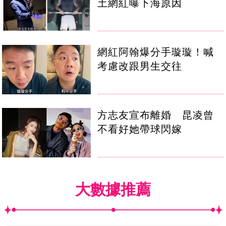
土網紅曝下海原因
網紅阿翰爆分手璇璇！喊
考慮改跟男生交往
方志友宣布離婚 昆凌曾
不看好她帶球閃嫁
大數據推薦