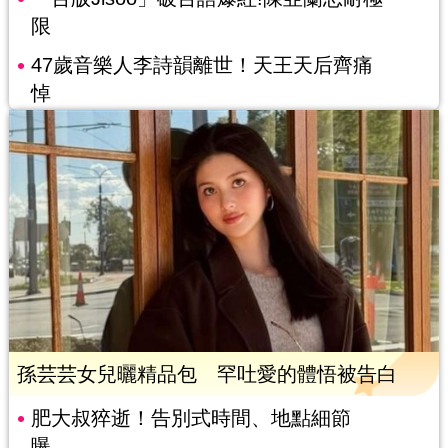
限
47歲音樂人李詩韻離世！天王天后齊痛
悼
孫芸芸女兒曬精品包 罕吐愛的體悟被告白
肥大叔猝逝！告別式時間、地點細節
曝