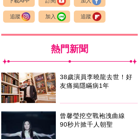
下載APP
訂閱
加入
追蹤
加入
追蹤
熱門新聞
38歲演員李曉龍去世！好
友痛揭隱瞞病1年
曾馨瑩挖空戰袍洩曲線
90秒片掀千人朝聖