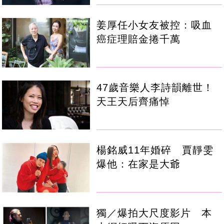
姜厚任小女友被控：吸血
癌症理賠金捲千萬
47歲音樂人李詩韻離世！
天王天后齊痛悼
楊銘威11年婚碎 賈靜雯
爆他：在家是大爺
獨／爆拍大尺度影片 本