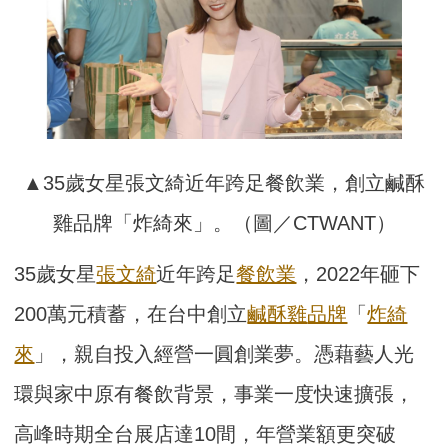
▲35歲女星張文綺近年跨足餐飲業，創立鹹酥
雞品牌「炸綺來」。（圖／CTWANT）
35歲女星
張文綺
近年跨足
餐飲業
，2022年砸下
200萬元積蓄，在台中創立
鹹酥雞
品牌
「
炸綺
來
」，親自投入經營一圓創業夢。憑藉藝人光
環與家中原有餐飲背景，事業一度快速擴張，
高峰時期全台展店達10間，年營業額更突破