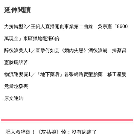
延伸閱讀
力拚轉型2／王俐人直播開創事業第二曲線 吳宗憲「8600
萬現金」東區獵地翻漲6倍
醉後淚美人1／直擊何如芸《婚內失戀》酒後淚崩 捧蔡昌
憲臉龐訴苦
物流運嬰屍1／「地下藥后」囂張網路賣墮胎藥 移工產嬰
竟當垃圾丟
原文連結
肥大叔猝逝！《灰姑娘》悼：沒有病痛了