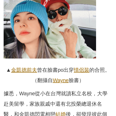
▲
金凱德
前夫
曾在臉書po出穿
情侶裝
的合照。
（翻攝自
Wayne
臉書）
據悉，Wayne從小在台灣就讀私立名校，大學
赴美留學，家族親戚中還有北投榮總退休名
醫，和金凱德閃電相戀
結婚
後，卻發現彼此個