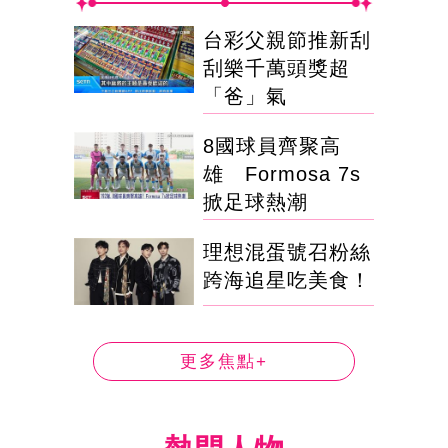
台彩父親節推新刮
刮樂千萬頭獎超
「爸」氣
8國球員齊聚高
雄 Formosa 7s
掀足球熱潮
理想混蛋號召粉絲
跨海追星吃美食！
更多焦點+