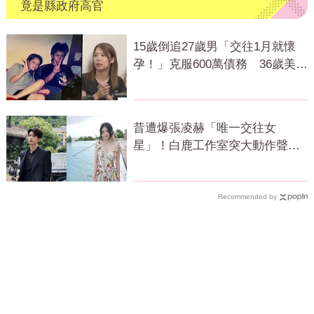
竟是縣政府高官
15歲倒追27歲男「交往1月就懷
孕！」克服600萬債務 36歲美魔
女當阿嬤了
昔遭爆張凌赫「唯一交往女
星」！白鹿工作室突大動作聲
明 秒衝熱搜
Recommended by