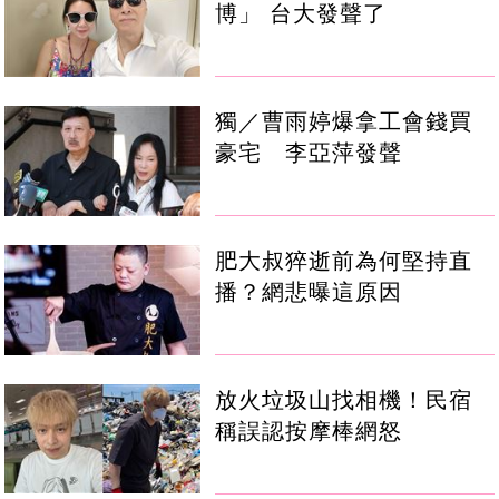
博」 台大發聲了
獨／曹雨婷爆拿工會錢買
豪宅 李亞萍發聲
肥大叔猝逝前為何堅持直
播？網悲曝這原因
放火垃圾山找相機！民宿
稱誤認按摩棒網怒