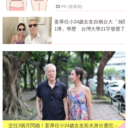
PR (新素簡)
姜厚任小24歲女友自稱台大「3碩
1博」學歷 台灣大學21字發聲了
交往3個月閃婚！姜厚任小24歲女友前夫身分遭挖