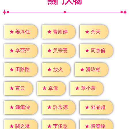
熱門人物
★
余天
★
姜厚任
★
曹雨婷
★
李亞萍
★
吳宗憲
★
周杰倫
★
放火
★
田路路
★
潘瑋柏
★
宣云
★
卓偉
★
章小蕙
★
鍾鎮濤
★
許常德
★
郭品超
★
關之琳
★
李多慧
★
陳泰銘