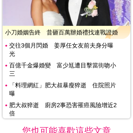
小刀婚姻告終 昔砸百萬辦婚禮找連戰證婚
交往3個月閃婚 姜厚任女友前夫身分曝
光
百億千金爆婚變 富少尪遭目擊當街吻小
三
「料理網紅」肥大叔暴瘦猝逝 住院照片
曝
肥大叔猝逝 廚房2事恐害罹癌風險增近2
倍
您也可能喜歡這些文章