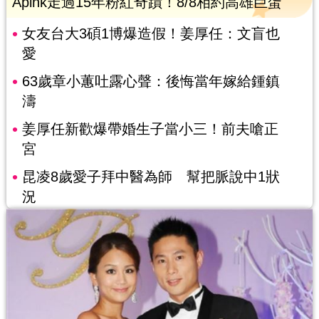
Apink走過15年粉紅奇蹟！8/8相約高雄巨蛋
女友台大3碩1博爆造假！姜厚任：文盲也
愛
63歲章小蕙吐露心聲：後悔當年嫁給鍾鎮
濤
姜厚任新歡爆帶婚生子當小三！前夫嗆正
宮
昆凌8歲愛子拜中醫為師 幫把脈說中1狀
況