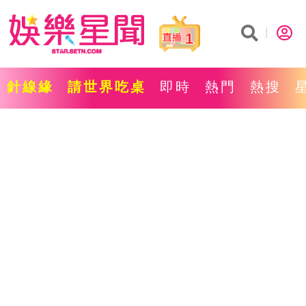
1
針線緣
請世界吃桌
即時
熱門
熱搜