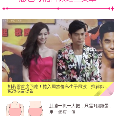
劉若雪首度回應！捲入周杰倫私生子風波 找律師
蒐證揚言提告
肚腩一抓一大把，只需1個雞蛋，
用一個瘦一個