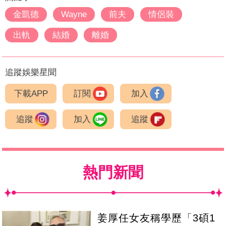
金凱德
Wayne
前夫
情侶裝
出軌
結婚
離婚
追蹤娛樂星聞
下載APP
訂閱
加入
追蹤
加入
追蹤
熱門新聞
姜厚任女友稱學歷「3碩1