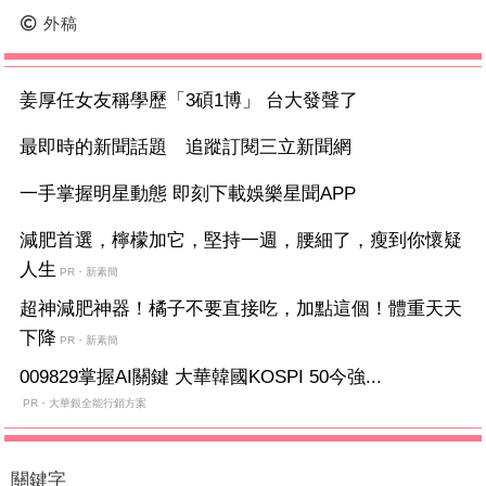
外稿
姜厚任女友稱學歷「3碩1博」 台大發聲了
最即時的新聞話題 追蹤訂閱三立新聞網
一手掌握明星動態 即刻下載娛樂星聞APP
減肥首選，檸檬加它，堅持一週，腰細了，瘦到你懷疑
人生
PR・新素簡
超神減肥神器！橘子不要直接吃，加點這個！體重天天
下降
PR・新素簡
009829掌握AI關鍵 大華韓國KOSPI 50今強...
PR・大華銀全能行銷方案
關鍵字