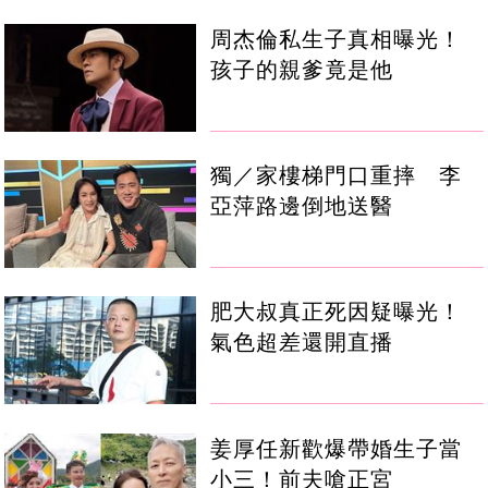
周杰倫私生子真相曝光！
孩子的親爹竟是他
獨／家樓梯門口重摔 李
亞萍路邊倒地送醫
肥大叔真正死因疑曝光！
氣色超差還開直播
姜厚任新歡爆帶婚生子當
小三！前夫嗆正宮