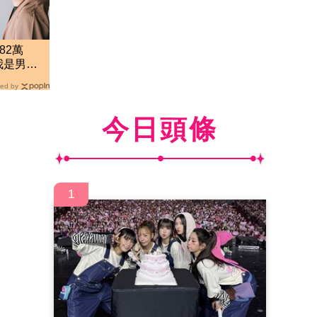
82萬
我是男
網傻眼
ed by
今日頭條
1