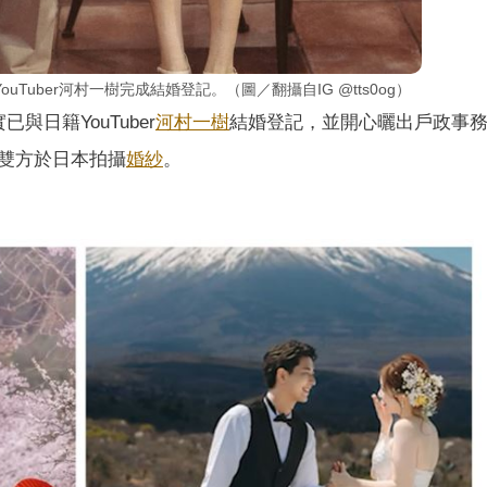
uber河村一樹完成結婚登記。（圖／翻攝自IG @tts0og）
與日籍YouTuber
河村一樹
結婚登記，並開心曬出戶政事
雙方於日本拍攝
婚紗
。