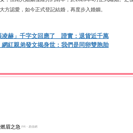
也大方認愛，如今正式登記結婚，再度步入婚姻。
張凌赫」千字文回應了 證實：退貨近千萬
！網紅親弟發文揭身世：我們是同卵雙胞胎
決燃眉之急
PR・易借網