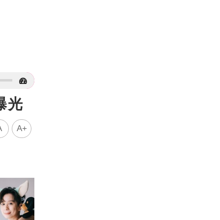
曝光
A
A+