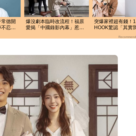
許常德開
爆沒劇本臨時改流程！福原
突爆家裡超有錢！1
婷不忍
愛揭「中國錄影內幕」惹怒
HOOK驚認「其實
問
小粉紅：忘恩負義
的」 結局神反轉
Recommend