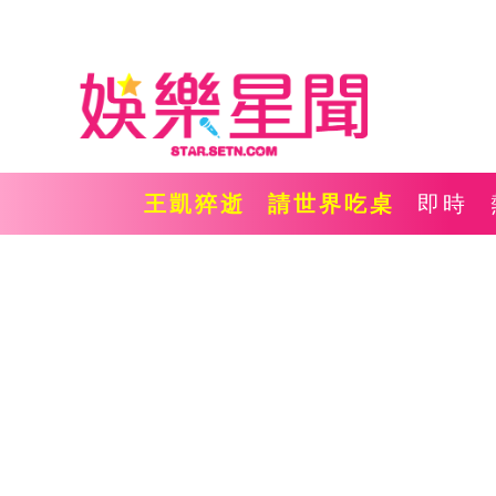
王凱猝逝
請世界吃桌
即時