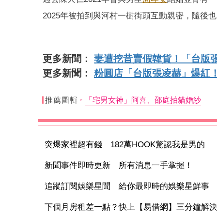
2025年被拍到與河村一樹街頭互動親密，隨後
更多新聞：
妻遭挖昔賣假韓貨！「台版
更多新聞：
粉圓店「台版張凌赫」爆紅
推薦圖輯
「宅男女神」阿喜、邵庭拍貓婚紗
突爆家裡超有錢 182萬HOOK驚認我是男的
新聞事件即時更新 所有消息一手掌握！
追蹤訂閱娛樂星聞 給你最即時的娛樂星鮮事
下個月房租差一點？快上【易借網】三分鐘解