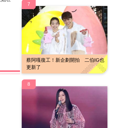
7
蔡阿嘎復工！新企劃開拍 二伯IG也
更新了
8