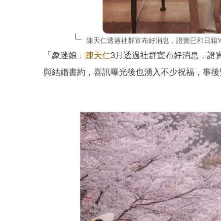
陳天仁透過社群宣布好消息，證實已和日籍YouT
「象迷娘」
陳天仁
3月透過社群宣布好消息，證實已
與結婚書約，喜訊曝光後也湧入不少祝福，事後