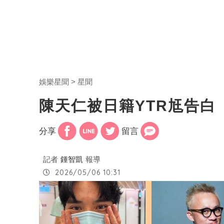
娛樂星聞
星聞
陳天仁被日籍YTR尪告
分享
留言
記者
鍾智凱
報導
2026/05/06 10:31