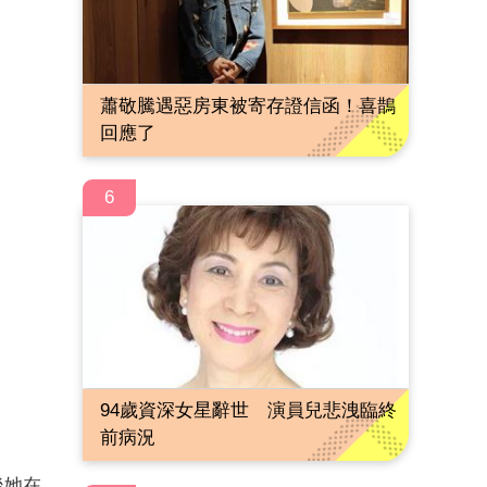
蕭敬騰遇惡房東被寄存證信函！喜鵲
回應了
6
94歲資深女星辭世 演員兒悲洩臨終
前病況
後她在