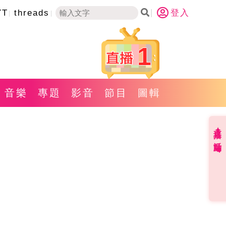
YT
threads
登入
1
音樂
專題
影音
節目
圖輯
直播✦活動