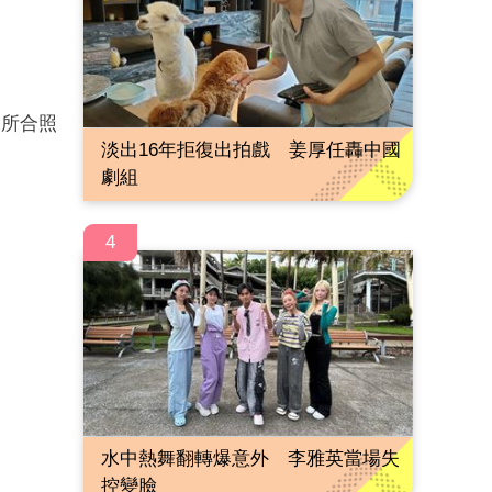
務所合照
淡出16年拒復出拍戲 姜厚任轟中國
劇組
4
水中熱舞翻轉爆意外 李雅英當場失
控變臉