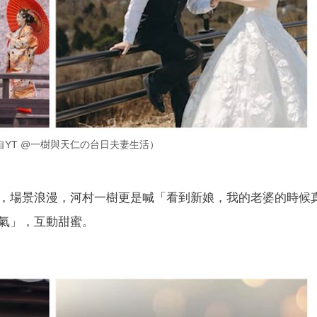
YT @一樹與天仁の台日夫妻生活）
，場景浪漫，河村一樹更是喊「看到新娘，我的老婆的時候
氣」，互動甜蜜。