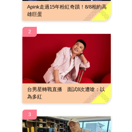
Apink走過15年粉紅奇蹟！8/8相約高
雄巨蛋
2
台男星轉戰直播 面試8次遭嗆：以
為多紅
3