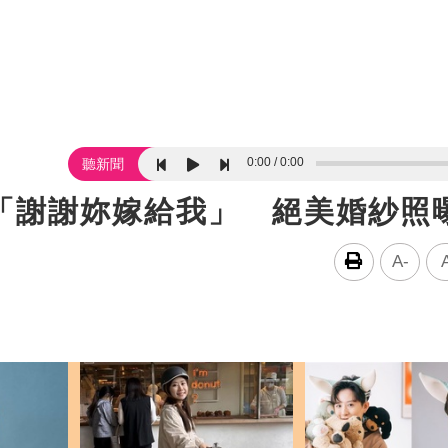
0:00
0:00
聽新聞
白「謝謝妳嫁給我」 絕美婚紗照
A-