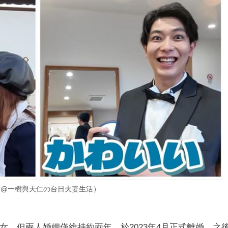
 @一樹與天仁の台日夫妻生活）
女，但兩人婚姻僅維持約兩年，於2023年4月正式離婚。之