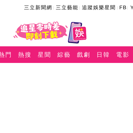
三立新聞網
三立藝能
追蹤娛樂星聞
FB
熱門
熱搜
星聞
綜藝
戲劇
日韓
電影