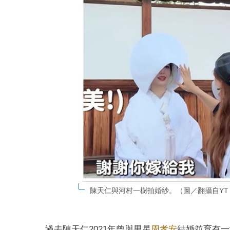
陳天仁與河村一樹拍婚紗。（圖／翻攝自YT
過去陳天仁2021年曾與男星
周孝安
結婚並育有一