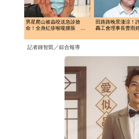
男星爬山被蟲咬送急診搶
田路路晚景淒涼！
命！全身紅疹喉嚨腫脹 說
轟工會理事長曹雨
話都十分困難
了：別只包紅包慰
記者鍾智凱／綜合報導