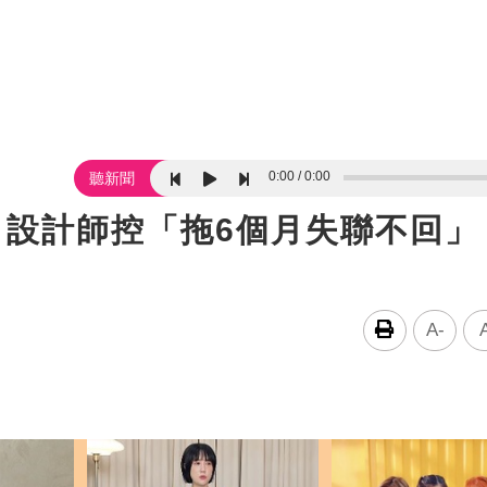
0:00
0:00
聽新聞
還！設計師控「拖6個月失聯不回」
A-