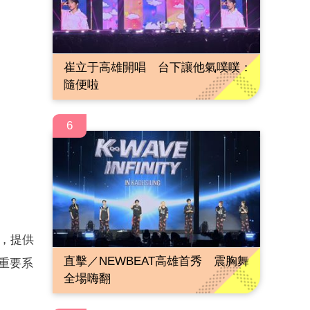
崔立于高雄開唱 台下讓他氣噗噗：
隨便啦
6
，提供
直擊／NEWBEAT高雄首秀 震胸舞
重要系
全場嗨翻