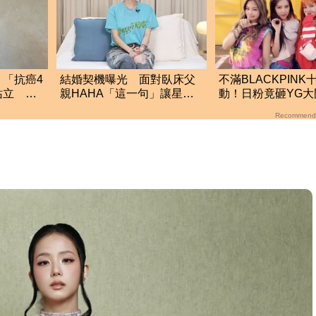
「抗癌4
結婚契機曝光 面對臥床父
不滿BLACKPINK
站立 淚
親HAHA「這一句」讓星認
動！日粉竟砸YG
定他
愛犬一同被捕
Recommend