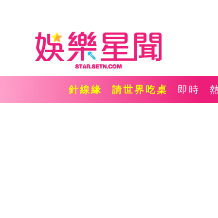
針線緣
請世界吃桌
即時