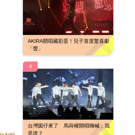
AKIRA開唱藏彩蛋！兒子首度驚喜獻
「聲」
4
台灣囡仔來了 馬蒔權開唱嗨喊：我
是誰？