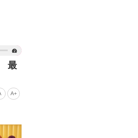
 最
A
A+