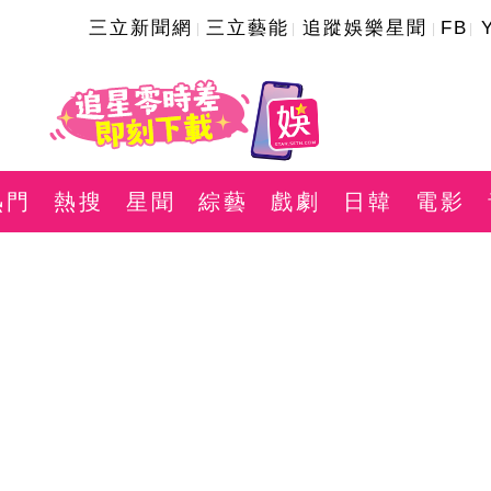
三立新聞網
三立藝能
追蹤娛樂星聞
FB
熱門
熱搜
星聞
綜藝
戲劇
日韓
電影