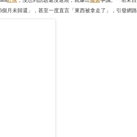
la
紅毯
，沒想到話題還沒退燒，就爆出
服裝
爭議。一名來自
6個月未歸還」，甚至一度直言「東西被拿走了」，引發網