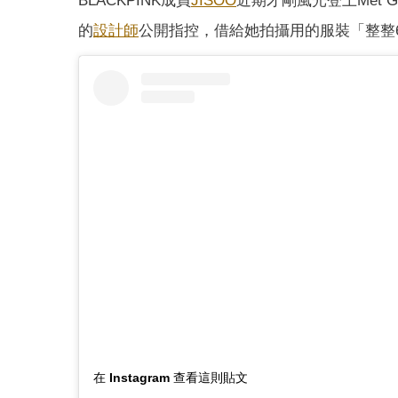
BLACKPINK成員
JISOO
近期才剛風光登上Met Ga
的
設計師
公開指控，借給她拍攝用的服裝「整整
在 Instagram 查看這則貼文