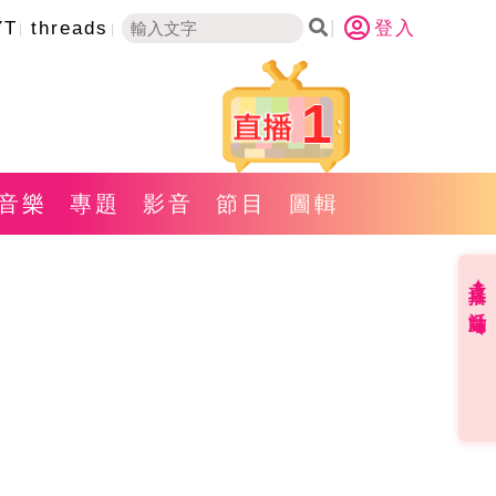
YT
threads
登入
1
音樂
專題
影音
節目
圖輯
直播✦活動