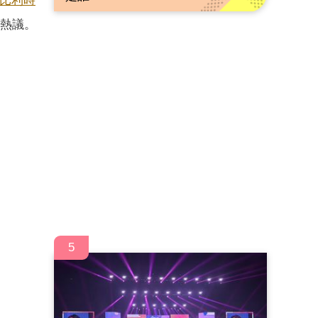
比利時
路熱議。
5