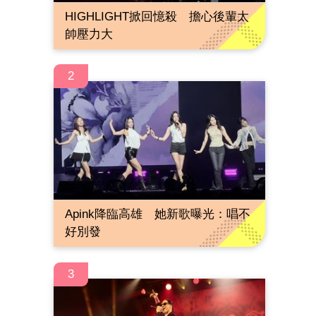
HIGHLIGHT掀回憶殺 擔心後輩太
帥壓力大
2
Apink降臨高雄 她新歌曝光：唱不
好別發
3