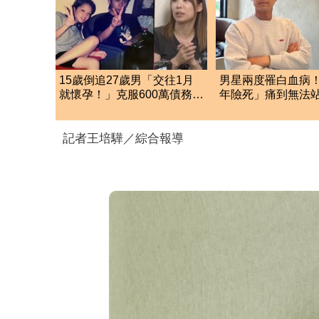
15歲倒追27歲男「交往1月
男星兩度罹白血病！
就懷孕！」克服600萬債務
年險死」痛到無法
36歲美魔女當阿嬤了
喊：老天要我放棄
記者王培驊／綜合報導