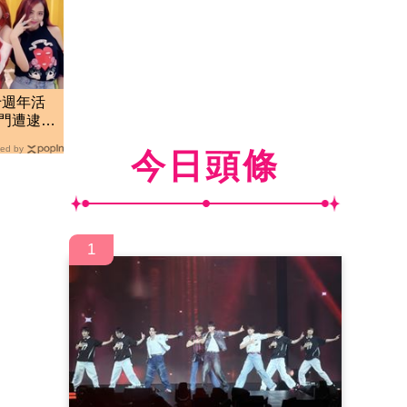
十週年活
大門遭逮
ed by
今日頭條
1