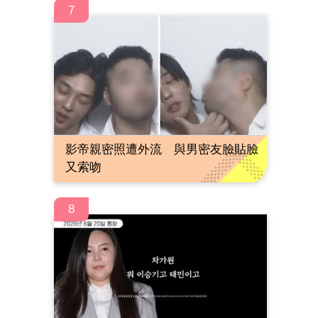
7
影帝親密照遭外流 與男密友臉貼臉
又索吻
8