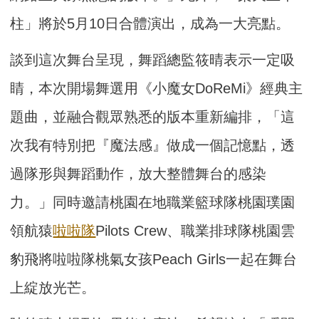
柱」將於5月10日合體演出，成為一大亮點。
談到這次舞台呈現，舞蹈總監筱晴表示一定吸
睛，本次開場舞選用《小魔女DoReMi》經典主
題曲，並融合觀眾熟悉的版本重新編排，「這
次我有特別把『魔法感』做成一個記憶點，透
過隊形與舞蹈動作，放大整體舞台的感染
力。」同時邀請桃園在地職業籃球隊桃園璞園
領航猿
啦啦隊
Pilots Crew、職業排球隊桃園雲
豹飛將啦啦隊桃氣女孩Peach Girls一起在舞台
上綻放光芒。