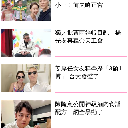
小三！前夫嗆正宮
獨／批曹雨婷帳目亂 楊
光友再轟余天工會
姜厚任女友稱學歷「3碩1
博」 台大發聲了
陳隨意公開神級滷肉食譜
配方 網全暴動了