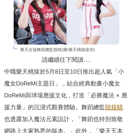
樂天女孩舞蹈總監筱晴(圖/樂天桃猿提供)
請繼續往下閱讀….
中職樂天桃猿於5月8日至10日推出超人氣「小
魔女DoReMi主題日」，結合經典動畫小魔女
DoReMi與球場應援文化，打造「必勝魔法 × 應
援力量」的沉浸式觀賽體驗。舞蹈總監
陸筱晴
也透露加入魔法元素設計，「舞蹈也特別致敬
網路上大家熟悉的版本。」此外，「樂天五本