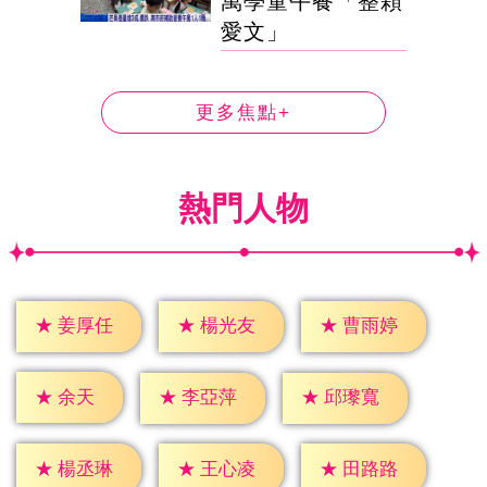
萬學童午餐「整顆
愛文」
更多焦點+
熱門人物
★
姜厚任
★
楊光友
★
曹雨婷
★
余天
★
李亞萍
★
邱瓈寬
★
楊丞琳
★
王心凌
★
田路路