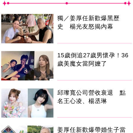
獨／姜厚任新歡爆黑歷
史 楊光友怒揭內幕
15歲倒追27歲男懷孕！36
歲美魔女當阿嬤了
邱瓈寬公司營收衰退 點
名王心凌、楊丞琳
姜厚任新歡爆帶婚生子當