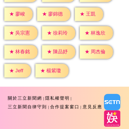
★
廖峻
★
王凱
★
廖錦德
★
吳宗憲
★
徐莉玲
★
林逸欣
★
林春銘
★
陳品妤
★
周杰倫
★
Jeff
★
楊紫瓊
關於三立新聞網
隱私權聲明
三立新聞自律守則
合作提案窗口
意見反應