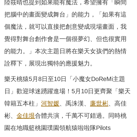
陸筱晴也提到如果能有魔法，希望擁有「瞬間
把腦中的畫面變成舞台」的能力，「如果有這
個魔法，就可以直接把創意變成現場畫面，我
覺得對舞台創作會是一個很夢幻、但也很實用
的能力。」本次主題日將在樂天女孩們的熱情
詮釋下，展現出獨特的應援魅力。
樂天桃猿5月8日至10日「小魔女DoReMi主題
日」歡迎球迷踴躍進場！5月10日更齊聚「樂天
韓籍五本柱」
河智媛
、禹洙漢、
廉世彬
、高佳
彬、
金佳垠
合體共演，千萬不可錯過。同時桃
園在地職籃桃園璞園領航猿啦啦隊Pilots