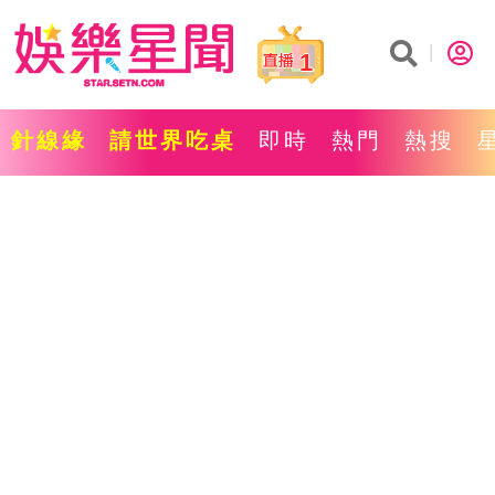
1
針線緣
請世界吃桌
即時
熱門
熱搜