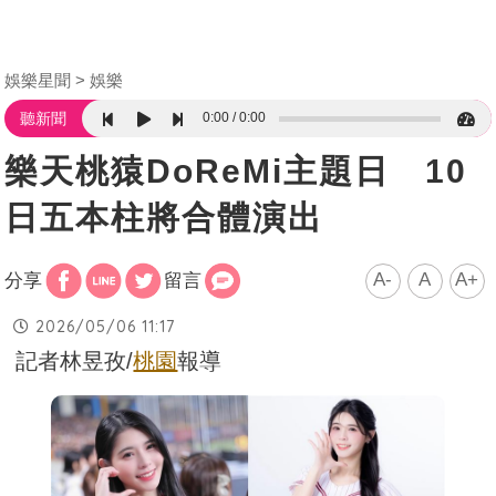
娛樂星聞
娛樂
0:00
0:00
聽新聞
樂天桃猿DoReMi主題日 10
日五本柱將合體演出
A-
A
A+
分享
留言
2026/05/06 11:17
記者林昱孜/
桃園
報導