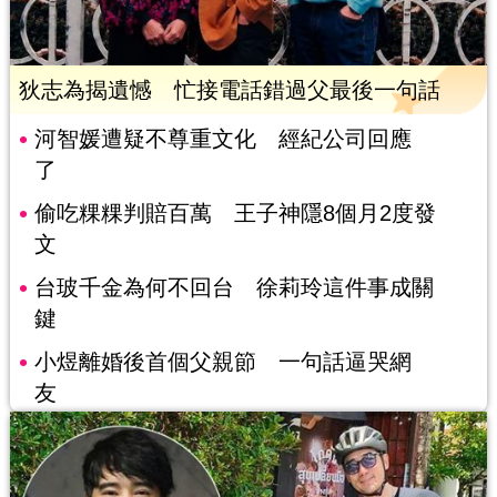
狄志為揭遺憾 忙接電話錯過父最後一句話
河智媛遭疑不尊重文化 經紀公司回應
了
偷吃粿粿判賠百萬 王子神隱8個月2度發
文
台玻千金為何不回台 徐莉玲這件事成關
鍵
小煜離婚後首個父親節 一句話逼哭網
友