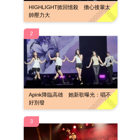
HIGHLIGHT掀回憶殺 擔心後輩太
帥壓力大
2
Apink降臨高雄 她新歌曝光：唱不
好別發
3