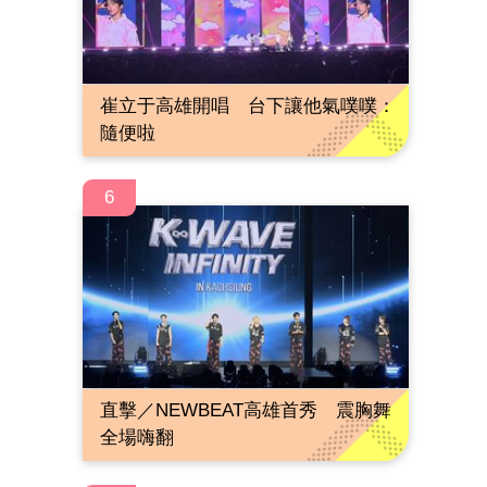
崔立于高雄開唱 台下讓他氣噗噗：
隨便啦
6
直擊／NEWBEAT高雄首秀 震胸舞
全場嗨翻