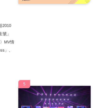
010
生號」
步〉MV情
ss」、
5