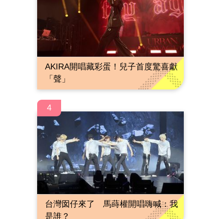
AKIRA開唱藏彩蛋！兒子首度驚喜獻
「聲」
4
台灣囡仔來了 馬蒔權開唱嗨喊：我
是誰？