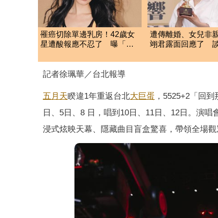
罹癌切除單邊乳房！42歲女
遭傳離婚、女兒非
星遭酸報應不忍了 曝「煎
翊君露面回應了 
熬內幕」放閃新歡
是否驗DNA」反應
記者徐珮華／台北報導
五月天
睽違1年重返台北
大巨蛋
，5525+2「回
日、5日、8 日，唱到10日、11日、12日。演
浸式炫映天幕、隱藏曲目盲盒驚喜，帶領全場觀