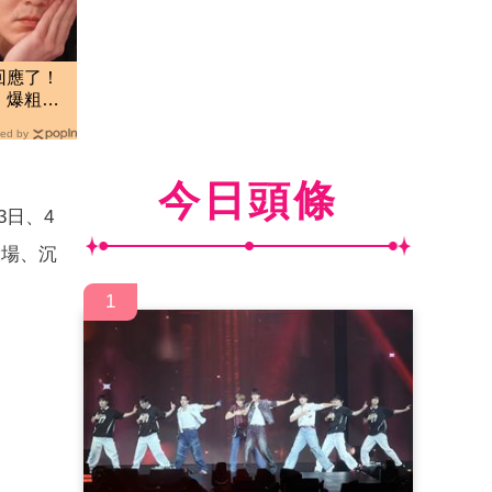
回應了！
 爆粗口
ed by
今日頭條
3日、4
環場、沉
1