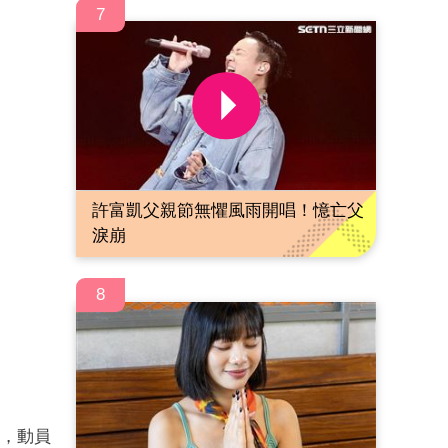
7
許富凱父親節無懼風雨開唱！憶亡父
淚崩
8
場，動員