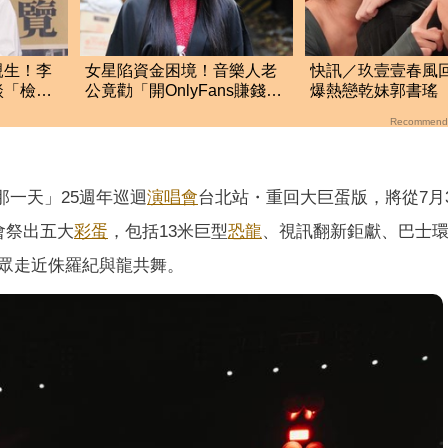
親生！李
女星陷資金困境！音樂人老
快訊／玖壹壹春風
談「檢場
公竟勸「開OnlyFans賺錢」
爆熱戀乾妹郭書瑤
曝
她理智線秒斷裂
18字首發聲
Recommend
到那一天」25週年巡迴
演唱會
台北站・重回大巨蛋版，將從7月
唱會祭出五大
彩蛋
，包括13米巨型
恐龍
、視訊翻新鉅獻、巴士
眾走近侏羅紀與龍共舞。