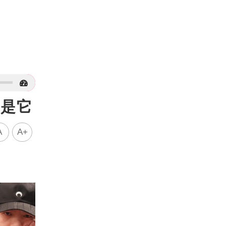
奇是它
A
A+