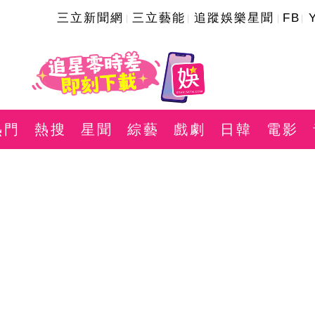
三立新聞網
三立藝能
追蹤娛樂星聞
FB
熱門
熱搜
星聞
綜藝
戲劇
日韓
電影