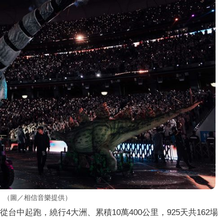
。（圖／相信音樂提供）
從台中起跑，繞行4大洲、累積10萬400公里，925天共162