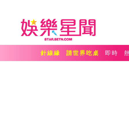
針線緣
請世界吃桌
即時