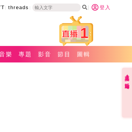
YT
threads
登入
1
音樂
專題
影音
節目
圖輯
直播✦活動