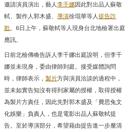
邀請演員演出，藝人
李千娜
因此對出品人蘇敬
軾、製作人郭木盛、
導演
徐琨華等人
提告
詐
欺
。6日上午，蘇敬軾等人現身台北地檢署出庭
應訊。
日前北檢傳喚告訴人李千娜出庭說明，但李千
娜並未現身，委由律師到庭。接受媒體詢問
時，律師表示，
製片
方與演員洽談的過程中，
並未如實告知沒有得到家屬的授權，取得授權
為製片方責任，因此先對郭木盛及「費思兔文
化娛樂」負責人，也是電影出品人蘇敬軾提
告。至於導演部分，希望藉由提告進一步釐清