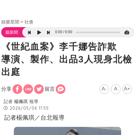
娛樂星聞
社會
0:00
0:00
聽新聞
《世紀血案》李千娜告詐欺
導演、製作、出品3人現身北檢
出庭
A-
A
A+
分享
留言
記者
楊佩琪
報導
2026/05/06 11:55
記者楊佩琪／台北報導