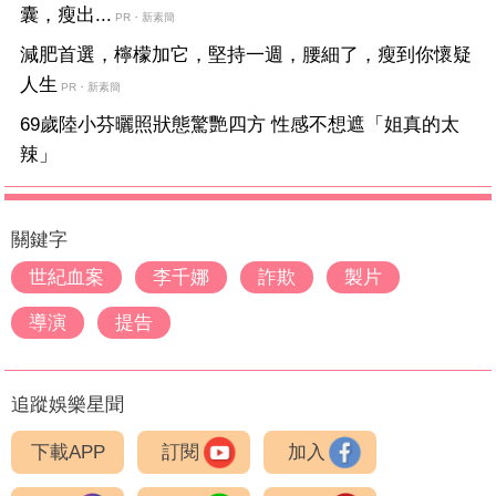
囊，瘦出...
PR・新素簡
減肥首選，檸檬加它，堅持一週，腰細了，瘦到你懷疑
人生
PR・新素簡
69歲陸小芬曬照狀態驚艷四方 性感不想遮「姐真的太
辣」
關鍵字
世紀血案
李千娜
詐欺
製片
導演
提告
追蹤娛樂星聞
下載APP
訂閱
加入