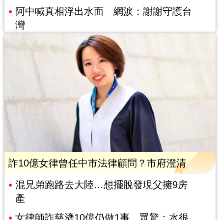
阿中喊真相浮出水面 網淚：謝謝守護台
灣
詐10億女律曾任中市法律顧問？市府澄清
混兄弟跑路去大陸…想擺脫發現父擁9房
產
女律師詐慈濟10億仍做1事 眾驚：水很