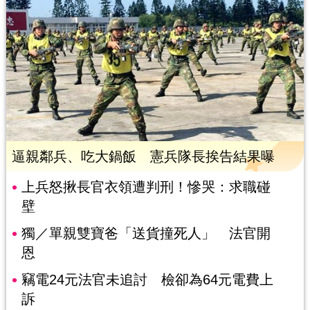
逼親鄰兵、吃大鍋飯 憲兵隊長挨告結果曝
上兵怒揪長官衣領遭判刑！慘哭：求職碰
壁
獨／單親雙寶爸「送貨撞死人」 法官開
恩
竊電24元法官未追討 檢卻為64元電費上
訴