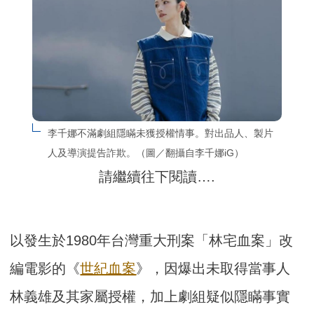
李千娜不滿劇組隱瞞未獲授權情事。對出品人、製片
人及導演提告詐欺。（圖／翻攝自李千娜iG）
請繼續往下閱讀….
以發生於1980年台灣重大刑案「林宅血案」改
編電影的《
世紀血案
》，因爆出未取得當事人
林義雄及其家屬授權，加上劇組疑似隱瞞事實