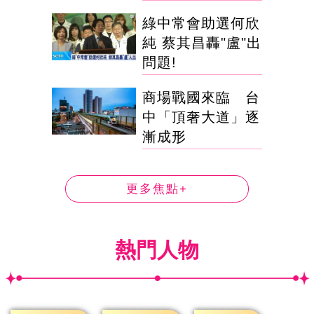
綠中常會助選何欣
純 蔡其昌轟"盧"出
問題!
商場戰國來臨 台
中「頂奢大道」逐
漸成形
更多焦點+
熱門人物