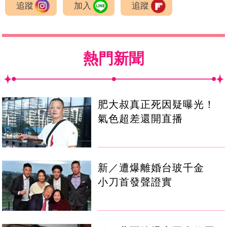
追蹤
加入
追蹤
熱門新聞
肥大叔真正死因疑曝光！
氣色超差還開直播
新／遭爆離婚台玻千金
小刀首發聲證實