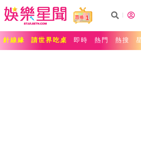
1
針線緣
請世界吃桌
即時
熱門
熱搜