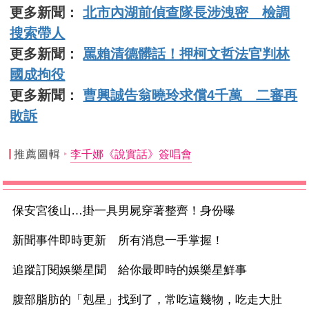
更多新聞：
北市內湖前偵查隊長涉洩密 檢調
搜索帶人
更多新聞：
罵賴清德髒話！押柯文哲法官判林
國成拘役
更多新聞：
曹興誠告翁曉玲求償4千萬 二審再
敗訴
推薦圖輯
李千娜《說實話》簽唱會
保安宮後山…掛一具男屍穿著整齊！身份曝
新聞事件即時更新 所有消息一手掌握！
追蹤訂閱娛樂星聞 給你最即時的娛樂星鮮事
腹部脂肪的「剋星」找到了，常吃這幾物，吃走大肚