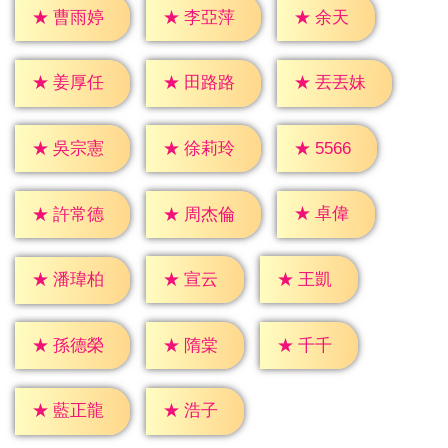
★
余天
★
曹雨婷
★
李亞萍
★
姜厚任
★
田路路
★
丟丟妹
★
5566
★
吳宗憲
★
徐莉玲
★
卓偉
★
許常德
★
周杰倫
★
宣云
★
王凱
★
潘瑋柏
★
隋棠
★
千千
★
孫德榮
★
浩子
★
藍正龍