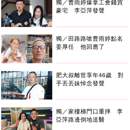
獨／曹雨婷爆拿工會錢買
豪宅 李亞萍發聲
獨／田路路嗆曹雨婷點名
姜厚任 他回應了
肥大叔離世享年46歲 對
手丟丟妹悼念發聲
獨／家樓梯門口重摔 李
亞萍路邊倒地送醫