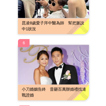
昆凌8歲愛子拜中醫為師 幫把脈說
中1狀況
6
小刀婚姻告終 昔砸百萬辦婚禮找連
戰證婚