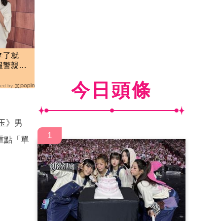
拿了就
報警親立
今日頭條
ed by
玉》男
1
重點「單