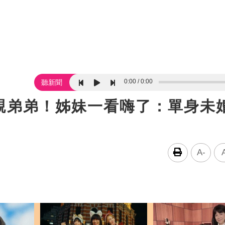
0:00
0:00
聽新聞
親弟弟！姊妹一看嗨了：單身未
A-