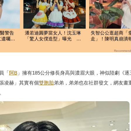
遭醫警告
潘若迪圓夢當女人！沈玉琳
失智公公逛超商「
立遺囑：
「驚人女僕造型」曝光 全
走」！陳明真崩潰
場一看都嚇傻
遺囑：生命無常
Recommend
員「
阿B
」擁有185公分修長身高與濃眉大眼，神似陸劇《逐
張凌赫」其實有個
雙胞胎
弟弟，弟弟也在社群發文，網友畫
。