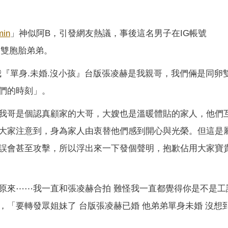
min
」神似阿B，引發網友熱議，事後這名男子在IG帳號
同卵雙胞胎弟弟。
下，我『單身.未婚.沒小孩』台版張凌赫是我親哥，我們倆是同卵
們的時刻」。
示，「我哥是個認真顧家的大哥，大嫂也是溫暖體貼的家人，他們
大家注意到，身為家人由衷替他們感到開心與光榮。但這是
誤會甚至攻擊，所以浮出來一下發個聲明，抱歉佔用大家寶
原來⋯⋯我一直和張凌赫合拍 難怪我一直都覺得你是不是工
「要轉發眾姐妹了 台版張凌赫已婚 他弟弟單身未婚 沒想