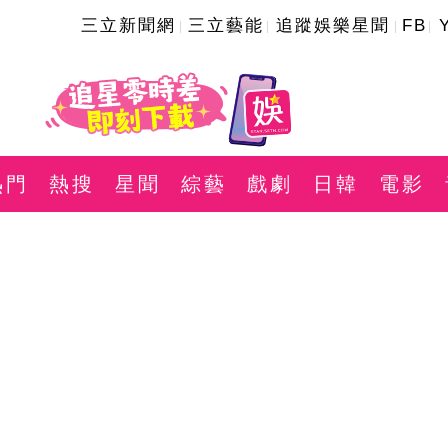
三立新聞網
三立藝能
追蹤娛樂星聞
FB
熱門
熱搜
星聞
綜藝
戲劇
日韓
電影