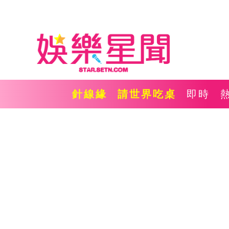
針線緣
請世界吃桌
即時