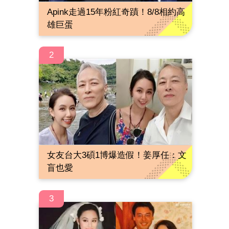
Apink走過15年粉紅奇蹟！8/8相約高
雄巨蛋
2
女友台大3碩1博爆造假！姜厚任：文
盲也愛
3