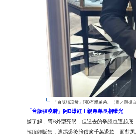
「台版張凌赫」阿B有親弟弟。（圖／翻攝自IG @
「台版張凌赫」阿B爆紅！親弟弟長相曝光
據了解，阿B外型亮眼，但過去的爭議也遭起底
韓服飾販售，遭踢爆後賠償逾千萬退款。面對黑