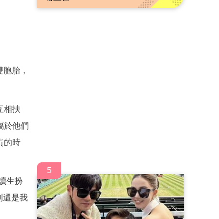
雙胞胎，
互相扶
屬於他們
貴的時
5
讀生扮
到還是我