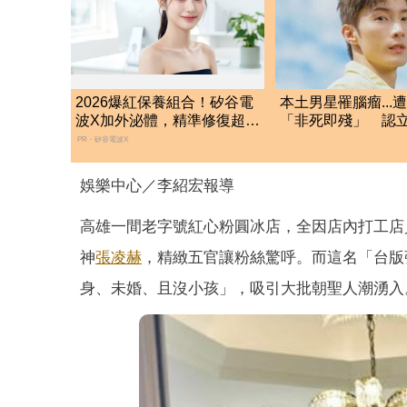
2026爆紅保養組合！矽谷電
本土男星罹腦瘤...
波X加外泌體，精準修復超有
「非死即殘」 認
感
盡最後心力
PR・矽谷電波X
娛樂中心／李紹宏報導
高雄一間老字號紅心粉圓冰店，全因店內打工店
神
張凌赫
，精緻五官讓粉絲驚呼。而這名「台版
身、未婚、且沒小孩」，吸引大批朝聖人潮湧入