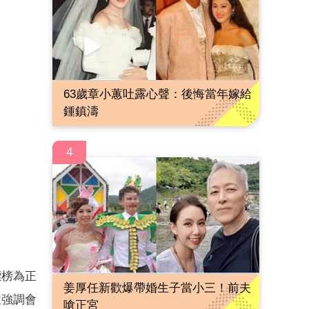
63歲章小蕙吐露心聲：後悔當年嫁給
鍾鎮濤
4
標榜為正
姜厚任新歡爆帶婚生子當小三！前夫
並強調會
嗆正宮