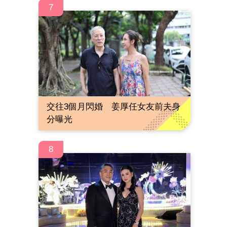
7
交往3個月閃婚 姜厚任女友前夫身
分曝光
8