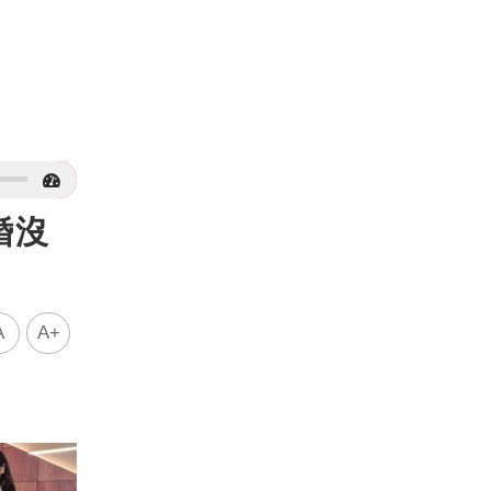
婚沒
A
A+