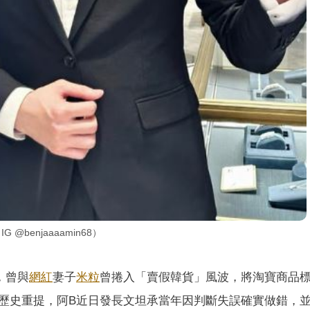
benjaaaamin68）
，曾與
網紅
妻子
米粒
曾捲入「賣假韓貨」風波，將淘寶商品
歷史重提，阿B近日發長文坦承當年因判斷失誤確實做錯，