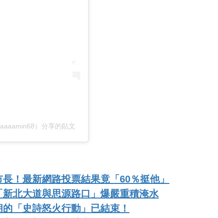
aaaamin68）分享的貼文
長！最新網路投票結果竟「60％挺他」
「新北大道與思源路口」爆嚴重積淹水
朗的「史詩怒火行動」已結束！