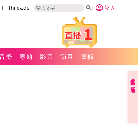
YT
threads
登入
1
音樂
專題
影音
節目
圖輯
直播✦活動