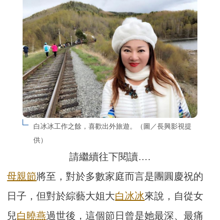
白冰冰工作之餘，喜歡出外旅遊。（圖／長興影視提
供）
請繼續往下閱讀….
母親節
將至，對於多數家庭而言是團圓慶祝的
日子，但對於綜藝大姐大
白冰冰
來說，自從女
兒
白曉燕
過世後，這個節日曾是她最深、最痛