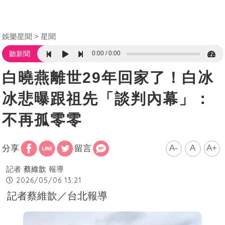
娛樂星聞
星聞
0:00
0:00
聽新聞
白曉燕離世29年回家了！白冰
冰悲曝跟祖先「談判內幕」：
不再孤零零
A-
A
A+
分享
留言
記者
蔡維歆
報導
2026/05/06 13:21
記者蔡維歆／台北報導