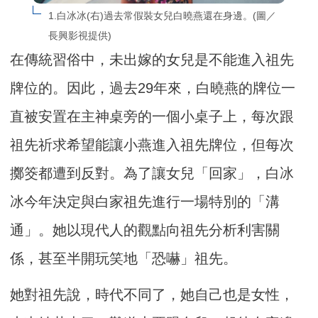
1.白冰冰(右)過去常假裝女兒白曉燕還在身邊。(圖／
長興影視提供)
在傳統習俗中，未出嫁的女兒是不能進入祖先
牌位的。因此，過去29年來，白曉燕的牌位一
直被安置在主神桌旁的一個小桌子上，每次跟
祖先祈求希望能讓小燕進入祖先牌位，但每次
擲筊都遭到反對。為了讓女兒「回家」，白冰
冰今年決定與白家祖先進行一場特別的「溝
通」。她以現代人的觀點向祖先分析利害關
係，甚至半開玩笑地「恐嚇」祖先。
她對祖先說，時代不同了，她自己也是女性，