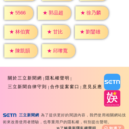
★
5566
★
郭品超
★
徐乃麟
★
甘比
★
林伯實
★
劉鑾雄
★
陳凱韻
★
邱瓈寬
關於三立新聞網
隱私權聲明
三立新聞自律守則
合作提案窗口
意見反應
三立新聞網
為了提供更好的閱讀內容，我們使用相關網站技
Copyright ©2026 Sanlih E-Television All Rights
術來改善使用者體驗，也尊重用戶的隱私權，特別提出聲明。
Reserved 版權所有 盜用必究 台北市內湖區舊宗路一段159
了解最新隱私權聲明
知道了