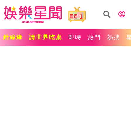
1
針線緣
請世界吃桌
即時
熱門
熱搜