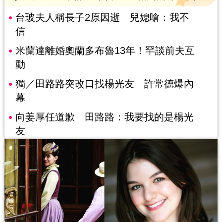
台玻夫人稱長子2原因逝 兒媳嗆：我不
信
米蘭達離婚奧蘭多布魯13年！罕談前夫互
動
獨／田路路突改口找楊光友 許常德爆內
幕
向姜厚任道歉 田路路：我要找的是楊光
友