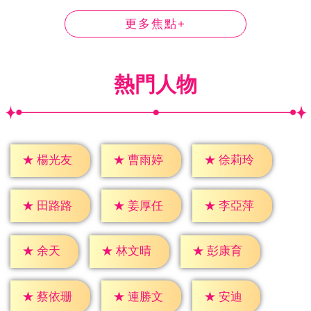
更多焦點+
熱門人物
★
楊光友
★
曹雨婷
★
徐莉玲
★
田路路
★
姜厚任
★
李亞萍
★
余天
★
林文晴
★
彭康育
★
安迪
★
蔡依珊
★
連勝文