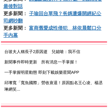
最後對話
更多新聞：
子瑜回台單飛？爸媽遭爆開經紀公
司網吵翻
更多新聞：
富商舊愛成性侵犯 林依晨鬆口分
手內幕
台玻夫人稱長子2原因逝 兒媳嗆：我不信
新聞事件即時更新 所有消息一手掌握！
一手掌握明星動態 即刻下載娛樂星聞APP
邱瓈寬「寬魚國際」營收衰退！原因點名王心凌、楊丞
琳網笑...