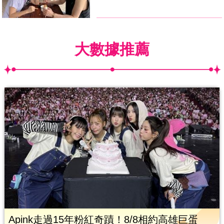
大數據推薦
Apink走過15年粉紅奇蹟！8/8相約高雄巨蛋