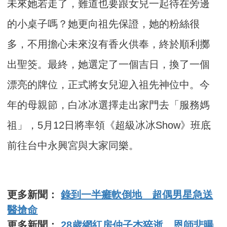
未來她若走了，難道也要跟女兒一起待在旁邊
的小桌子嗎？她更向祖先保證，她的粉絲很
多，不用擔心未來沒有香火供奉，終於順利擲
出聖筊。最終，她選定了一個吉日，換了一個
漂亮的牌位，正式將女兒迎入祖先神位中。今
年的母親節，白冰冰選擇走出家門去「服務媽
祖」，5月12日將率領《超級冰冰Show》班底
前往台中永興宮與大家同樂。
更多新聞：
錄到一半癱軟倒地 超偶男星急送
醫搶命
更多新聞：
28歲網紅房仲子杰猝逝 恩師悲曝