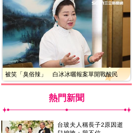
被笑「臭俗辣」 白冰冰曬報案單開戰酸民
熱門新聞
台玻夫人稱長子2原因逝
兒媳嗆：我不信