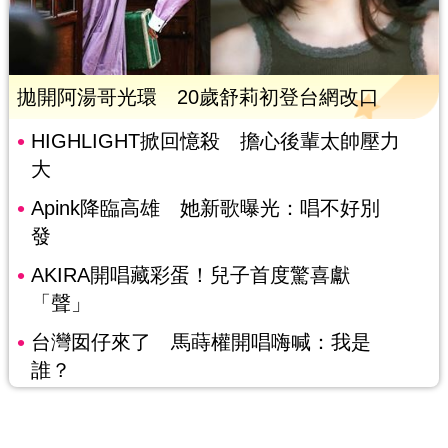
拋開阿湯哥光環 20歲舒莉初登台網改口
HIGHLIGHT掀回憶殺 擔心後輩太帥壓力
大
Apink降臨高雄 她新歌曝光：唱不好別
發
AKIRA開唱藏彩蛋！兒子首度驚喜獻
「聲」
台灣囡仔來了 馬蒔權開唱嗨喊：我是
誰？