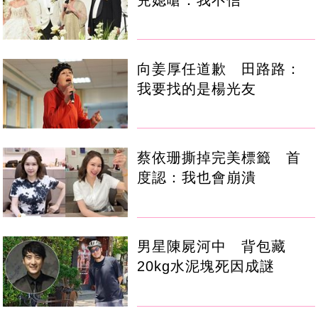
向姜厚任道歉 田路路：
我要找的是楊光友
蔡依珊撕掉完美標籤 首
度認：我也會崩潰
男星陳屍河中 背包藏
20kg水泥塊死因成謎