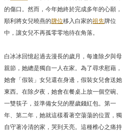
的傷口。然而，今年她終於完成多年的心願，
順利將女兒曉燕的
牌位
移入白家的
祖先
牌位
中，讓女兒不再孤零零地待在角落。
白冰冰回憶起過去漫長的歲月，每逢除夕與母
親節，她總是獨自一人在家。為了尋求慰藉，
她會「假裝」女兒還在身邊，假裝女兒會送她
東西。在除夕夜，她會在餐桌上放一個空碗、
一雙筷子，並準備女兒的壓歲錢紅包。第一
年、第二年，她就這樣看著空蕩蕩的位置，獨
自守著冷清的家，哭到天亮。這種椎心之痛持