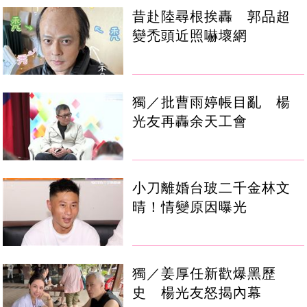
昔赴陸尋根挨轟 郭品超
變禿頭近照嚇壞網
獨／批曹雨婷帳目亂 楊
光友再轟余天工會
小刀離婚台玻二千金林文
晴！情變原因曝光
獨／姜厚任新歡爆黑歷
史 楊光友怒揭內幕