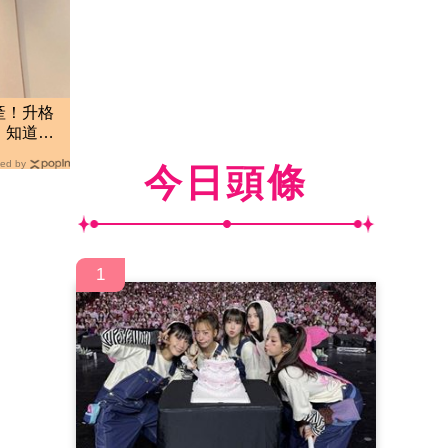
產！升格
：知道你
ed by
今日頭條
1