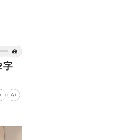
2字
A
A+