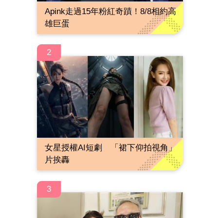
Apink走過15年粉紅奇蹟！8/8相約高
雄巨蛋
2
女星授權AI短劇 「裙下仰拍視角」
片挨轟
3