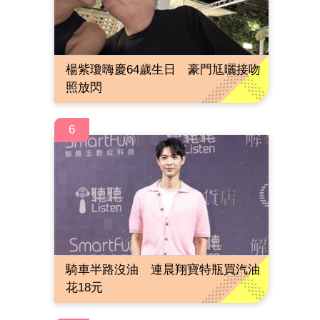
楊紫瓊嗨慶64歲生日 豪門尪曬接吻
照放閃
6
騎車半路沒油 連晨翔寶特瓶買汽油
花18元