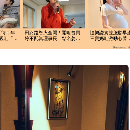
工待半年
田路路怒火全開！開嗆曹雨
愷樂證實雙胞胎早
親吐「留
婷不配當理事長 點名姜厚
三寶媽吐激動心聲
任快出面
們很努力
Recommend