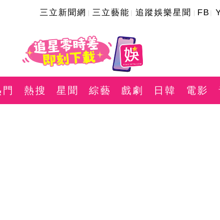
三立新聞網
三立藝能
追蹤娛樂星聞
FB
熱門
熱搜
星聞
綜藝
戲劇
日韓
電影