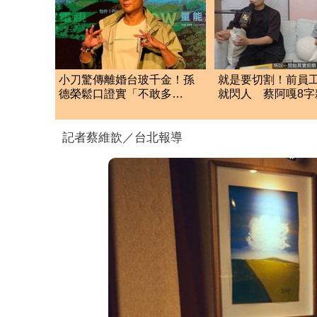
小刀驚傳離婚台玻千金！孫
就是要切割！前員
德榮鬆口證實「不敢多
就閃人 蔡阿嘎8字
問」：家族風波很大
人秘訣」
記者蔡維歆／台北報導