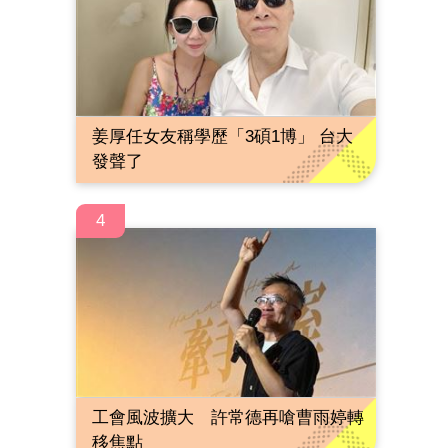
姜厚任女友稱學歷「3碩1博」 台大
發聲了
4
工會風波擴大 許常德再嗆曹雨婷轉
移焦點