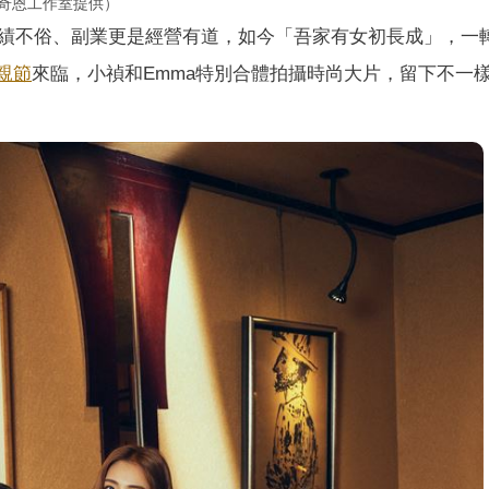
／奇恩工作室提供）
績不俗、副業更是經營有道，如今「吾家有女初長成」，一
親節
來臨，小禎和Emma特別合體拍攝時尚大片，留下不一