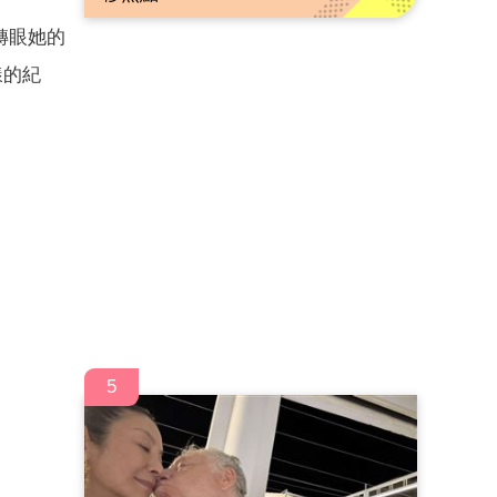
轉眼她的
樣的紀
5