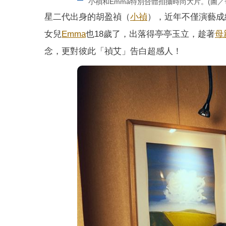
小禎和Emma特別合體拍攝時尚大片。(圖
星二代出身的胡盈禎（
小禎
），近年不僅演藝成
女兒
Emma
也18歲了，出落得亭亭玉立，趁著
母
念，更對彼此「禎艾」告白超感人！