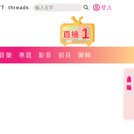
YT
threads
登入
1
音樂
專題
影音
節目
圖輯
直播✦活動