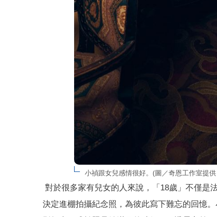
小禎跟女兒感情很好。(圖／奇恩工作室提供
對於很多家有兒女的人來說，「18歲」不僅是
決定進棚拍攝紀念照，為彼此寫下難忘的回憶。