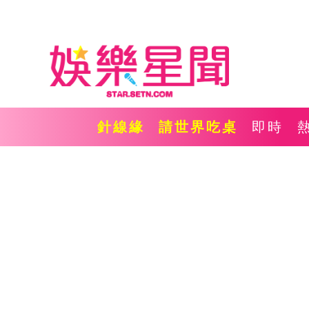
針線緣
請世界吃桌
即時