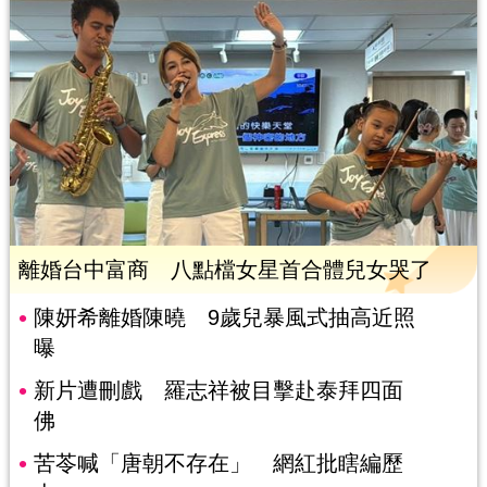
離婚台中富商 八點檔女星首合體兒女哭了
陳妍希離婚陳曉 9歲兒暴風式抽高近照
曝
新片遭刪戲 羅志祥被目擊赴泰拜四面
佛
苦苓喊「唐朝不存在」 網紅批瞎編歷