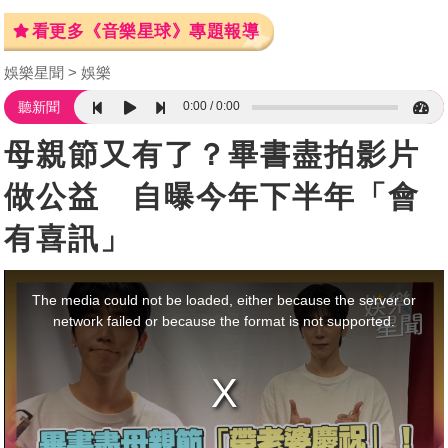
看更多《音樂星球》專題報導
娛樂星聞
娛樂
0:00
0:00
聽新聞
母親節又有了？畢書盡拍影片
做公益 自曝今年下半年「會
有喜訊」
This
is
a
The media could not be loaded, either because the server or
modal
window.
network failed or because the format is not supported.