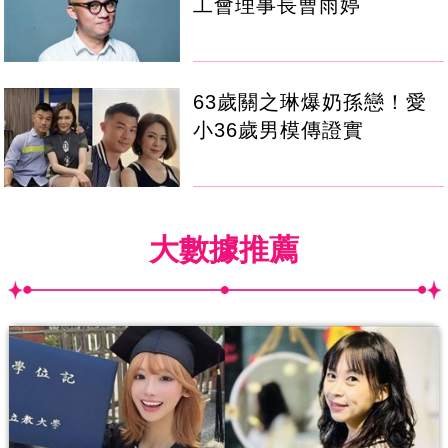
工會理事長曹雨婷
63歲關之琳爆奶孫戀！愛
小36歲男模傳證實
大數據推薦