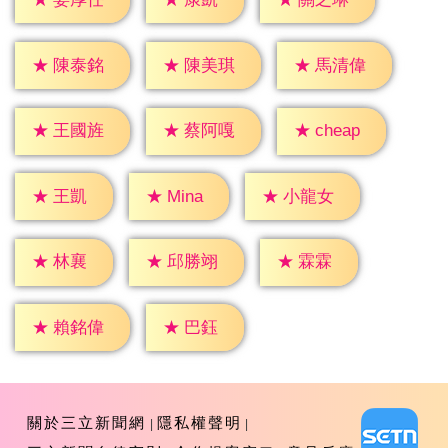
★
陳泰銘
★
陳美琪
★
馬清偉
★
cheap
★
王國旌
★
蔡阿嘎
★
王凱
★
Mina
★
小龍女
★
林襄
★
霖霖
★
邱勝翊
★
巴鈺
★
賴銘偉
關於三立新聞網
隱私權聲明