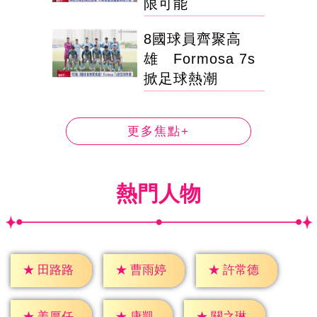
限可能
8國球員齊聚高
雄 Formosa 7s
掀足球熱潮
更多焦點+
熱門人物
★
田路路
★
曹雨婷
★
許常德
★
康凱
★
姜厚任
★
關之琳