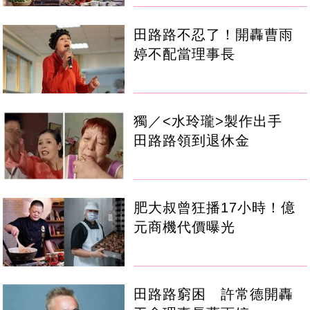
田路路不忍了！開轟曹雨
婷不配當理事長
獨／<水玲瓏>製作出手
田路路領到退休金
肥大叔曾狂播17小時！億
元商機代價曝光
田路路窮困 許常德開轟