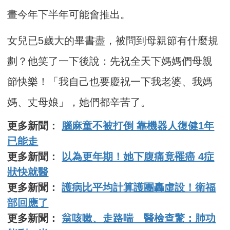
畫今年下半年可能會推出。
女兒已5歲大的畢書盡，被問到母親節有什麼規
劃？他笑了一下後說：先祝全天下媽媽們母親
節快樂！「我自己也要慶祝一下我老婆、我媽
媽、丈母娘」，她們都辛苦了。
更多新聞：
腦麻童不被打倒 靠機器人復健1年
已能走
更多新聞：
以為更年期！她下腹痛竟罹癌 4症
狀快就醫
更多新聞：
護病比平均計算護團轟虛設！衛福
部回應了
更多新聞：
翁咳嗽、走路喘 醫檢查驚：肺功