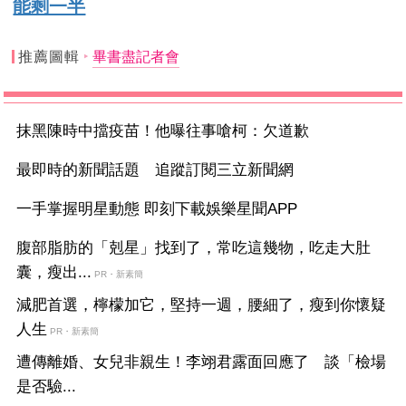
能剩一半
推薦圖輯
畢書盡記者會
抹黑陳時中擋疫苗！他曝往事嗆柯：欠道歉
最即時的新聞話題 追蹤訂閱三立新聞網
一手掌握明星動態 即刻下載娛樂星聞APP
腹部脂肪的「剋星」找到了，常吃這幾物，吃走大肚
囊，瘦出...
PR・新素簡
減肥首選，檸檬加它，堅持一週，腰細了，瘦到你懷疑
人生
PR・新素簡
遭傳離婚、女兒非親生！李翊君露面回應了 談「檢場
是否驗...