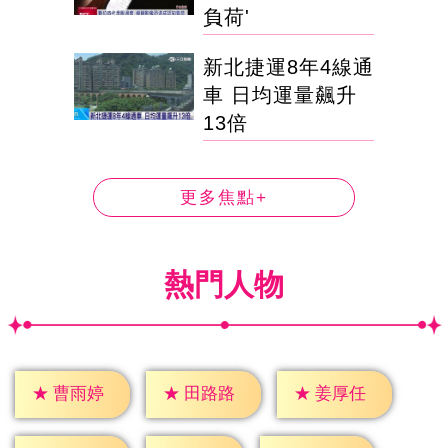
負荷'
新北捷運8年4線通
車 日均運量飆升
13倍
更多焦點+
熱門人物
★
曹雨婷
★
田路路
★
姜厚任