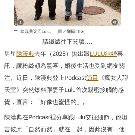
陳漢典娶回Lulu。（圖／翻攝自IG）
請繼續往下閱讀….
男星
陳漢典
去年（2025）拋出跟
LULU
結婚
喜
訊，讓粉絲頗為驚喜，婚後生活也受到網友關
注。近日，陳漢典登上Podcast
節目
《瘋女人聊
天室》突然爆料跟妻子Lulu首次親密接觸的感
覺，直言：「好像也蠻怪的」。
陳漢典在Podcast裡分享跟Lulu交往細節，他坦
言彼此「自然而然」就在一起，因此沒有一個