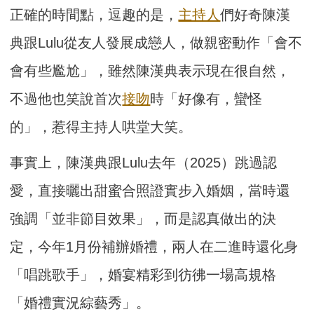
正確的時間點，逗趣的是，
主持人
們好奇陳漢
典跟Lulu從友人發展成戀人，做親密動作「會不
會有些尷尬」，雖然陳漢典表示現在很自然，
不過他也笑說首次
接吻
時「好像有，蠻怪
的」，惹得主持人哄堂大笑。
事實上，陳漢典跟Lulu去年（2025）跳過認
愛，直接曬出甜蜜合照證實步入婚姻，當時還
強調「並非節目效果」，而是認真做出的決
定，今年1月份補辦婚禮，兩人在二進時還化身
「唱跳歌手」，婚宴精彩到彷彿一場高規格
「婚禮實況綜藝秀」。