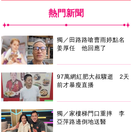
熱門新聞
獨／田路路嗆曹雨婷點名
姜厚任 他回應了
97萬網紅肥大叔驟逝 2天
前才暴瘦直播
獨／家樓梯門口重摔 李
亞萍路邊倒地送醫