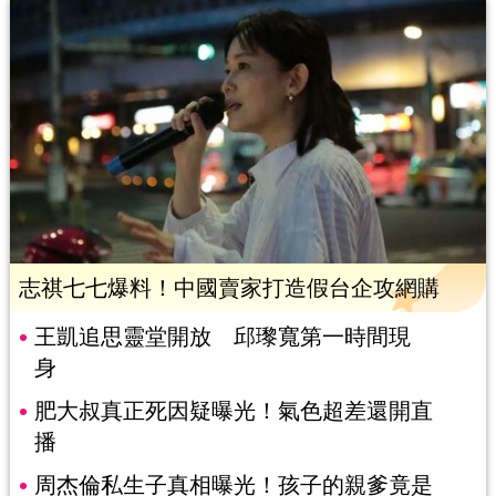
志祺七七爆料！中國賣家打造假台企攻網購
王凱追思靈堂開放 邱瓈寬第一時間現
身
肥大叔真正死因疑曝光！氣色超差還開直
播
周杰倫私生子真相曝光！孩子的親爹竟是