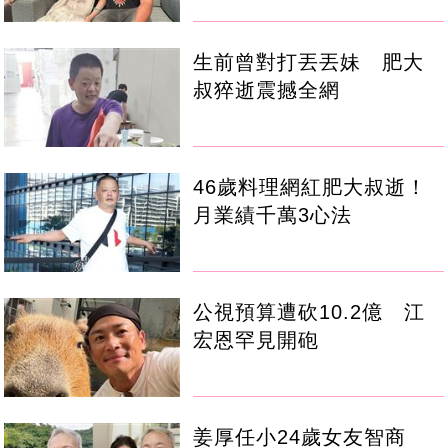
生前曾對打丟丟妹 肥大
叔猝逝震撼全網
46歲料理網紅肥大叔逝！
月業績千萬3心法
公視預算遭砍10.2億 江
宏恩罕見開砲
姜厚任小24歲女友智商