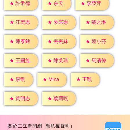
★
余天
★
許常德
★
李亞萍
★
江宏恩
★
吳宗憲
★
關之琳
★
陳泰銘
★
丟丟妹
★
陸小芬
★
王國旌
★
陳美琪
★
馬清偉
★
康凱
★
王凱
★
Mina
★
黃明志
★
蔡阿嘎
關於三立新聞網
隱私權聲明