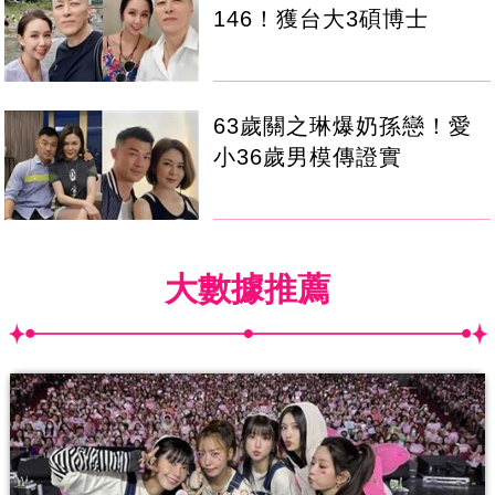
146！獲台大3碩博士
63歲關之琳爆奶孫戀！愛
小36歲男模傳證實
大數據推薦