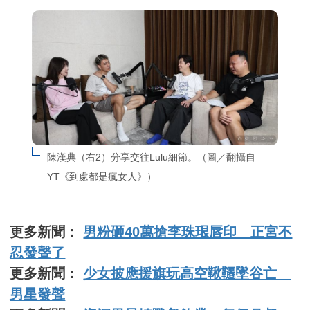
陳漢典（右2）分享交往Lulu細節。（圖／翻攝自
YT《到處都是瘋女人》）
更多新聞：
男粉砸40萬搶李珠珢唇印 正宮不
忍發聲了
更多新聞：
少女披應援旗玩高空鞦韆墜谷亡
男星發聲