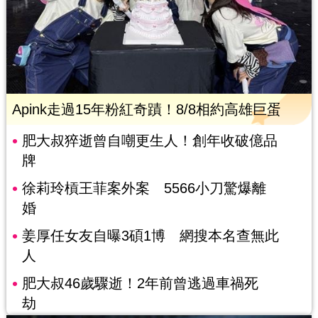
Apink走過15年粉紅奇蹟！8/8相約高雄巨蛋
肥大叔猝逝曾自嘲更生人！創年收破億品
牌
徐莉玲槓王菲案外案 5566小刀驚爆離
婚
姜厚任女友自曝3碩1博 網搜本名查無此
人
肥大叔46歲驟逝！2年前曾逃過車禍死
劫