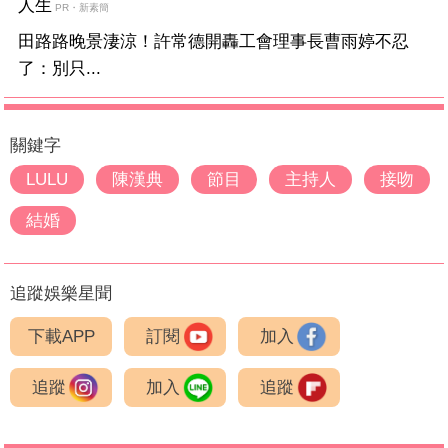
人生
PR・新素簡
田路路晚景淒涼！許常德開轟工會理事長曹雨婷不忍
了：別只...
關鍵字
LULU
陳漢典
節目
主持人
接吻
結婚
追蹤娛樂星聞
下載APP
訂閱
加入
追蹤
加入
追蹤