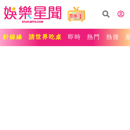
1
針線緣
請世界吃桌
即時
熱門
熱搜