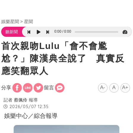
娛樂星聞
星聞
0:00
0:00
聽新聞
首次親吻Lulu「會不會尷
尬？」陳漢典全說了 真實反
應笑翻眾人
A-
A
A+
分享
留言
記者
蔡佩伶
報導
2026/05/07 12:35
娛樂中心／綜合報導