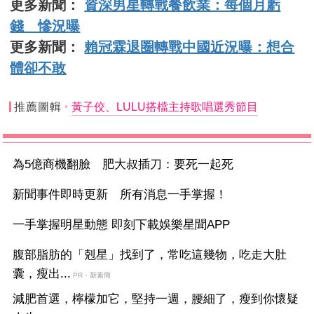
更多新聞：
資深男星轉戰餐飲業：每個月虧
錢 慘況曝
更多新聞：
賴冠霖退圈轉戰中國近況曝：想合
體卻不敢
推薦圖輯
黃子佼、LULU搭檔主持歌唱選秀節目
為5億商機翻臉 肥大叔插刀：要死一起死
新聞事件即時更新 所有消息一手掌握！
一手掌握明星動態 即刻下載娛樂星聞APP
腹部脂肪的「剋星」找到了，常吃這幾物，吃走大肚
囊，瘦出...
PR・新素簡
減肥首選，檸檬加它，堅持一週，腰細了，瘦到你懷疑