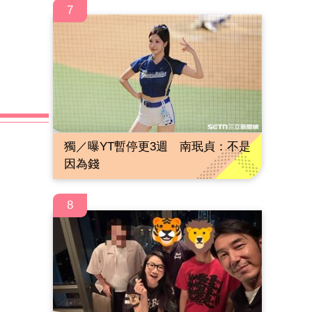
7
獨／曝YT暫停更3週 南珉貞：不是
因為錢
8