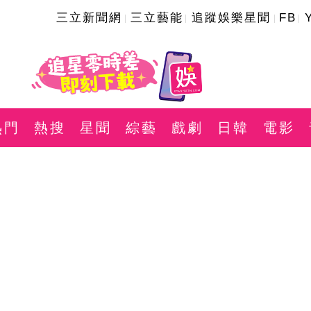
三立新聞網
三立藝能
追蹤娛樂星聞
FB
熱門
熱搜
星聞
綜藝
戲劇
日韓
電影