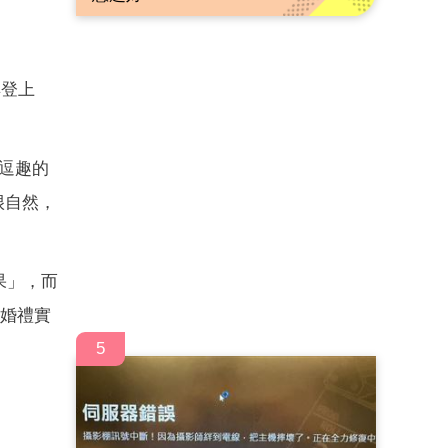
典登上
，逗趣的
很自然，
果」，而
「婚禮實
5