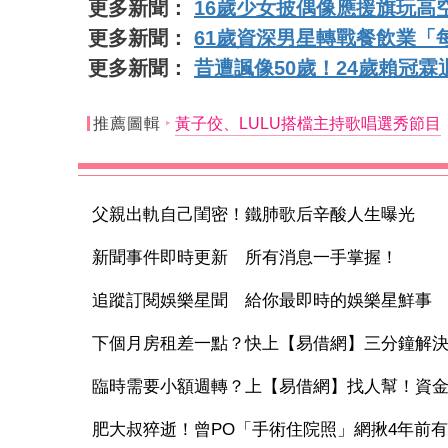
更多新聞：
16歲少女披偶像應援旗玩高
更多新聞：
61歲資深男星轉戰餐飲業「
更多新聞：
昔遭諷像50歲！24歲賴冠
推薦圖輯
黃子佼、LULU搭檔主持歌唱選秀節目
父親出軌自己閨密！鐵肺歌后辛酸人生曝光
新聞事件即時更新 所有消息一手掌握！
追蹤訂閱娛樂星聞 給你最即時的娛樂星鮮事
下個月房租差一點？快上【易借網】三分鐘解
臨時需要小額週轉？上【易借網】找人幫！資
肥大叔猝逝！曾PO「手術住院照」網揪4年前有異