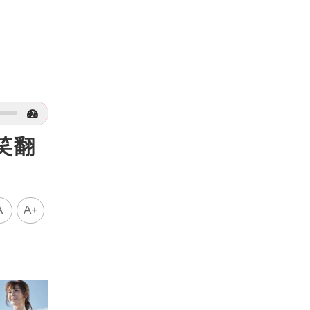
笑翻
A
A+