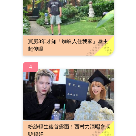
買房3年才知「蜘蛛人住我家」屋主
超傻眼
4
粉絲輕生後首露面！西村力演唱會狀
態超好