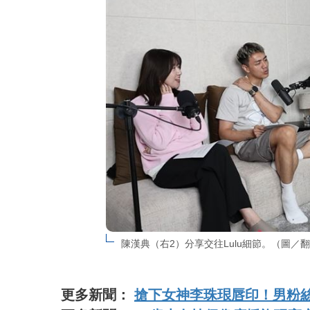
陳漢典（右2）分享交往Lulu細節。（圖／
更多新聞：
搶下女神李珠珢唇印！男粉絲豪