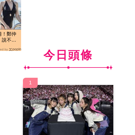
情！鄭仲
 說不難
ed by
今日頭條
1