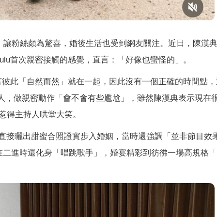
，讓粉絲頗為驚喜，婚後生活也受到網友關注。近日，陳漢
ulu首次親密接觸的感覺，直言：「好像也蠻怪的」。
，他坦言彼此「自然而然」就在一起，因此沒有一個正確的時間點
成戀人，做親密動作「會不會有些尷尬」，雖然陳漢典表示現在
惹得主持人哄堂大笑。
認愛，直接曬出甜蜜合照證實步入婚姻，當時還強調「並非節目效
在二進時還化身「唱跳歌手」，婚宴精彩到彷彿一場高規格