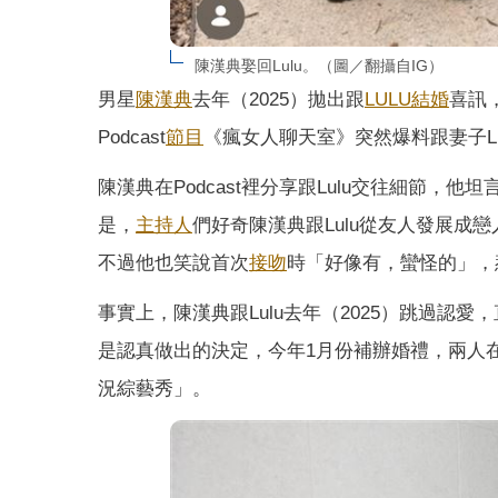
陳漢典娶回Lulu。（圖／翻攝自IG）
男星
陳漢典
去年（2025）拋出跟
LULU
結婚
喜訊
Podcast
節目
《瘋女人聊天室》突然爆料跟妻子L
陳漢典在Podcast裡分享跟Lulu交往細節
是，
主持人
們好奇陳漢典跟Lulu從友人發展
不過他也笑說首次
接吻
時「好像有，蠻怪的」，
事實上，陳漢典跟Lulu去年（2025）跳過
是認真做出的決定，今年1月份補辦婚禮，兩人
況綜藝秀」。