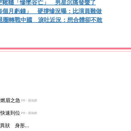
空鞦韆「慘墜谷亡」 男星沉痛發聲了
每個月虧錢」 硬撐慘況曝：比演員難做
霖退圈轉戰中國 淚吐近況：想合體卻不敢
決燃眉之急
PR・易借網
金快速到位
PR・易借網
狀 身形...