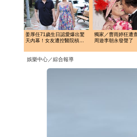
姜厚任71歲生日認愛爆出驚
獨家／曹雨婷狂遭
天內幕！女友遭控醫院槓正
周遊李朝永發聲了
宮女兒 場面超火爆
法曝光
娛樂中心／綜合報導