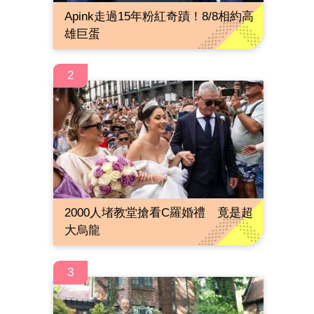
Apink走過15年粉紅奇蹟！8/8相約高
雄巨蛋
2
2000人堵教堂搶看C羅婚禮 竟是超
大烏龍
3