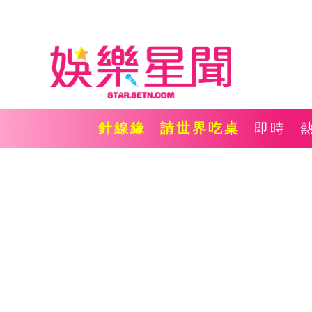
針線緣
請世界吃桌
即時