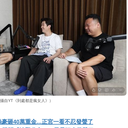
翻攝自YT《到處都是瘋女人》）
砸40萬重金...正宮一看不忍發聲了