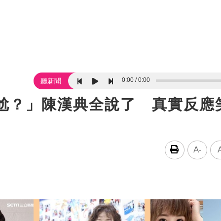
0:00
0:00
聽新聞
尷尬？」陳漢典全說了 真實反應
A-