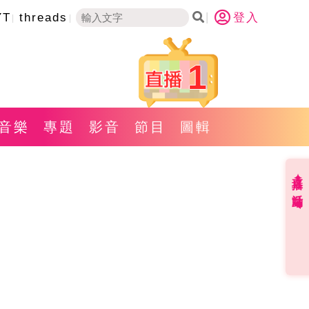
YT
threads
登入
1
音樂
專題
影音
節目
圖輯
直播✦活動