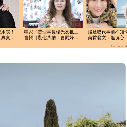
查水表！
獨家／昔理事長楊光友批工
爆遭取代事前不知
 真實看
會帳目亂七八糟！曹雨婷不
茵首發文：無愧心
忍了 9字洩心聲
過是騙人的
Recommend