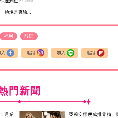
金快速到位
PR・易借網
檢場是否驗...
福利
酸民
加入
追蹤
加入
追蹤
熱門新聞
逝！月業
亞莉安娜瘦成排骨精 