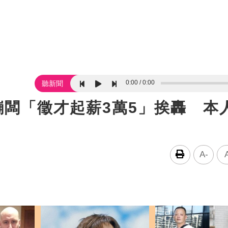
0:00
0:00
聽新聞
！蹦闆「徵才起薪3萬5」挨轟 本
A-