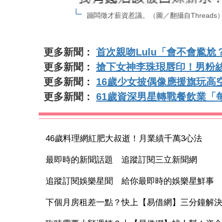
蹦闆徵才薪資惹議。（圖／翻攝自Threads
更多新聞：
首次親吻Lulu「會不會尷
更多新聞：
搶下女神李珠珢唇印！男粉絲豪
更多新聞：
16歲少女披偶像應援旗玩高
更多新聞：
61歲資深男星轉戰餐飲業「
46歲料理網紅肥大叔逝！月業績千萬3心法
最即時的新聞話題 追蹤訂閱三立新聞網
追蹤訂閱娛樂星聞 給你最即時的娛樂星鮮事
下個月房租差一點？快上【易借網】三分鐘解