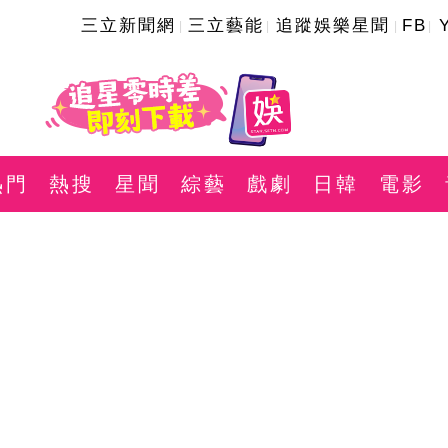
三立新聞網
三立藝能
追蹤娛樂星聞
FB
熱門
熱搜
星聞
綜藝
戲劇
日韓
電影