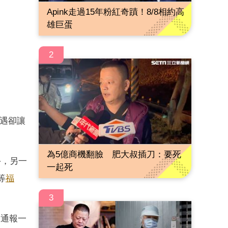
Apink走過15年粉紅奇蹟！8/8相約高
雄巨蛋
2
遇卻讓
為5億商機翻臉 肥大叔插刀：要死
手，另一
一起死
等
福
3
天通報一