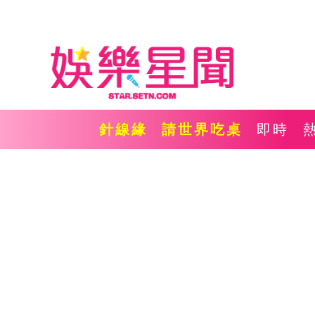
針線緣
請世界吃桌
即時