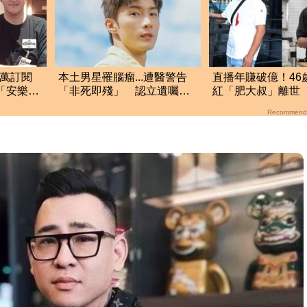
8萬訂閱
本土男星罹腦瘤...遭醫警告
直播年賺破億！46
士「安樂
「非死即殘」 認立遺囑：
紅「肥大叔」離世
盡最後心力
17小時辛酸面曝
Recommend