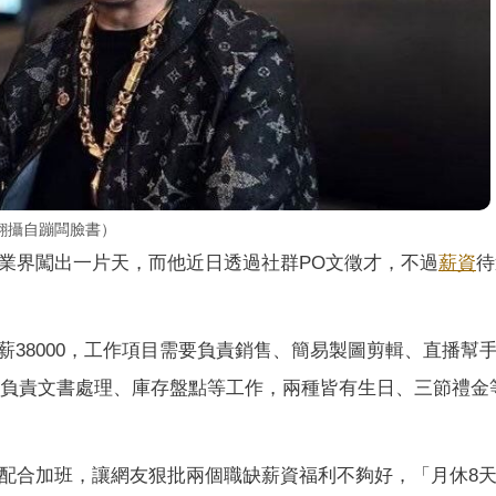
翻攝自蹦闆臉書）
業界闖出一片天，而他近日透過社群PO文徵才，不過
薪資
待
38000，工作項目需要負責銷售、簡易製圖剪輯、直播幫
，需要負責文書處理、庫存盤點等工作，兩種皆有生日、三節禮金
得配合加班，讓網友狠批兩個職缺薪資福利不夠好，「月休8