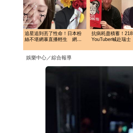
追星追到丟了性命！日本粉
抗病耗盡積蓄！21
絲不堪網暴直播輕生 網友
YouTuber喊赴瑞
痛心：文字會殺人
死」 上萬網急關切
娛樂中心／綜合報導