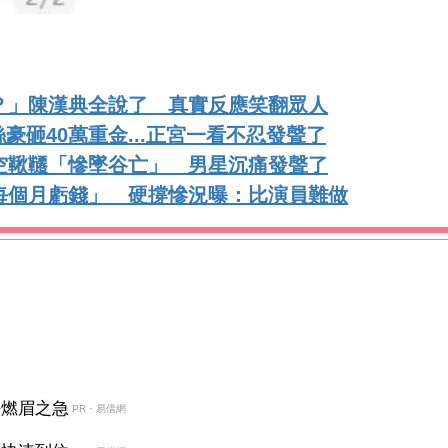
）
尬？」陳漢典全說了 真實反應笑翻眾人
砸40萬重金...正宮一看不忍發聲了
空鞦韆「慘墜谷亡」 男星沉痛發聲了
每個月虧錢」 硬撐慘況曝：比演員難做
決燃眉之急
PR・易借網