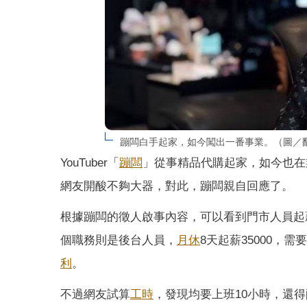
蹦闆白手起家，如今闖出一番事業。（圖／
YouTuber「
蹦闆
」從事精品代購起家，如今也在
網友開酸不夠大器，對此，蹦闆親自回應了。
根據蹦闆的徵人啟事內容，可以看到門市人員起薪
個職務則是後台人員，
月休
8天起薪35000
利
。
不過網友試算
工時
，發現均要上班10小時，還