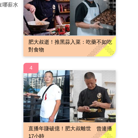
在哪薪水
肥大叔逝！推黑蒜入菜：吃藥不如吃
對食物
4
直播年賺破億！肥大叔離世 曾連播
17小時