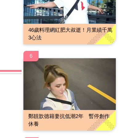
46歲料理網紅肥大叔逝！月業績千萬
3心法
6
鄭靚歆德籍妻抗低潮2年 暫停創作
休養