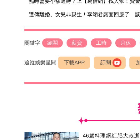
臨時需要小額週轉？上【易借網】找人幫！資
遭傳離婚、女兒非親生！李翊君露面回應了 談「
關鍵字
蹦闆
薪資
工時
月休
追蹤娛樂星聞
下載APP
訂閱
46歲料理網紅肥大叔