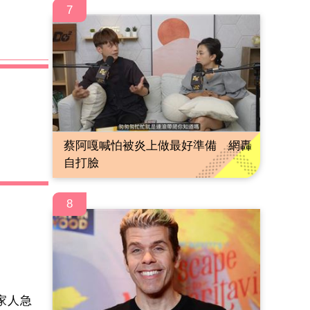
7
蔡阿嘎喊怕被炎上做最好準備 網轟
自打臉
8
家人急