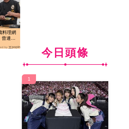
歲料理網
 曾連播
ed by
今日頭條
1