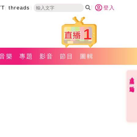
YT
threads
登入
1
音樂
專題
影音
節目
圖輯
直播✦活動