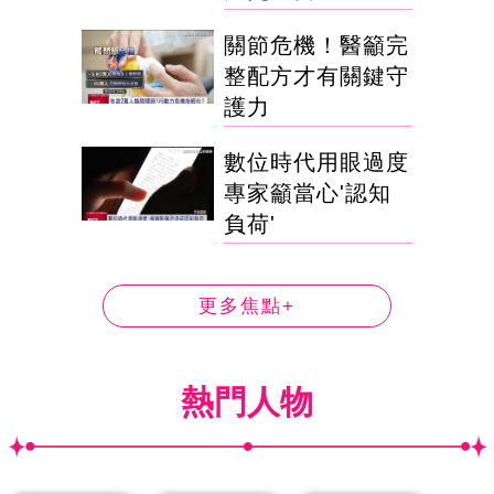
關節危機！醫籲完
整配方才有關鍵守
護力
數位時代用眼過度
專家籲當心'認知
負荷'
更多焦點+
熱門人物