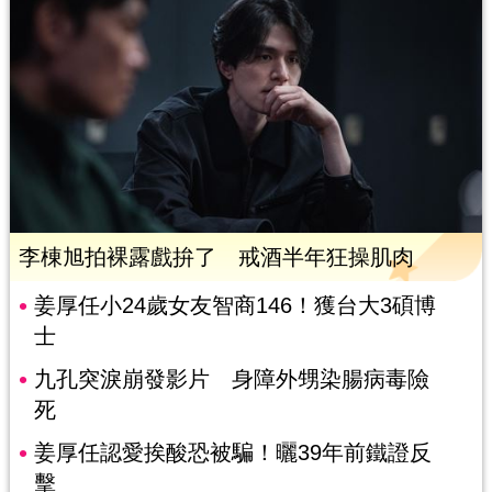
李棟旭拍裸露戲拚了 戒酒半年狂操肌肉
姜厚任小24歲女友智商146！獲台大3碩博
士
九孔突淚崩發影片 身障外甥染腸病毒險
死
姜厚任認愛挨酸恐被騙！曬39年前鐵證反
擊