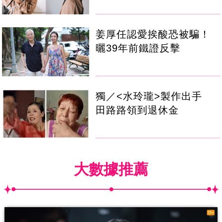
姜厚任認愛挨酸恐被騙！
曬39年前鐵證反擊
獨／<水玲瓏>製作出手
田路路領到退休金
大數據推薦