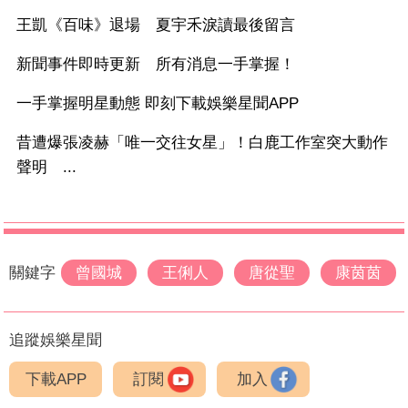
王凱《百味》退場 夏宇禾淚讀最後留言
新聞事件即時更新 所有消息一手掌握！
一手掌握明星動態 即刻下載娛樂星聞APP
昔遭爆張凌赫「唯一交往女星」！白鹿工作室突大動作
聲明 ...
關鍵字
曾國城
王俐人
唐從聖
康茵茵
追蹤娛樂星聞
下載APP
訂閱
加入