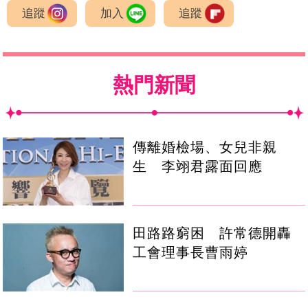
追蹤
加入
追蹤
熱門新聞
傳離婚檢場、女兒非親
生 李翊君露面回應
田路路窮困 許常德開轟
工會理事長曹雨婷