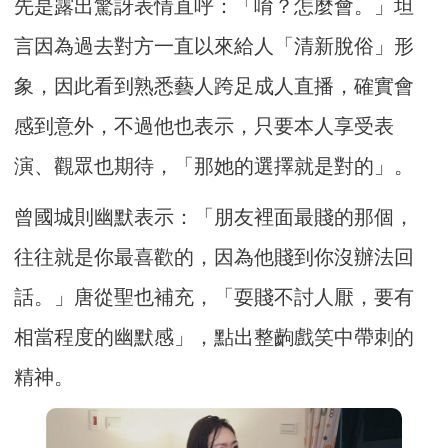
先是露出驚訝表情直呼：「唷？怎麼會。」坦
言因為過去對方一直以來給人「清新脫俗」形
象，因此看到熟悉藝人跨足成人直播，確實會
感到意外，不過他也表示，只要本人享受表
演、觀眾也期待，「那她的選擇就是對的」。
曾國城則幽默表示：「朋友裡面最賤的那個，
往往就是你最喜歡的，因為他賤到你沒辦法回
話。」唐從聖也補充，「耍賤不討人厭，要有
相當程度的幽默感」，點出整齣戲笑中帶刺的
精神。