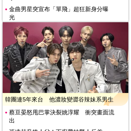
金曲男星突宣布「單飛」超狂新身分曝
光
韓團連5年來台 他濃妝變澀谷辣妹系男生
蔡亘晏怒甩巴掌決裂姚淳耀 衝突畫面流
出