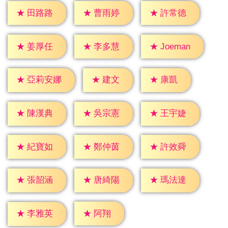
★
田路路
★
曹雨婷
★
許常德
★
姜厚任
★
李多慧
★
Joeman
★
建文
★
康凱
★
亞莉安娜
★
陳漢典
★
吳宗憲
★
王宇婕
★
紀寶如
★
鄭仲茵
★
許效舜
★
張韶涵
★
唐綺陽
★
瑪法達
★
阿翔
★
李雅英