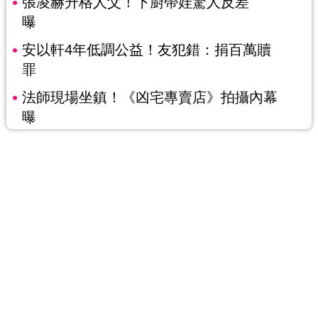
張凌赫升格人父！下廚帶娃驚人反差
曝
安以軒4年低調公益！友犯錯：捐百萬贖
罪
法師現場坐鎮！《凶宅專賣店》拍攝內幕
曝