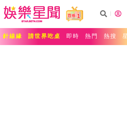
1
針線緣
請世界吃桌
即時
熱門
熱搜