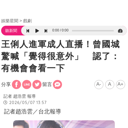
娛樂星聞
戲劇
0:00
0:00
聽新聞
王俐人進軍成人直播！曾國城
驚喊「覺得很意外」 認了：
有機會會看一下
A-
A
A+
分享
留言
記者 趙浩雲 報導
2026/05/07 13:57
記者趙浩雲／台北報導