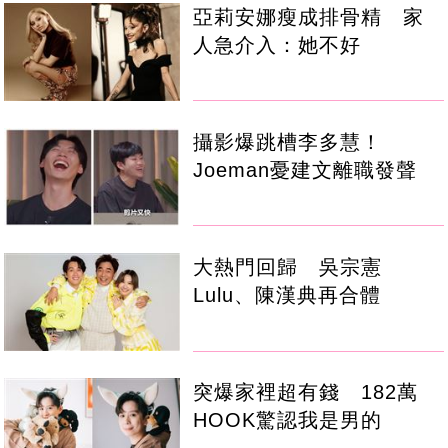
亞莉安娜瘦成排骨精 家
人急介入：她不好
攝影爆跳槽李多慧！
Joeman憂建文離職發聲
大熱門回歸 吳宗憲
Lulu、陳漢典再合體
突爆家裡超有錢 182萬
HOOK驚認我是男的