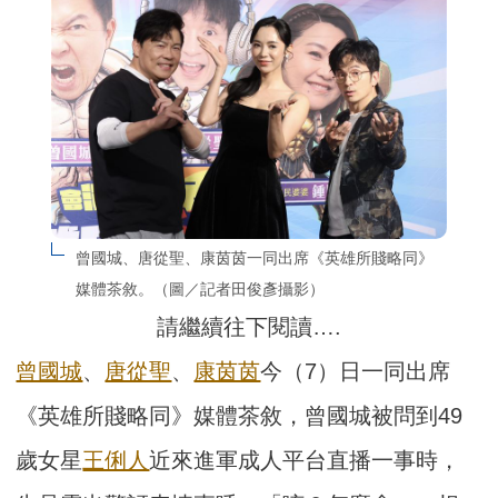
曾國城、唐從聖、康茵茵一同出席《英雄所賤略同》
媒體茶敘。（圖／記者田俊彥攝影）
請繼續往下閱讀….
曾國城
、
唐從聖
、
康茵茵
今（7）日一同出席
《英雄所賤略同》媒體茶敘，曾國城被問到49
歲女星
王俐人
近來進軍成人平台直播一事時，