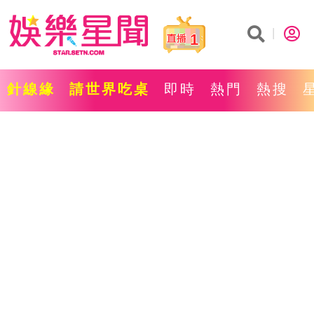
1
針線緣
請世界吃桌
即時
熱門
熱搜