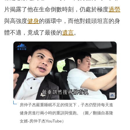
片揭露了他在生命倒數時刻，仍處於極度
過勞
與高強度
健身
的循環中，而他對鏡頭坦言的身
體不適，竟成了最後的
遺言
。
房仲子杰嚴重睡眠不足的情況下，子杰仍堅持每天進
健身房進行兩小時的重訓與慢跑。（圖／翻攝自基隆
女婿-房仲子杰YouTube）