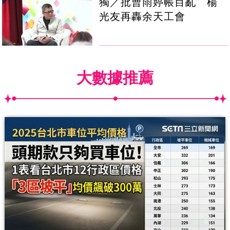
獨／批曹雨婷帳目亂 楊
光友再轟余天工會
大數據推薦