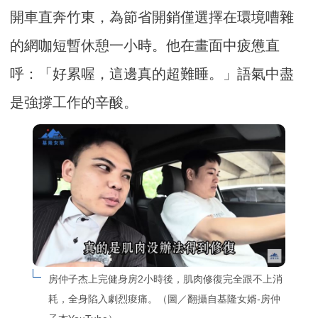
開車直奔竹東，為節省開銷僅選擇在環境嘈雜
的網咖短暫休憩一小時。他在畫面中疲憊直
呼：「好累喔，這邊真的超難睡。」語氣中盡
是強撐工作的辛酸。
房仲子杰上完健身房2小時後，肌肉修復完全跟不上消
耗，全身陷入劇烈痠痛。（圖／翻攝自基隆女婿-房仲