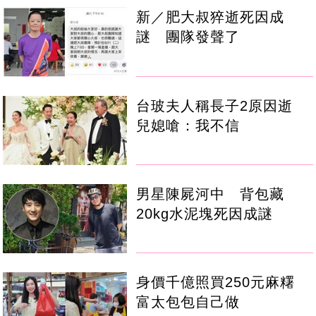
新／肥大叔猝逝死因成
謎 團隊發聲了
台玻夫人稱長子2原因逝
兒媳嗆：我不信
男星陳屍河中 背包藏
20kg水泥塊死因成謎
身價千億照買250元麻糬
富太包包自己做