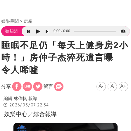
娛樂星聞
房產
0:00
0:00
聽新聞
睡眠不足仍「每天上健身房2小
時！」房仲子杰猝死遺言曝
令人唏噓
A-
A
A+
分享
留言
編輯
林偉帆
報導
2026/05/07 22:34
娛樂中心／綜合報導