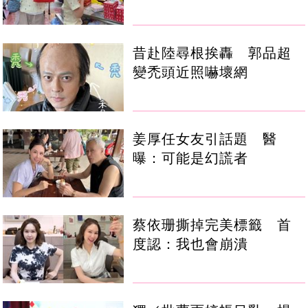
昔赴陸尋根挨轟 郭品超
變禿頭近照嚇壞網
姜厚任女友引話題 醫
曝：可能是幻謊者
蔡依珊撕掉完美標籤 首
度認：我也會崩潰