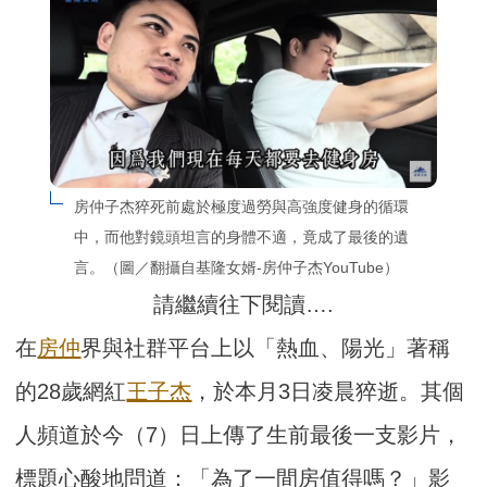
房仲子杰猝死前處於極度過勞與高強度健身的循環
中，而他對鏡頭坦言的身體不適，竟成了最後的遺
言。（圖／翻攝自基隆女婿-房仲子杰YouTube）
請繼續往下閱讀….
在
房仲
界與社群平台上以「熱血、陽光」著稱
的28歲網紅
王子杰
，於本月3日凌晨猝逝。其個
人頻道於今（7）日上傳了生前最後一支影片，
標題心酸地問道：「為了一間房值得嗎？」影