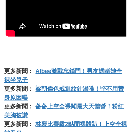
更多新聞：
Albee激戰忘鎖門！男友媽睹她全
裸坐兒子
更多新聞：
梁朝偉色戒迴紋針湯唯！堅不用替
身原因曝
更多新聞：
薔薔上空全裸闖最大天體營！粉紅
美胸被讚
更多新聞：
林襄比賽露2點開裸體趴！上空全裸