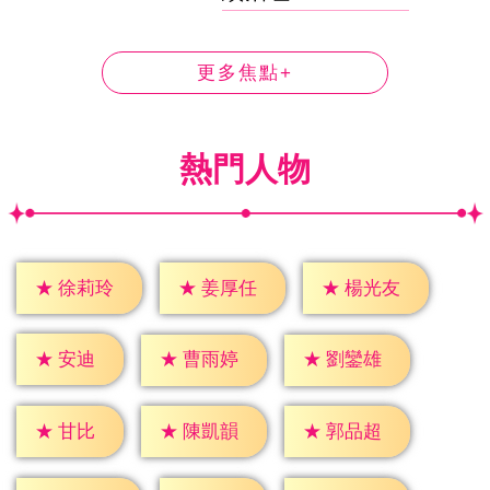
更多焦點+
熱門人物
★
徐莉玲
★
姜厚任
★
楊光友
★
安迪
★
曹雨婷
★
劉鑾雄
★
甘比
★
陳凱韻
★
郭品超