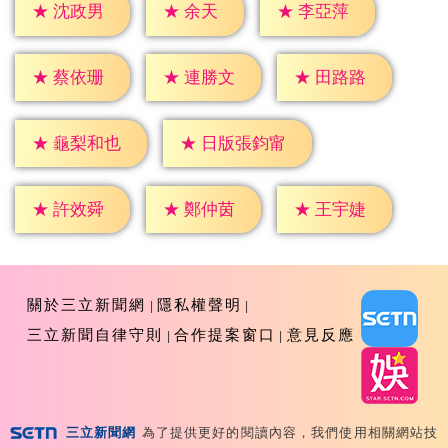
★
余天
★
沈政男
★
李亞萍
★
蔡依珊
★
連勝文
★
田路路
★
龜梨和也
★
日版張鈞甯
★
許效舜
★
鄭仲茵
★
王宇婕
關於三立新聞網
隱私權聲明
三立新聞自律守則
合作提案窗口
意見反應
三立新聞網
為了提供更好的閱讀內容，我們使用相關網站技
Copyright ©2026 Sanlih E-Television All Rights