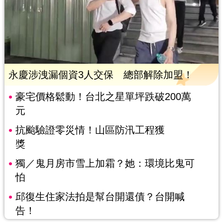
永慶涉洩漏個資3人交保 總部解除加盟！
豪宅價格鬆動！台北之星單坪跌破200萬
元
抗颱驗證零災情！山區防汛工程獲
獎
獨／鬼月房市雪上加霜？她：環境比鬼可
怕
邱復生住家法拍是幫台開還債？台開喊
告！