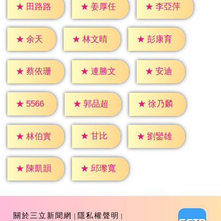
★
田路路
★
姜厚任
★
李亞萍
★
余天
★
林文晴
★
彭康育
★
安迪
★
蔡依珊
★
連勝文
★
5566
★
郭品超
★
徐乃麟
★
甘比
★
林伯實
★
劉鑾雄
★
陳凱韻
★
邱瓈寬
關於三立新聞網
隱私權聲明