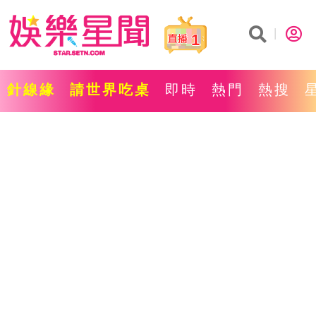
1
針線緣
請世界吃桌
即時
熱門
熱搜