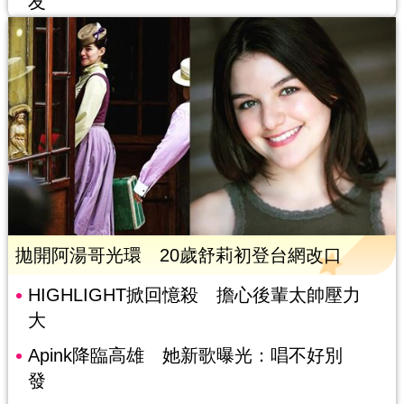
友
拋開阿湯哥光環 20歲舒莉初登台網改口
HIGHLIGHT掀回憶殺 擔心後輩太帥壓力
大
Apink降臨高雄 她新歌曝光：唱不好別
發