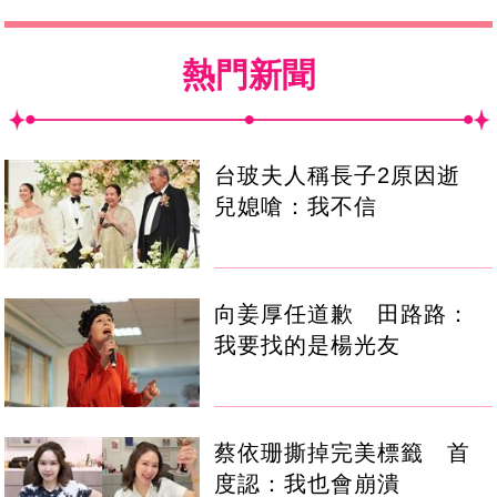
熱門新聞
台玻夫人稱長子2原因逝
兒媳嗆：我不信
向姜厚任道歉 田路路：
我要找的是楊光友
蔡依珊撕掉完美標籤 首
度認：我也會崩潰