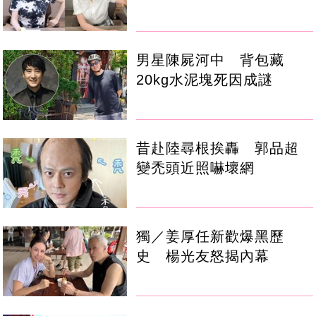
男星陳屍河中 背包藏
20kg水泥塊死因成謎
昔赴陸尋根挨轟 郭品超
變禿頭近照嚇壞網
獨／姜厚任新歡爆黑歷
史 楊光友怒揭內幕