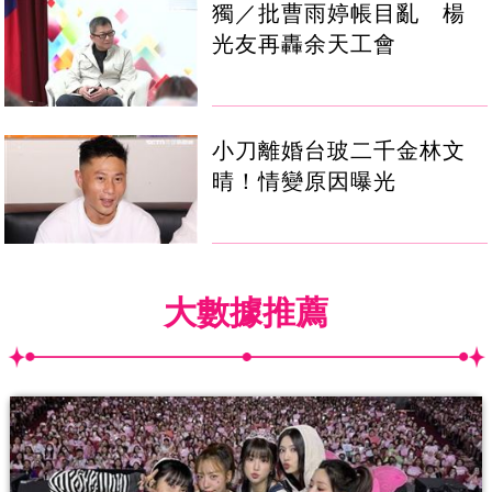
獨／批曹雨婷帳目亂 楊
光友再轟余天工會
小刀離婚台玻二千金林文
晴！情變原因曝光
大數據推薦