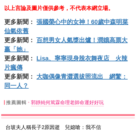
以上言論及圖片僅供參考，不代表本網立場。
更多新聞：
張國榮心中的女神！60歲中森明菜
仙氣依舊
更多新聞：
百想男女人氣獎出爐！潤娥高票大
贏「她」
更多新聞：
Lisa、寧寧現身脫衣舞夜店 火辣
片瘋傳
更多新聞：
大咖偶像青澀選拔照流出 網驚：
同一人？
推薦圖輯
郭靜純何篤霖命理老師命運好好玩
台玻夫人稱長子2原因逝 兒媳嗆：我不信