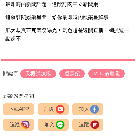
最即時的新聞話題 追蹤訂閱三立新聞網
追蹤訂閱娛樂星聞 給你最即時的娛樂星鮮事
肥大叔真正死因疑曝光！氣色超差還開直播 網抓這一
點超不...
關鍵字
天機試煉場
盧瑟妃
Meta命理俊
追蹤娛樂星聞
下載APP
訂閱
加入
追蹤
加入
追蹤