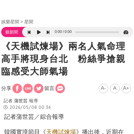
娛樂星聞
星聞
0:00
0:00
聽新聞
《天機試煉場》兩名人氣命理
高手將現身台北 粉絲爭搶親
臨感受大師氣場
A-
A
A+
分享
留言
記者
蒲世芸
報導
2026/05/08 00:36
記者蒲世芸／綜合報導
韓國實境節目《
天機試煉場
》播出後，近期在