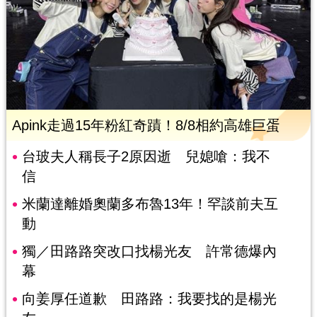
Apink走過15年粉紅奇蹟！8/8相約高雄巨蛋
台玻夫人稱長子2原因逝 兒媳嗆：我不
信
米蘭達離婚奧蘭多布魯13年！罕談前夫互
動
獨／田路路突改口找楊光友 許常德爆內
幕
向姜厚任道歉 田路路：我要找的是楊光