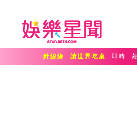
針線緣
請世界吃桌
即時