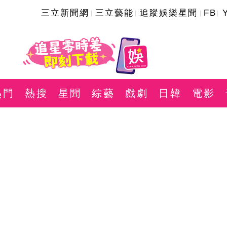
三立新聞網
三立藝能
追蹤娛樂星聞
FB
熱門
熱搜
星聞
綜藝
戲劇
日韓
電影