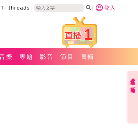
YT
threads
登入
1
音樂
專題
影音
節目
圖輯
直播✦活動