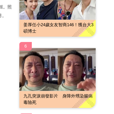
框。照
月。
姜厚任小24歲女友智商146！獲台大3
碩博士
6
九孔突淚崩發影片 身障外甥染腸病
毒險死