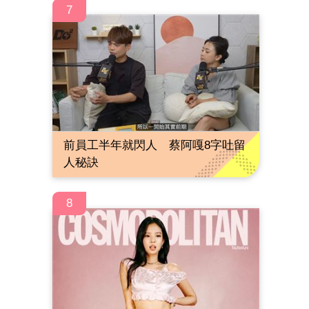
7
前員工半年就閃人 蔡阿嘎8字吐留
人秘訣
8