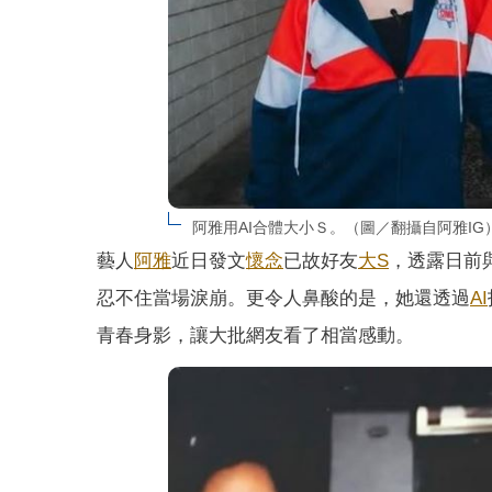
阿雅用AI合體大小Ｓ。（圖／翻攝自阿雅IG
藝人
阿雅
近日發文
懷念
已故好友
大S
，透露日前
忍不住當場淚崩。更令人鼻酸的是，她還透過
AI
青春身影，讓大批網友看了相當感動。