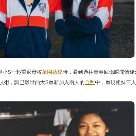
）
與小S一起重返母校
華岡藝校
時，看到過往青春回憶瞬間情緒
技術，讓已離世的大S重新加入兩人的
合照
中，重現姐妹三