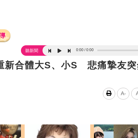
導
0:00
0:00
聽新聞
重新合體大S、小S 悲痛摯友突
A-