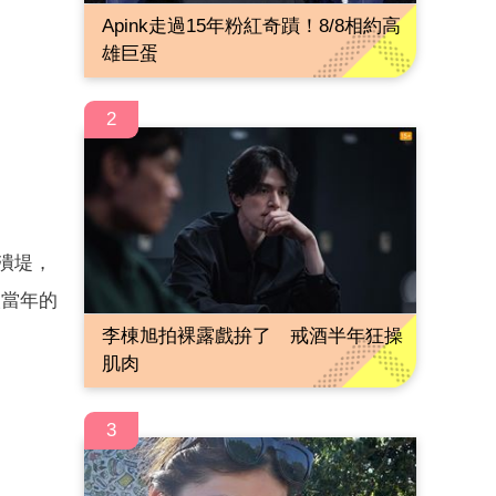
Apink走過15年粉紅奇蹟！8/8相約高
雄巨蛋
2
潰堤，
人當年的
李棟旭拍裸露戲拚了 戒酒半年狂操
肌肉
3