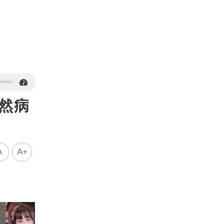
然病
A
A+