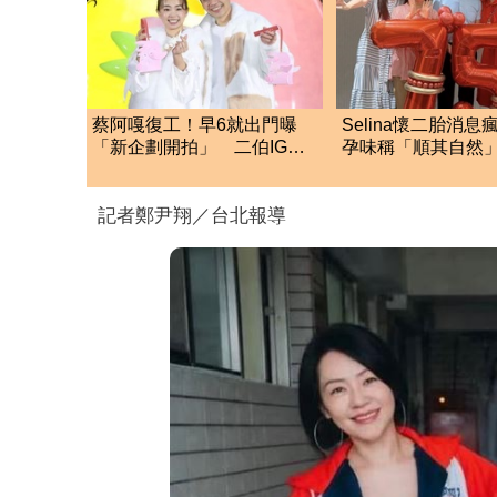
蔡阿嘎復工！早6就出門曝
Selina懷二胎消息
「新企劃開拍」 二伯IG也
孕味稱「順其自然
更新了
後狀態曝光
記者鄭尹翔／台北報導