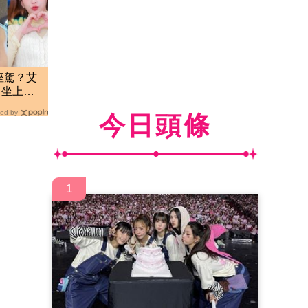
座駕？艾
曾坐上副
ed by
今日頭條
1