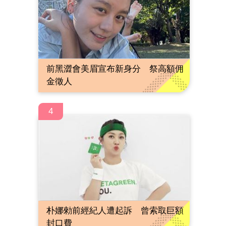
前黑澀會美眉宣布新身分 祭高額佣
金徵人
4
朴娜勑前經紀人遭起訴 曾索取巨額
封口費