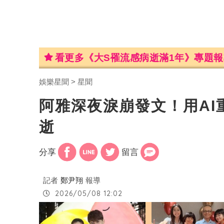
看更多《大S罹流感病逝滿1年》專題報
娛樂星聞
星聞
阿雅深夜淚崩發文！用AI
逝
分享
留言
記者
鄭尹翔
報導
2026/05/08 12:02