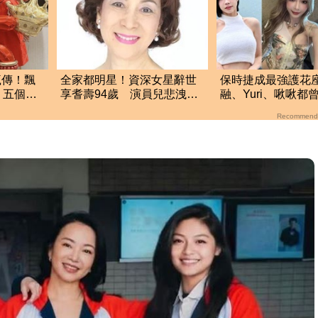
瘋傳！飄
全家都明星！資深女星辭世
保時捷成最強護花
」五個月
享耆壽94歲 演員兒悲洩臨
融、Yuri、啾啾都
終前病況
駕
Recommend