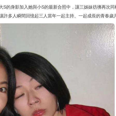
將大S的身影加入她與小S的最新合照中，讓三姊妹彷彿再次同
讓許多人瞬間回憶起三人當年一起主持、一起成長的青春歲