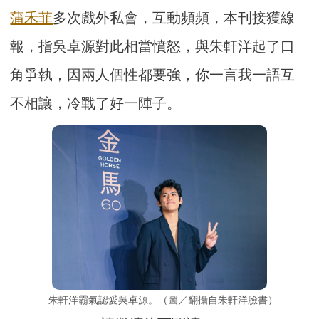
蒲禾菲
多次戲外私會，互動頻頻，本刊接獲線
報，指吳卓源對此相當憤怒，與朱軒洋起了口
角爭執，因兩人個性都要強，你一言我一語互
不相讓，冷戰了好一陣子。
朱軒洋霸氣認愛吳卓源。（圖／翻攝自朱軒洋臉書）