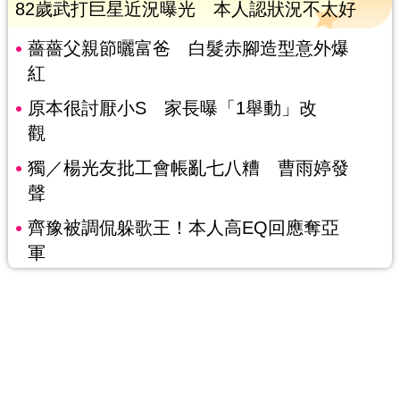
82歲武打巨星近況曝光 本人認狀況不太好
薔薔父親節曬富爸 白髮赤腳造型意外爆
紅
原本很討厭小S 家長曝「1舉動」改
觀
獨／楊光友批工會帳亂七八糟 曹雨婷發
聲
齊豫被調侃躲歌王！本人高EQ回應奪亞
軍