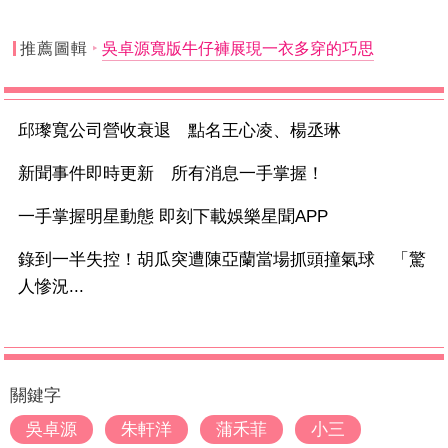
推薦圖輯
吳卓源寬版牛仔褲展現一衣多穿的巧思
邱瓈寬公司營收衰退 點名王心凌、楊丞琳
新聞事件即時更新 所有消息一手掌握！
一手掌握明星動態 即刻下載娛樂星聞APP
錄到一半失控！胡瓜突遭陳亞蘭當場抓頭撞氣球 「驚
人慘況...
關鍵字
吳卓源
朱軒洋
蒲禾菲
小三