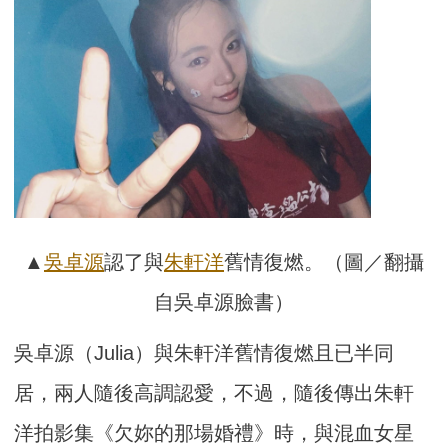
▲
吳卓源
認了與
朱軒洋
舊情復燃。（圖／翻攝
自吳卓源臉書）
吳卓源（Julia）與朱軒洋舊情復燃且已半同
居，兩人隨後高調認愛，不過，隨後傳出朱軒
洋拍影集《欠妳的那場婚禮》時，與混血女星