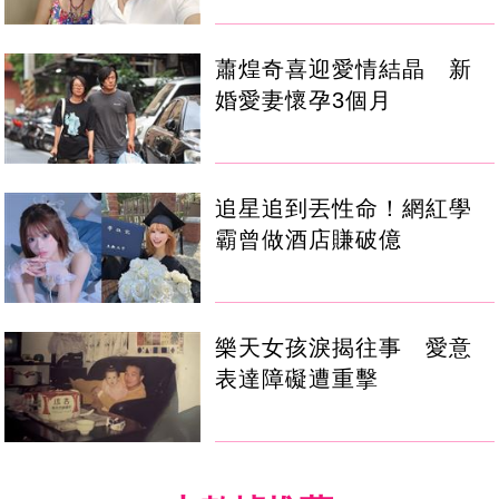
蕭煌奇喜迎愛情結晶 新
婚愛妻懷孕3個月
追星追到丟性命！網紅學
霸曾做酒店賺破億
樂天女孩淚揭往事 愛意
表達障礙遭重擊