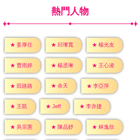
熱門人物
★
姜厚任
★
邱瓈寬
★
楊光友
★
曹雨婷
★
楊丞琳
★
王心凌
★
余天
★
田路路
★
李亞萍
★
Jeff
★
王凱
★
李亦捷
★
吳宗憲
★
陳品妤
★
林逸欣