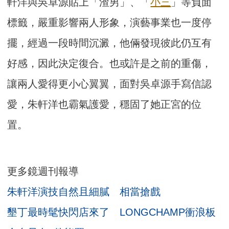
軒洋與吳卓源貼上「渣男」、「
小三
」等負面
標籤，嚴重影響兩人形象，演藝事業也一度停
擺，經過一段時間沉澱，他倆發現彼此仍互有
好感，因此決定復合。也或許是之前的重傷，
讓兩人愛得更小心翼翼，面對吳卓源手寫信認
愛，朱軒洋也霸氣護愛，穩固了她正宮的位
置。
更多鏡週刊報導
朱軒洋演技自然且細膩 相當搶戲
墾丁最時髦快閃店來了 LONGCHAMP衝浪板