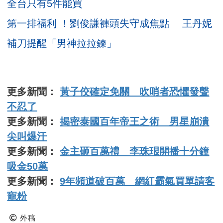
全台只有5件能買
第一排福利 ！劉俊謙褲頭失守成焦點 王丹妮
補刀提醒「男神拉拉鍊」
更多新聞：
黃子佼確定免關 吹哨者恐懼發聲
不忍了
更多新聞：
揭密泰國百年帝王之術 男星崩潰
尖叫爆汗
更多新聞：
金主砸百萬禮 李珠珢開播十分鐘
吸金50萬
更多新聞：
9年頻道破百萬 網紅霸氣買單請客
寵粉
外稿