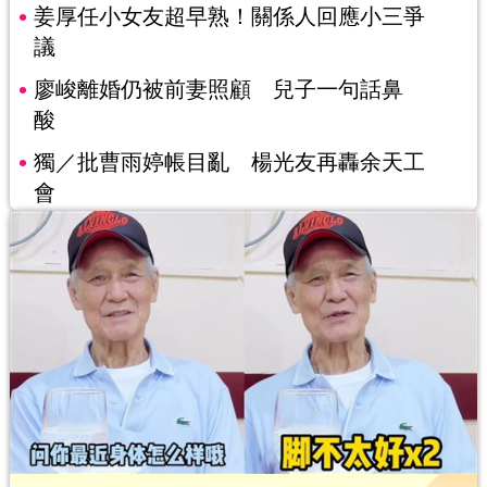
姜厚任小女友超早熟！關係人回應小三爭
議
廖峻離婚仍被前妻照顧 兒子一句話鼻
酸
獨／批曹雨婷帳目亂 楊光友再轟余天工
會