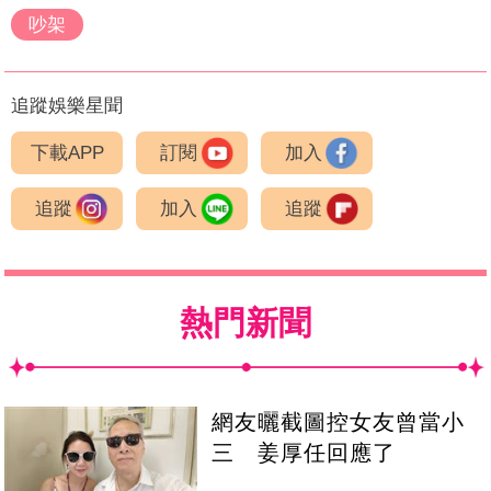
吵架
追蹤娛樂星聞
下載APP
訂閱
加入
追蹤
加入
追蹤
熱門新聞
網友曬截圖控女友曾當小
三 姜厚任回應了