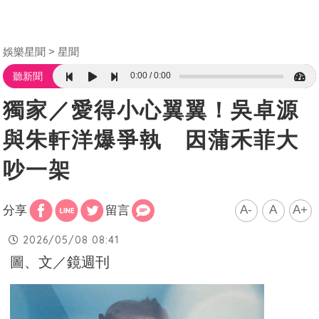
娛樂星聞
星聞
0:00
0:00
聽新聞
獨家／愛得小心翼翼！吳卓源
與朱軒洋爆爭執 因蒲禾菲大
吵一架
A-
A
A+
分享
留言
2026/05/08 08:41
圖、文／鏡週刊