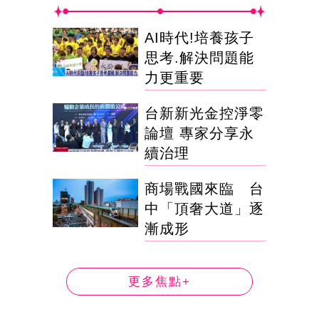
AI時代!培養孩子
思考.解決問題能
力更重要
台新新光金控淨零
論壇 專家分享永
續治理
商場戰國來臨 台
中「頂奢大道」逐
漸成形
更多焦點+