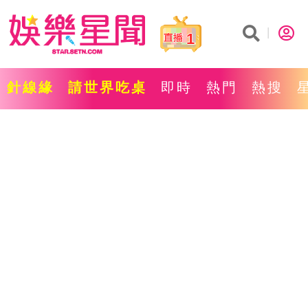
1
針線緣
請世界吃桌
即時
熱門
熱搜