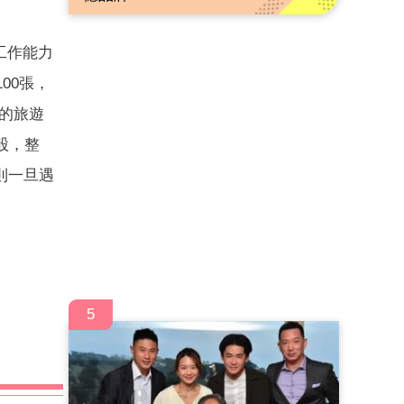
工作能力
00張，
後的旅遊
股，整
則一旦遇
5