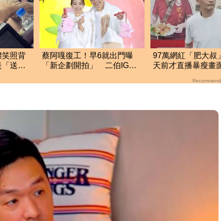
燦笑照背
蔡阿嘎復工！早6就出門曝
97萬網紅「肥大叔
是「送媽
「新企劃開拍」 二伯IG也
天前才直播暴瘦畫
更新了
淚崩：一路好走
Recommend