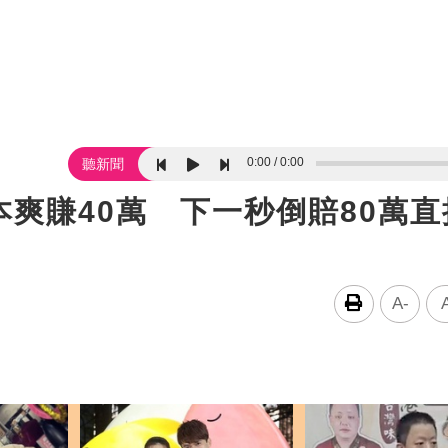
0:00
0:00
聽新聞
爽賺40萬 下一秒倒賠80萬直
A-