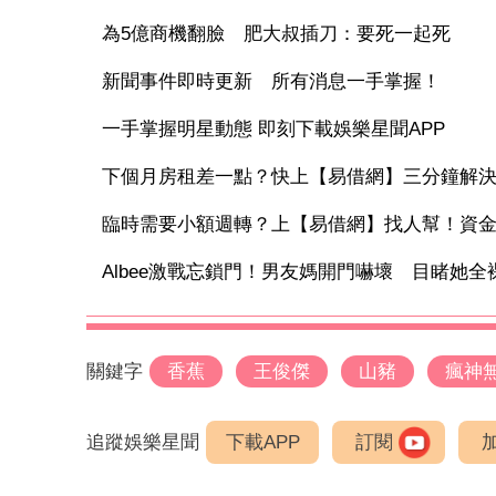
為5億商機翻臉 肥大叔插刀：要死一起死
新聞事件即時更新 所有消息一手掌握！
一手掌握明星動態 即刻下載娛樂星聞APP
下個月房租差一點？快上【易借網】三分鐘解
臨時需要小額週轉？上【易借網】找人幫！資
Albee激戰忘鎖門！男友媽開門嚇壞 目睹她全裸
關鍵字
香蕉
王俊傑
山豬
瘋神
追蹤娛樂星聞
下載APP
訂閱