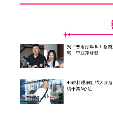
獨／曹雨婷爆拿工會錢
宅 李亞萍發聲
46歲料理網紅肥大叔
績千萬3心法