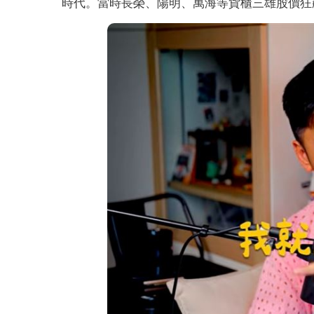
時代。當時長榮、陽明、萬海等貨櫃三雄股價狂