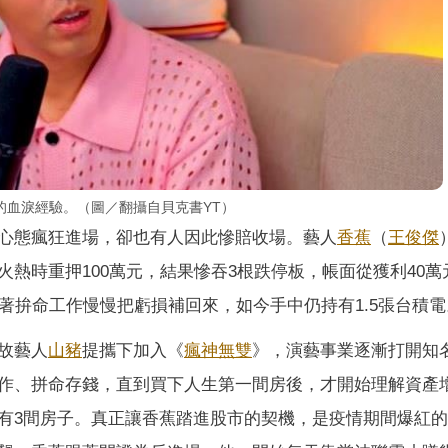
的血淚經驗。（圖／翻攝自貝克書YT）
心態瘋狂進場，卻也有人因此慘賠收場。藝人
香蕉
（
王俊傑
熱時重押100萬元，結果慘吞3根跌停板，帳面從獲利40萬
著拚命工作慢慢把虧損補回來，如今手中仍持有1.5張台積電
故藝人
山豬
提攜下加入《
瘋神無雙
》，演藝事業逐漸打開知
作、拼命存錢，直到買下人生第一間房後，才開始理解資產
有3間房子。真正讓香蕉踏進股市的契機，是疫情期間爆紅