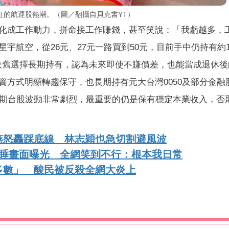
紅的航運股熱潮。（圖／翻攝自貝克書YT）
化成工作動力，拼命接工作賺錢，甚至笑說：「我虧越多，
宇航空，從26元、27元一路買到50元，目前手中仍持有約1
他依舊選擇長期持有，認為未來即使不賺價差，也能當成退休
資方式明顯轉趨保守，也長期持有元大台灣0050及部分金融
近期台股波動非常劇烈，最重要的仍是保有穩定本業收入，否
燕怒轟踩底線 林志穎也急切割避風波
秒睡畫面曝光 全網笑到不行：根本我日常
多數」 酸民被反殺全網大炎上