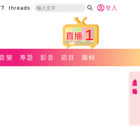
YT
threads
登入
1
音樂
專題
影音
節目
圖輯
直播✦活動