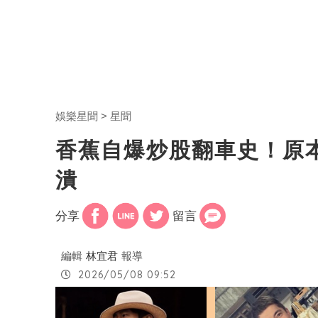
娛樂星聞
星聞
香蕉自爆炒股翻車史！原本
潰
分享
留言
編輯
林宜君
報導
2026/05/08 09:52