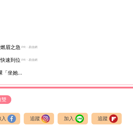
決燃眉之急
PR・易借網
金快速到位
PR・易借網
「坐她...
無雙
加入
追蹤
加入
追蹤