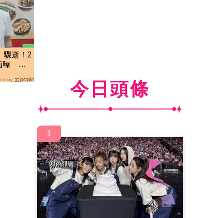
」驟逝！2
面曝 網
ed by
今日頭條
1