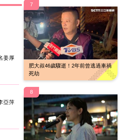
7
名姜厚
肥大叔46歲驟逝！2年前曾逃過車禍
死劫
8
李亞萍