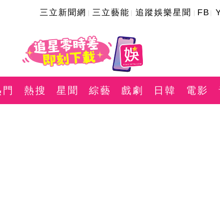
三立新聞網
三立藝能
追蹤娛樂星聞
FB
熱門
熱搜
星聞
綜藝
戲劇
日韓
電影