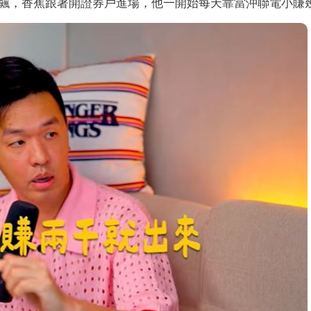
飆，香蕉跟著開證券戶進場，他一開始每天靠當沖聯電小賺