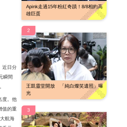
Apink走過15年粉紅奇蹟！8/8相約高
雄巨蛋
2
）近日分
元瞬間
王凱靈堂開放 「純白燦笑遺照」曝
。
光
名度。他
增值的重
3
的大航海