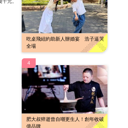
幾千元。
吃桌飛紐約助新人辦婚宴 浩子逼哭
全場
4
肥大叔猝逝曾自嘲更生人！創年收破
億品牌