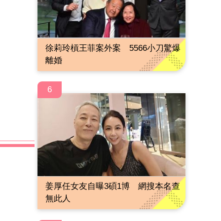
徐莉玲槓王菲案外案 5566小刀驚爆
離婚
6
姜厚任女友自曝3碩1博 網搜本名查
無此人