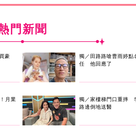
熱門新聞
買豪
獨／田路路嗆曹雨婷點
任 他回應了
逝！月業
獨／家樓梯門口重摔 
路邊倒地送醫