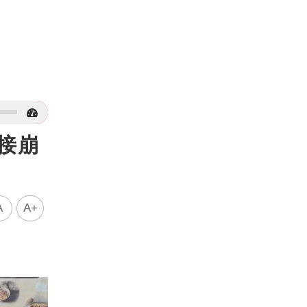
接崩
A
A+