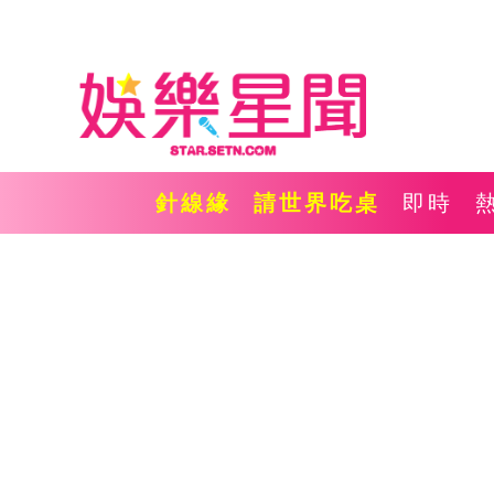
針線緣
請世界吃桌
即時