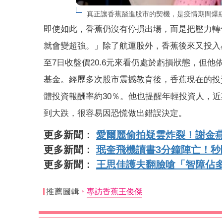
真正讓香蕉踏進股市的契機，是疫情期間爆
即使如此，香蕉仍沒有停損出場，而是把壓力轉
就會變超強。」除了航運股外，香蕉後來又投入星
至7日收盤價20.6元來看仍處於虧損狀態，但
基金。經歷多次股市震撼教育後，香蕉現在的投
體投資報酬率約30％。他也提醒年輕投資人，
到大跌，很容易因恐慌做出錯誤決定。
更多新聞：
愛爾麗偷拍疑雲炸裂！謝金
更多新聞：
珉奎飛機讀書3分鐘陣亡！
更多新聞：
王思佳護夫翻臉嗆「智障佔
推薦圖輯
專訪香蕉王俊傑