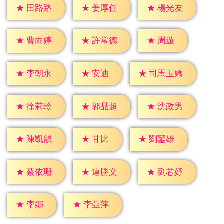
★
田路路
★
姜厚任
★
楊光友
★
周遊
★
曹雨婷
★
許常德
★
安迪
★
李朝永
★
司馬玉嬌
★
徐莉玲
★
郭品超
★
沈政男
★
甘比
★
陳凱韻
★
劉鑾雄
★
蔡依珊
★
連勝文
★
劉芯妤
★
李娜
★
李亞萍