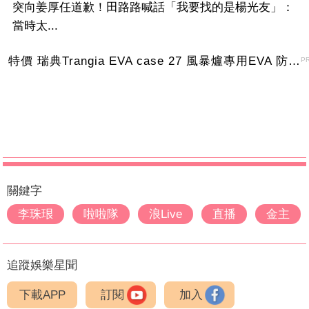
突向姜厚任道歉！田路路喊話「我要找的是楊光友」：
當時太...
特價 瑞典Trangia EVA case 27 風暴爐專用EVA 防護外盒(小)-黑
P
關鍵字
李珠珢
啦啦隊
浪Live
直播
金主
追蹤娛樂星聞
下載APP
訂閱
加入