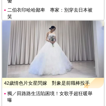
傻
二伯衣印哈哈鄙卑 專家：別穿去日本被
笑
42歲情色片女星閃嫁 對象是前職棒投手
獨／田路路生活陷困境！女歌手超狂暖舉
曝