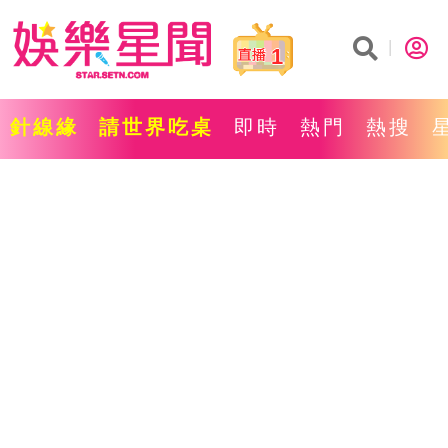
1
針線緣
請世界吃桌
即時
熱門
熱搜