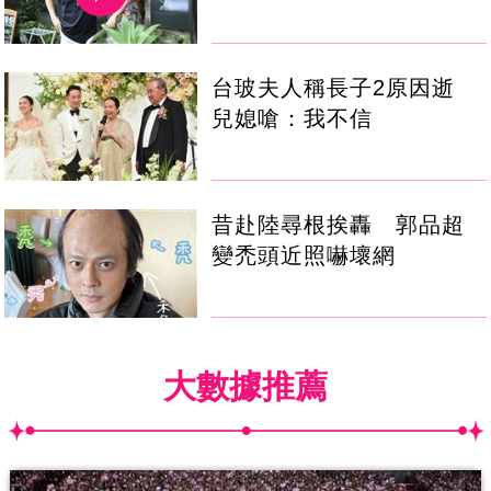
台玻夫人稱長子2原因逝
兒媳嗆：我不信
昔赴陸尋根挨轟 郭品超
變禿頭近照嚇壞網
大數據推薦