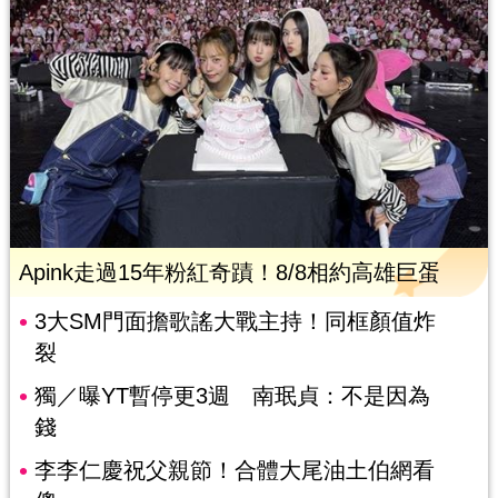
Apink走過15年粉紅奇蹟！8/8相約高雄巨蛋
3大SM門面擔歌謠大戰主持！同框顏值炸
裂
獨／曝YT暫停更3週 南珉貞：不是因為
錢
李李仁慶祝父親節！合體大尾油土伯網看