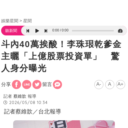
娛樂星聞
星聞
0:00
0:00
聽新聞
斗內40萬挨酸！李珠珢乾爹金
主曬「上億股票投資單」 驚
人身分曝光
A-
A
A+
分享
留言
記者
蔡維歆
報導
2026/05/08 10:34
記者蔡維歆／台北報導