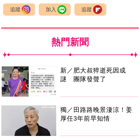
追蹤
加入
追蹤
熱門新聞
新／肥大叔猝逝死因成
謎 團隊發聲了
獨／田路路晚景淒涼！姜
厚任3年前早知情