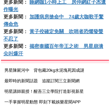
更多新聞：
睡網咖1小時上工 房仲網紅子杰遺
作曝光
更多新聞：
加護病房搶命中 74歲大咖歌手驚
傳命危
更多新聞：
黃子佼確定免關 吹哨者恐懼發聲
不忍了
更多新聞：
揭密泰國百年帝王之術 男星崩潰
尖叫爆汗
男星陳屍河中 背包藏20kg水泥塊死因成謎
最即時的新聞話題 追蹤訂閱三立新聞網
明星講師親授！醒吾三立學院打造影視新星
一手掌握明星動態 即刻下載娛樂星聞APP