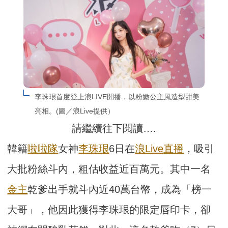
李珠珢首度登上浪LIVE開播，以粉嫩公主風造型甜美
亮相。(圖／浪Live提供）
請繼續往下閱讀….
韓籍
啦啦隊
女神
李珠珢
6日在
浪Live
直播
，吸引
大批粉絲斗內，粗估收益近百萬元。其中一名
金主
乾爹出手就斗內近40萬台幣，成為「榜一
大哥」，他因此獲得李珠珢的限定唇印卡，卻