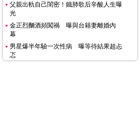
父親出軌自己閨密！鐵肺歌后辛酸人生曝
光
金正烈酗酒頻闖禍 曝與台籍妻離婚內
幕
男星爆半年驗一次性病 曝等待結果超忐
忑