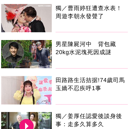
獨／曹雨婷狂遭查水表！
周遊李朝永發聲了
男星陳屍河中 背包藏
20kg水泥塊死因成謎
田路路生活拮据!74歲司馬
玉嬌不忍疾呼1事
獨／姜厚任認愛後談身後
事：走多久算多久