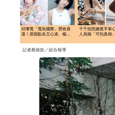
邱瓈寬「寬魚國際」營收衰
千千拍照總遮手掌
退！原因點名王心凌、楊丞
人員揭「可怕真相」
琳網笑翻：太誠實
萬人：長知識
記者蔡維歆／綜合報導