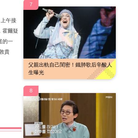
7
日上午接
，霍爾疑
庭的一
敦貴
父親出軌自己閨密！鐵肺歌后辛酸人
生曝光
8