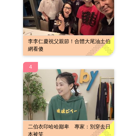
李李仁慶祝父親節！合體大尾油土伯
網看傻
4
二伯衣印哈哈鄙卑 專家：別穿去日
本被笑