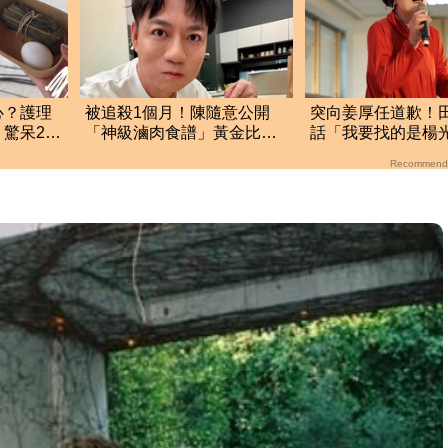
心？護理
被追殺1個月！陳隨意公開
突向姜厚任道歉！
驚呆2百
「神級滷肉食譜」黃金比例
話「我要找的是楊
配方 網全暴動了
當時太衝動
Recommend