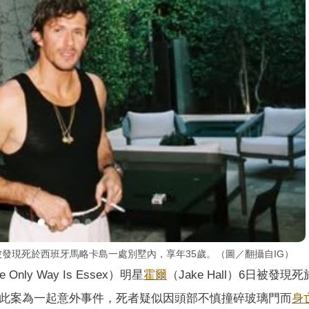
6日被發現死於西班牙馬略卡島一處別墅內，享年35歲。（圖／翻攝自IG）
y Way Is Essex）明星
霍爾
（Jake Hall）6日被發現
此案為一起意外事件，死者疑似因頭部不慎撞碎玻璃門而
身