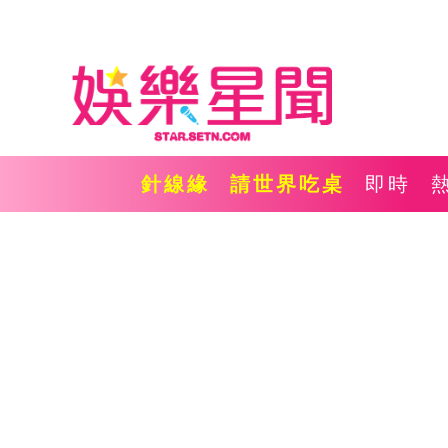
針線緣
請世界吃桌
即時