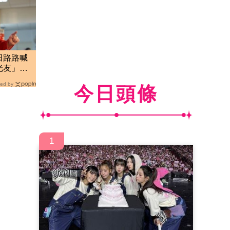
田路路喊
光友」：
ed by
今日頭條
1