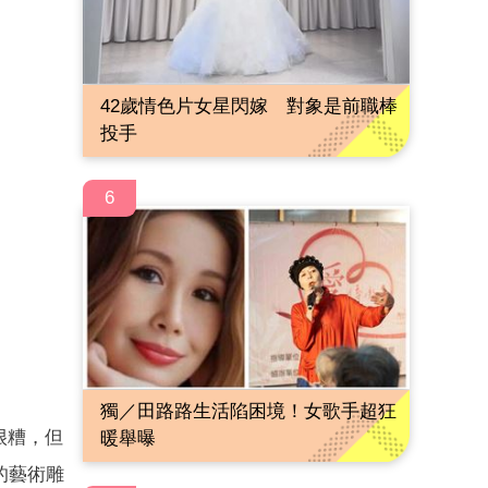
42歲情色片女星閃嫁 對象是前職棒
投手
6
獨／田路路生活陷困境！女歌手超狂
很糟，但
暖舉曝
的藝術雕