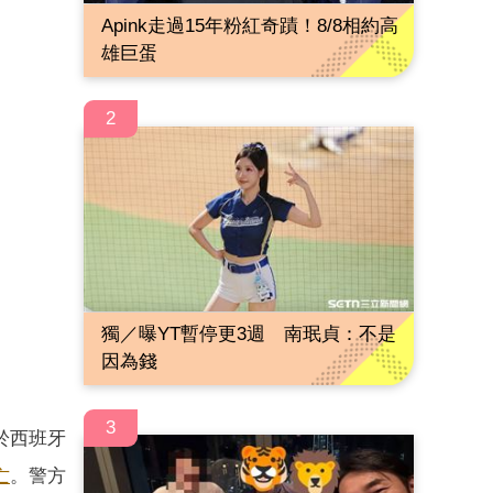
Apink走過15年粉紅奇蹟！8/8相約高
雄巨蛋
2
獨／曝YT暫停更3週 南珉貞：不是
因為錢
3
死於西班牙
亡
。警方