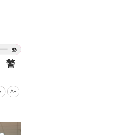
 警
A
A+