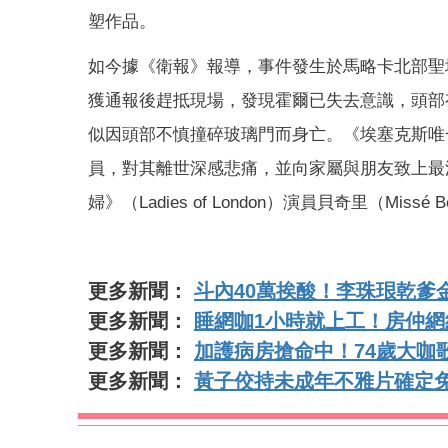
塑作品。
如今據《衛報》報導，事件發生於馬略卡北部聖塔瑪爾
獲通報後趕抵現場，發現霍爾已失去意識，頭部
似因頭部不慎撞碎玻璃門而身亡。《埃塞克斯唯
員，對其離世深感悲痛，並向家屬與朋友致上最深
婦》（Ladies of London）演員貝奇里（Missé B
更多新聞：
斗內40萬挨酸！李珠珢乾爹
更多新聞：
睡網咖1小時就上工！房仲
更多新聞：
加護病房搶命中！74歲大咖
更多新聞：
黃子佼持未成年不雅片確定