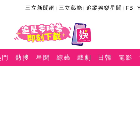
三立新聞網
三立藝能
追蹤娛樂星聞
FB
熱門
熱搜
星聞
綜藝
戲劇
日韓
電影