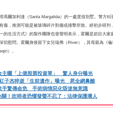
加利達（Santa Margalida）的一處度假別墅。警方6
有傷，推測可能是被玻璃碎片割傷或撞擊所致。經初步研判
一的生活方式》的製作團隊也發聲明表示，霍爾是節目大家
切慰問。霍爾身後留下女兒瑞弗（River），其母親為《倫
eqiri）。
金主曬「上億股票投資單」 驚人身分曝光
網紅子杰猝逝「生前遺作」曝光 惹全網鼻酸
歌手驚傳命危 手術病情惡化昏迷無意識
免關！吹哨者恐懼發聲不忍了：法律保護壞人