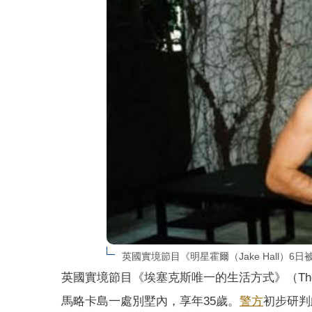
英國實境節目《明星霍爾（Jake Hall）
英國實境節目《埃塞克斯唯一的生活方式》（The Onl
馬略卡島一處別墅內，享年35歲。
警方
初步研判