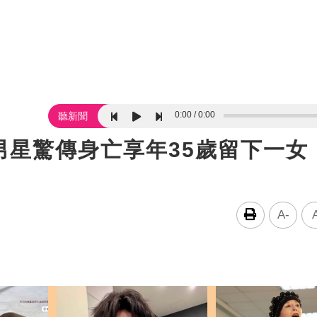
0:00
0:00
聽新聞
男星驚傳身亡享年35歲留下一女
A-