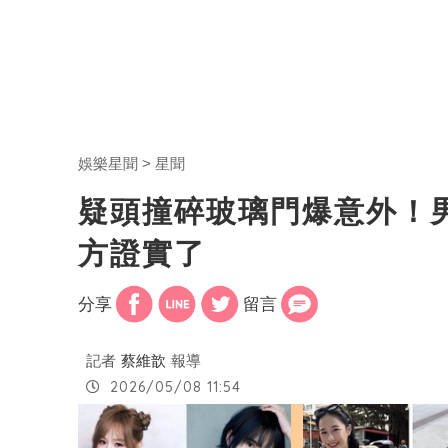
娛樂星聞
星聞
疑頭撞碎玻璃門爆意外！
方證實了
分享
留言
記者
蔡維歆
報導
2026/05/08 11:54