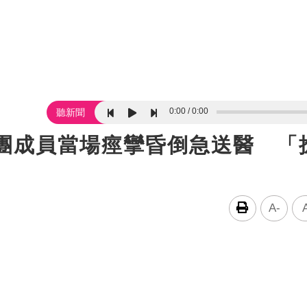
0:00
0:00
聽新聞
男團成員當場痙攣昏倒急送醫 「
A-