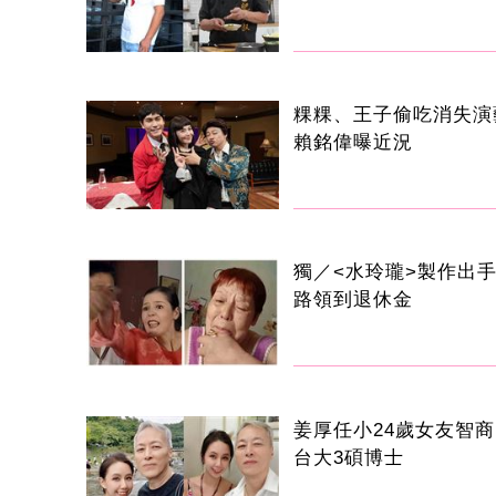
粿粿、王子偷吃消失
賴銘偉曝近況
獨／<水玲瓏>製作出
路領到退休金
姜厚任小24歲女友智商
台大3碩博士