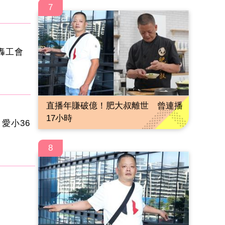
7
轟工會
直播年賺破億！肥大叔離世 曾連播
17小時
愛小36
8