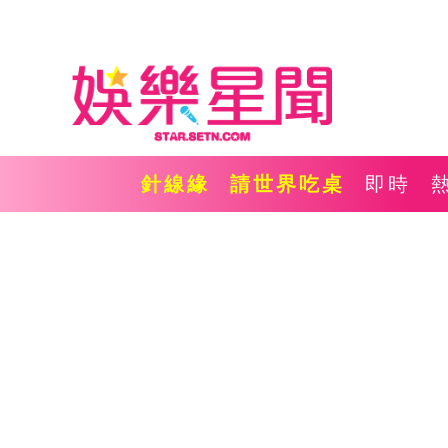
針線緣
請世界吃桌
即時