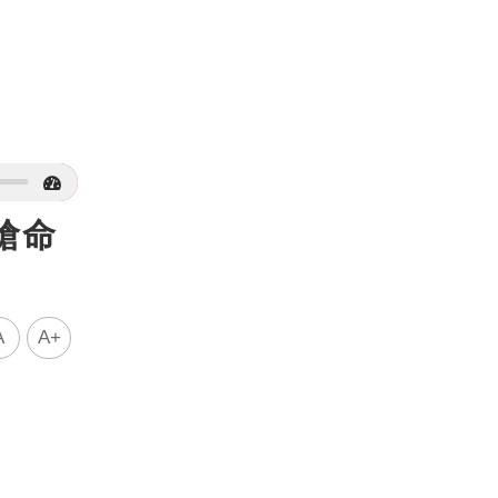
搶命
A
A+