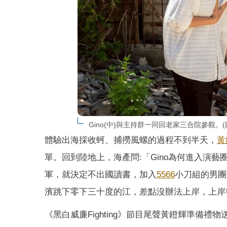
Gino(中)與主持群一同回老家三合院參觀。
體驗出海採收蚵、捕撈風螺的過程不到半天，
黃
單。回到陸地上，海產問:「Gino為何進入演藝
軍，就決定不出國讀書，加入
5566
小刀組的男團
濱跳下零下三十度的江，差點沒辦法上岸，上岸
《黑白威廉Fighting》節目尾聲黃鐙輝準備禮