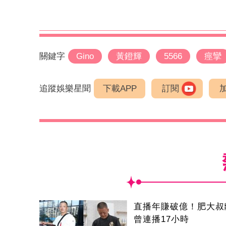
關鍵字
Gino
黃鐙輝
5566
痙攣
追蹤娛樂星聞
下載APP
訂閱
直播年賺破億！肥大
曾連播17小時