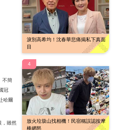
淚別高希均！沈春華悲痛揭私下真面
目
4
、不簡
國冠
赴哈爾
放火垃圾山找相機！民宿稱誤認按摩
根，雖然
棒網怒