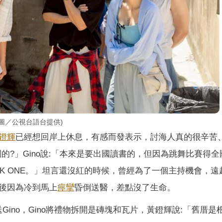
(圖／公視台語台提供)
鐙輝
已經想回岸上休息，有感而發表示，討海人真的很辛苦
圈的?」Gino說:「本來是要出國讀書的，但因為跳舞比賽得全
K ONE。」坦言還沒紅的時候，曾經為了一個主持機會，遠
後因為冷到馬上
痙攣
昏倒送醫，差點沒了生命。
物送Gino，Gino將禮物拆開是磚塊和瓦片，黃鐙輝說:「舊厝是