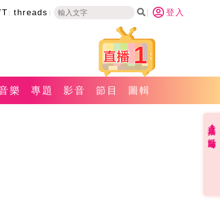
YT
threads
登入
1
音樂
專題
影音
節目
圖輯
直播✦活動