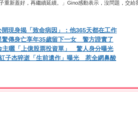
重新蓋好，再繼續延續。」Gino感動表示，沒問題，交給
開現身揭「致命病因」：他365天都在工作
驚傳身亡享年35歲留下一女 警方證實了
金主曬「上億股票投資單」 驚人身分曝光
網紅子杰猝逝「生前遺作」曝光 惹全網鼻酸