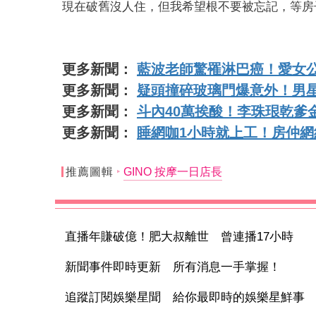
現在破舊沒人住，但我希望根不要被忘記，等房子
更多新聞：
藍波老師驚罹淋巴癌！愛女公
更多新聞：
疑頭撞碎玻璃門爆意外！男星
更多新聞：
斗內40萬挨酸！李珠珢乾爹
更多新聞：
睡網咖1小時就上工！房仲
推薦圖輯
GINO 按摩一日店長
直播年賺破億！肥大叔離世 曾連播17小時
新聞事件即時更新 所有消息一手掌握！
追蹤訂閱娛樂星聞 給你最即時的娛樂星鮮事