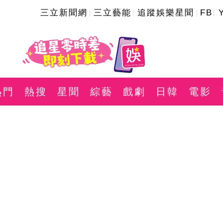
三立新聞網
三立藝能
追蹤娛樂星聞
FB
熱門
熱搜
星聞
綜藝
戲劇
日韓
電影