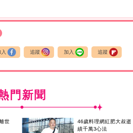
加入
追蹤
加入
追蹤
熱門新聞
叔離世
46歲料理網紅肥大叔逝
績千萬3心法