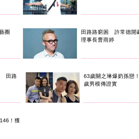
演藝圈
田路路窮困 許常德開
理事長曹雨婷
手 田路
63歲關之琳爆奶孫戀！
歲男模傳證實
146！獲