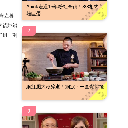
Apink走過15年粉紅奇蹟！8/8相約高
雄巨蛋
是海產養
大後賺錢
2
鮮蚵、剖
網紅肥大叔猝逝！網淚：一直覺得怪
3