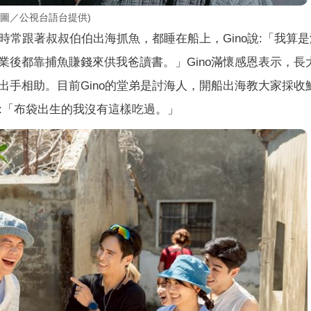
(圖／公視台語台提供)
常跟著叔叔伯伯出海抓魚，都睡在船上，Gino說:「我算
業後都靠捕魚賺錢來供我爸讀書。」Gino滿懷感恩表示，長
出手相助。目前Gino的堂弟是討海人，開船出海教大家採收
說:「布袋出生的我沒有這樣吃過。」