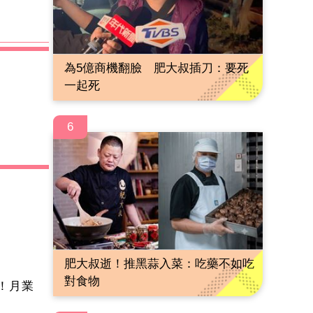
為5億商機翻臉 肥大叔插刀：要死
一起死
6
肥大叔逝！推黑蒜入菜：吃藥不如吃
對食物
！月業