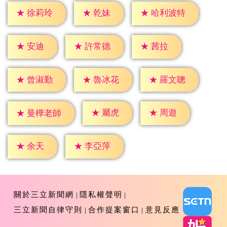
★
乾妹
★
徐莉玲
★
哈利波特
★
安迪
★
茜拉
★
許常德
★
曾淑勤
★
魯冰花
★
羅文聰
★
屬虎
★
周遊
★
曼樺老師
★
余天
★
李亞萍
關於三立新聞網
隱私權聲明
三立新聞自律守則
合作提案窗口
意見反應