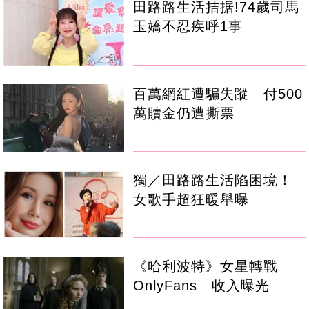
田路路生活拮据!74歲司馬
玉嬌不忍疾呼1事
百萬網紅遭騙失蹤 付500
萬贖金仍遭撕票
獨／田路路生活陷困境！
女歌手超狂暖舉曝
《哈利波特》女星轉戰
OnlyFans 收入曝光