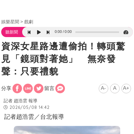
娛樂星聞
戲劇
0:00
0:00
聽新聞
資深女星路邊遭偷拍！轉頭驚
見「鏡頭對著她」 無奈發
聲：只要禮貌
A-
A
A+
分享
留言
記者 趙浩雲 報導
2026/05/08 14:42
記者趙浩雲／台北報導