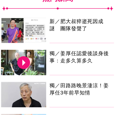
新／肥大叔猝逝死因成
謎 團隊發聲了
獨／姜厚任認愛後談身後
事：走多久算多久
獨／田路路晚景淒涼！姜
厚任3年前早知情