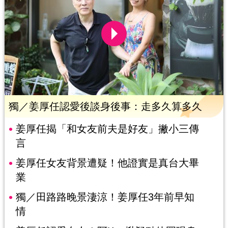
獨／姜厚任認愛後談身後事：走多久算多久
姜厚任揭「和女友前夫是好友」撇小三傳
言
姜厚任女友背景遭疑！他證實是真台大畢
業
獨／田路路晚景淒涼！姜厚任3年前早知
情