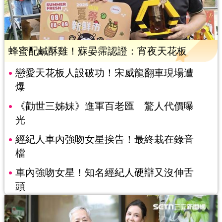
蜂蜜配鹹酥雞！蘇晏霈認證：宵夜天花板
戀愛天花板人設破功！宋威龍翻車現場遭
爆
《勸世三姊妹》進軍百老匯 驚人代價曝
光
經紀人車內強吻女星挨告！最終栽在錄音
檔
車內強吻女星！知名經紀人硬辯又沒伸舌
頭