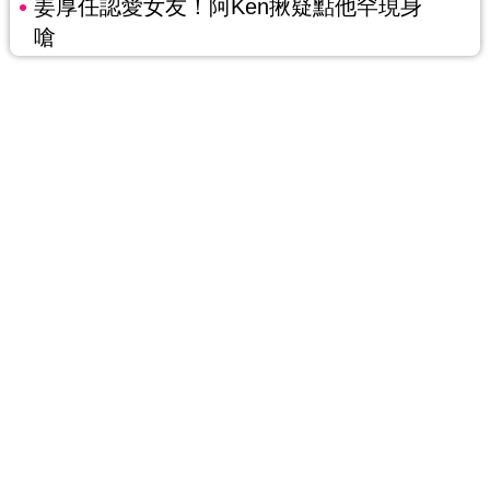
姜厚任認愛女友！阿Ken揪疑點他罕現身
嗆