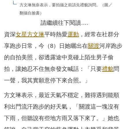
方文琳無奈表示，要拍攝之前請先禮貌詢問。（圖／
翻攝自臉書）
請繼續往下閱讀….
資深
女星
方文琳
平時熱愛
運動
，經常在社群分
享跑步日常，今（8）日她曬出在
關渡
河岸跑步
的自拍美照，卻透露途中竟碰上陌生男子偷
拍，讓她忍不住無奈發文喊話：「只要
禮貌
問
一聲，我其實願意停下來合照。」
方文琳表示，最近天氣不穩定，難得遇到能順
利出門流汗跑步的好天氣，「關渡這一塊沒有
下雨，但聽說有些地方雨又落下來了。」她也