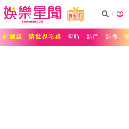
1
針線緣
請世界吃桌
即時
熱門
熱搜