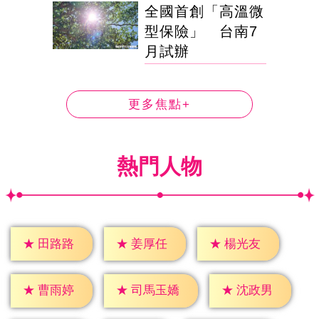
全國首創「高溫微
型保險」 台南7
月試辦
更多焦點+
熱門人物
★
田路路
★
姜厚任
★
楊光友
★
曹雨婷
★
沈政男
★
司馬玉嬌