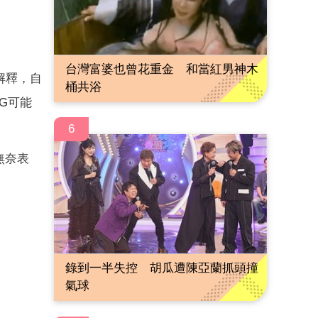
台灣富婆也曾花重金 和當紅男神木
解釋，自
桶共浴
G可能
6
無奈表
錄到一半失控 胡瓜遭陳亞蘭抓頭撞
氣球