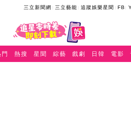
三立新聞網
三立藝能
追蹤娛樂星聞
FB
熱門
熱搜
星聞
綜藝
戲劇
日韓
電影