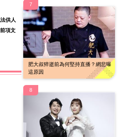
7
他法供人
有前項文
肥大叔猝逝前為何堅持直播？網悲曝
這原因
8