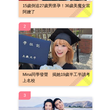
15歲倒追27歲男懷孕！36歲美魔女當
阿嬤了
2
Mina同學發聲 揭她19歲半工半讀考
上名校
3