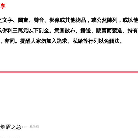
享
褻之文字、圖畫、聲音、影像或其他物品，或公然陳列，或以
或併科三萬元以下罰金。意圖散布、播送、販賣而製造、持
，亦同。提醒大家勿加入跪求、私給等行列以免觸法。
決燃眉之急
PR・易借網