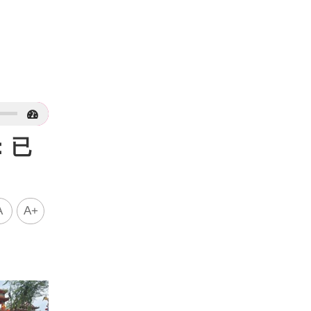
：已
A
A+