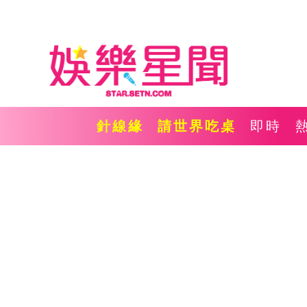
針線緣
請世界吃桌
即時