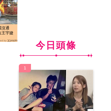
檔沒通
位王宇婕
ed by
今日頭條
1