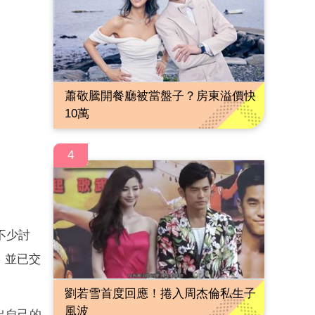
蕭敬騰開餐廳被當盤子？房東溢價快
10萬
4
不少討
，並已交
劉若雪首度回應！捲入周杰倫私生子
風波
出自己的