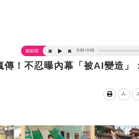
0:00
0:00
聽新聞
瘋傳！不忍曝內幕「被AI變造」
A-