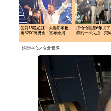
答對15題超狂！大咖影帝抱
澎恰恰破產6年哭了
走3200萬獎金「宣布全捐
錄到一半失控 突
了」網讚：真正巨星
了」氣到離席
娛樂中心／台北報導