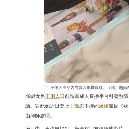
王俐人沒穿內衣賣吹風機爆紅。（圖／翻攝自Th
49歲女星
王俐人
日前進軍成人直播平台引發熱議
論。對此她近日登上
王偉忠
主持的
廣播
節目《欸
由律師處理。
節目中，王偉忠提到，身邊有朋友傳給他影片，