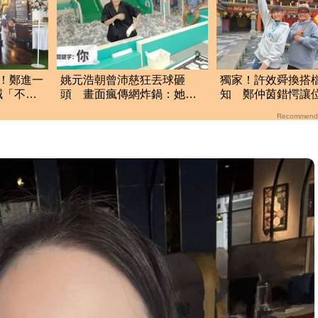
！鄭進一
姚元浩朝曾沛慈狂丟球砸
獨家！許效舜換搭
喊「不錄
頭 畫面瘋傳網炸鍋：她表
知 鄭仲茵錯愕讓
情不太對勁了
Recommend