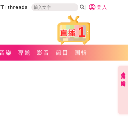
YT
threads
登入
1
音樂
專題
影音
節目
圖輯
直播✦活動