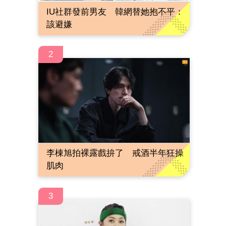
IU社群發前男友 韓網替她抱不平：
該避嫌
2
李棟旭拍裸露戲拚了 戒酒半年狂操
肌肉
3