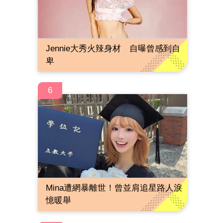
Jennie大秀火辣身材 自曝曾感到自
卑
6
Mina遭網暴離世！曾並肩追星路人淚
憶暖舉