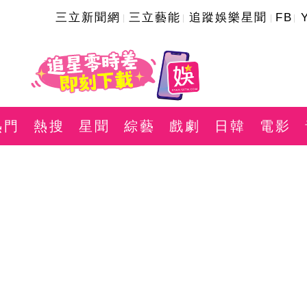
三立新聞網
三立藝能
追蹤娛樂星聞
FB
熱門
熱搜
星聞
綜藝
戲劇
日韓
電影