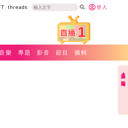
YT
threads
登入
1
音樂
專題
影音
節目
圖輯
直播✦活動