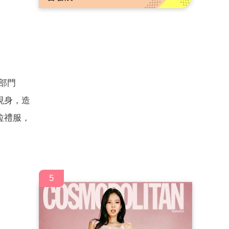
部門
現身，造
拉禮服，
5