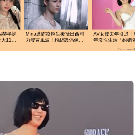
銀赫半裸
Mina遭霸凌輕生後扯出西村
AV女優去年引退！
大11歲
力發言風波！粉絲護偶像發
年沒性生活「約
情
文：言論遭惡意扭曲
私訊對話曝光了
Recommend