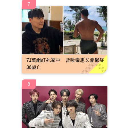
7
71萬網紅死家中 曾吸毒患又憂鬱症
36歲亡
8