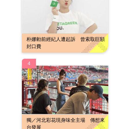
朴娜勑前經紀人遭起訴 曾索取巨額
封口費
4
獨／河北彩花現身味全主場 傳想來
台發展