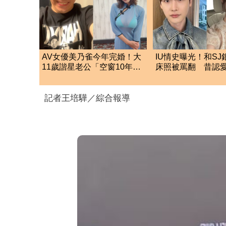
AV女優美乃雀今年完婚！大
IU情史曝光！和SJ
11歲諧星老公「空窗10年」
床照被罵翻 昔認愛
擄芳心
歌手：對他一見鍾
記者王培驊／綜合報導