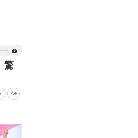
 驚
A
A+