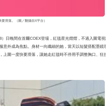
快要滑落。（圖／翻攝自X平台）
8）日晚間在首爾COEX登場，紅毯星光熠熠，不過入圍電視
服意外成為焦點。身材一向纖細的她，當天以短髮搭配墨鏡
，上圍一度快要滑落，讓她走紅毯時不停用手調整胸口、狂