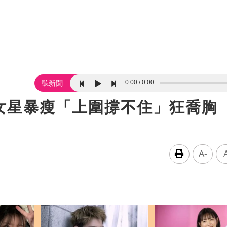
0:00
0:00
聽新聞
女星暴瘦「上圍撐不住」狂喬胸
A-