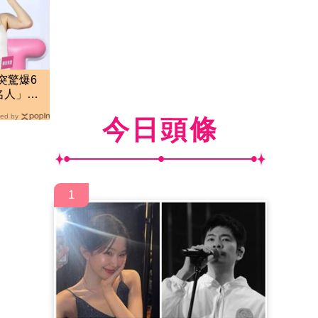
突驚爆6
砲名人」
ed by
今日頭條
1