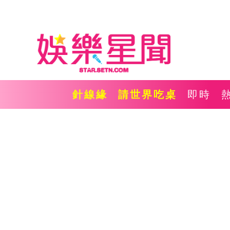
針線緣
請世界吃桌
即時