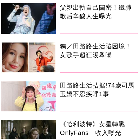
父親出軌自己閨密！鐵肺
歌后辛酸人生曝光
獨／田路路生活陷困境！
女歌手超狂暖舉曝
田路路生活拮据!74歲司馬
玉嬌不忍疾呼1事
《哈利波特》女星轉戰
OnlyFans 收入曝光