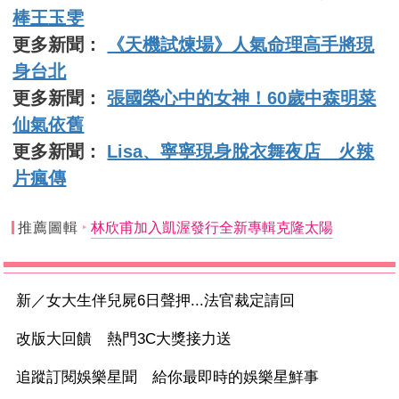
棒王玉雯
更多新聞：
《天機試煉場》人氣命理高手將現
身台北
更多新聞：
張國榮心中的女神！60歲中森明菜
仙氣依舊
更多新聞：
Lisa、寧寧現身脫衣舞夜店 火辣
片瘋傳
推薦圖輯
林欣甫加入凱渥發行全新專輯克隆太陽
新／女大生伴兒屍6日聲押...法官裁定請回
改版大回饋 熱門3C大獎接力送
追蹤訂閱娛樂星聞 給你最即時的娛樂星鮮事