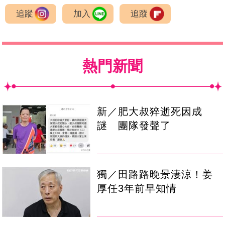
追蹤
加入
追蹤
熱門新聞
新／肥大叔猝逝死因成
謎 團隊發聲了
獨／田路路晚景淒涼！姜
厚任3年前早知情