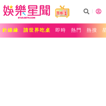
1
針線緣
請世界吃桌
即時
熱門
熱搜