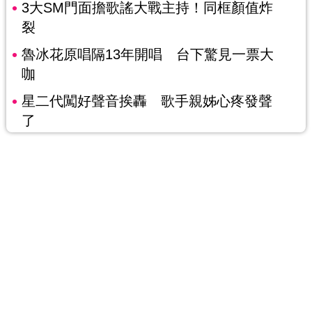
3大SM門面擔歌謠大戰主持！同框顏值炸
裂
魯冰花原唱隔13年開唱 台下驚見一票大
咖
星二代闖好聲音挨轟 歌手親姊心疼發聲
了