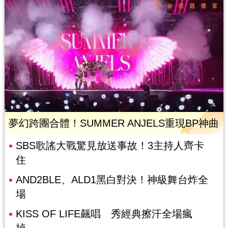
夢幻跨團合體！SUMMER ANJELS重現BP神曲
SBS歌謠大戰驚見放送事故！3主持人齊卡
住
AND2BLE、ALD1黑白對決！神級舞台炸全
場
KISS OF LIFE飆唱 秀經典擦汗全場瘋
掉