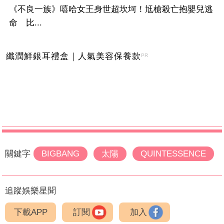
《不良一族》嘻哈女王身世超坎坷！尪槍殺亡抱嬰兒逃
命 比...
纖潤鮮銀耳禮盒｜人氣美容保養款
PR
關鍵字
BIGBANG
太陽
QUINTESSENCE
追蹤娛樂星聞
下載APP
訂閱
加入