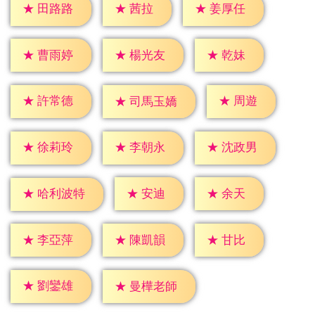
★
茜拉
★
田路路
★
姜厚任
★
乾妹
★
曹雨婷
★
楊光友
★
周遊
★
許常德
★
司馬玉嬌
★
徐莉玲
★
李朝永
★
沈政男
★
安迪
★
余天
★
哈利波特
★
甘比
★
李亞萍
★
陳凱韻
★
劉鑾雄
★
曼樺老師