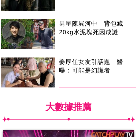
男星陳屍河中 背包藏
20kg水泥塊死因成謎
姜厚任女友引話題 醫
曝：可能是幻謊者
大數據推薦