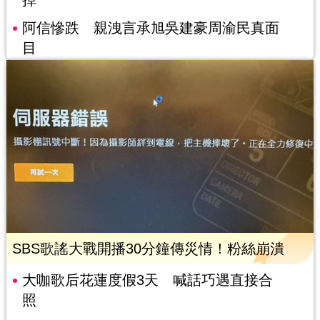
阿信慘跌 親洩言承旭吳建豪周渝民真面
目
SBS歌謠大戰開播30分鐘傳災情！粉絲崩潰
大咖歌后花蓮度假3天 喊話巧遇直接合
照