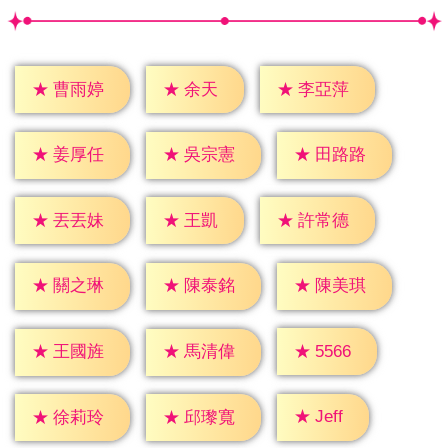
★
余天
★
曹雨婷
★
李亞萍
★
姜厚任
★
吳宗憲
★
田路路
★
王凱
★
丟丟妹
★
許常德
★
關之琳
★
陳泰銘
★
陳美琪
★
5566
★
王國旌
★
馬清偉
★
Jeff
★
徐莉玲
★
邱瓈寬