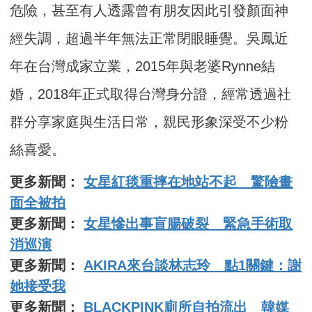
危險，甚至有人透露曾有朋友因此引發顏面神
經失調，超過半年無法正常閉眼睡覺。吳鳳近
年在台灣成家立業，2015年與老婆Rynne結
婚，2018年正式取得台灣身分證，經常透過社
群分享家庭與生活日常，親民形象深受不少粉
絲喜愛。
更多新聞：
女星紅毯重摔在地站不起 驚險畫
面全被拍
更多新聞：
女星慘出事盲腸破裂 緊急手術取
消巡演
更多新聞：
AKIRA來台談林志玲 點1關鍵：謝
她接受我
更多新聞：
BLACKPINK廁所自拍流出 韓媒