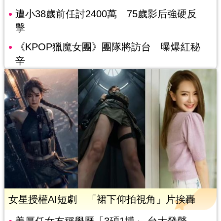
遭小38歲前任討2400萬 75歲影后強硬反
擊
《KPOP獵魔女團》團隊將訪台 曝爆紅秘
辛
女星授權AI短劇 「裙下仰拍視角」片挨轟
姜厚任女友稱學歷「3碩1博」 台大發聲