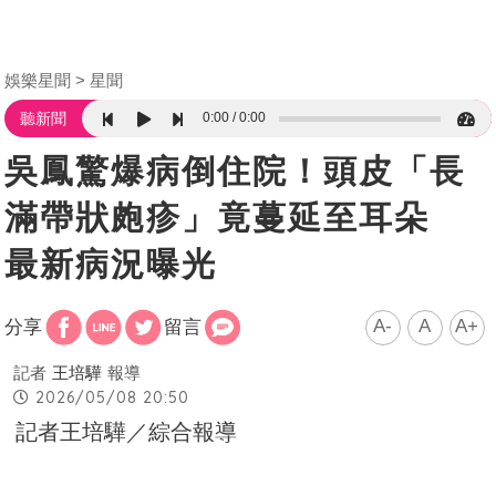
娛樂星聞
星聞
0:00
0:00
聽新聞
吳鳳驚爆病倒住院！頭皮「長
滿帶狀皰疹」竟蔓延至耳朵
最新病況曝光
A-
A
A+
分享
留言
記者
王培驊
報導
2026/05/08 20:50
記者王培驊／綜合報導