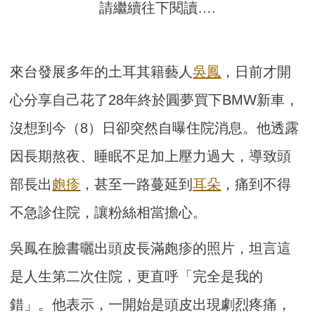
請繼續往下閱讀….
來台發展多年的土耳其籍藝人
吳鳳
，日前才開
心分享自己花了28年終於圓夢買下BMW新車，
沒想到今（8）日卻突然自曝住院消息。他透露
因長期熬夜、睡眠不足加上壓力過大，導致頭
部長出
皰疹
，甚至一路蔓延到
耳朵
，痛到不得
不急診住院，讓粉絲相當擔心。
吳鳳在臉書曬出頭皮長滿皰疹的照片，坦言這
是人生第二次住院，更直呼「完全是我的
錯」。他表示，一開始是頭皮出現劇烈疼痛，