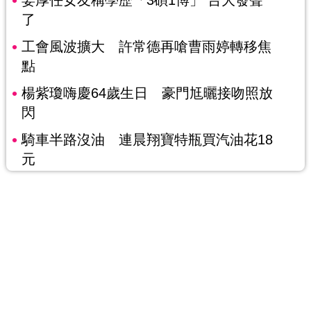
了
工會風波擴大 許常德再嗆曹雨婷轉移焦
點
楊紫瓊嗨慶64歲生日 豪門尪曬接吻照放
閃
騎車半路沒油 連晨翔寶特瓶買汽油花18
元