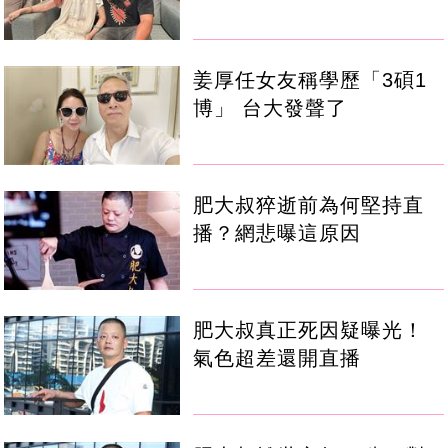
姜厚任女友稱學歷「3碩1
博」 台大發聲了
肥大叔猝逝前為何堅持直
播？網悲曝這原因
肥大叔真正死因疑曝光！
氣色超差還開直播