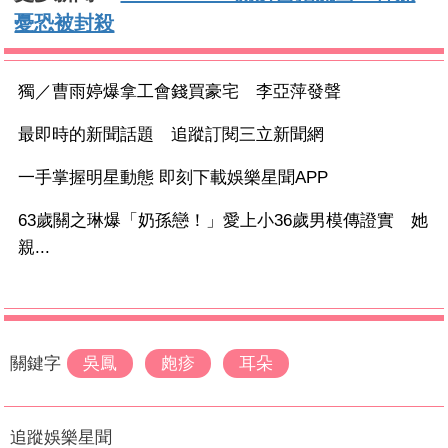
憂恐被封殺
獨／曹雨婷爆拿工會錢買豪宅 李亞萍發聲
最即時的新聞話題 追蹤訂閱三立新聞網
一手掌握明星動態 即刻下載娛樂星聞APP
63歲關之琳爆「奶孫戀！」愛上小36歲男模傳證實 她
親...
關鍵字
吳鳳
皰疹
耳朵
追蹤娛樂星聞