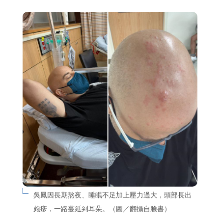
吳鳳因長期熬夜、睡眠不足加上壓力過大，頭部長出
皰疹，一路蔓延到耳朵。（圖／翻攝自臉書）