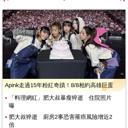
Apink走過15年粉紅奇蹟！8/8相約高雄巨蛋
「料理網紅」肥大叔暴瘦猝逝 住院照片
曝
肥大叔猝逝 廚房2事恐害罹癌風險增近2
倍