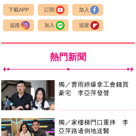
下載APP
訂閱
加入
追蹤
加入
追蹤
熱門新聞
獨／曹雨婷爆拿工會錢買
豪宅 李亞萍發聲
獨／家樓梯門口重摔 李
亞萍路邊倒地送醫