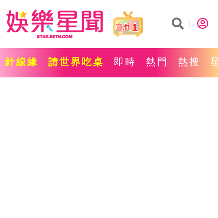
1
針線緣
請世界吃桌
即時
熱門
熱搜