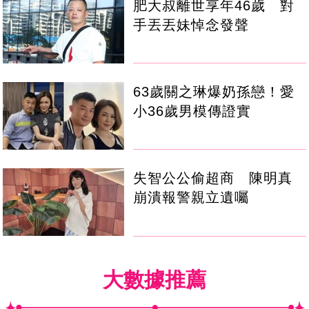
肥大叔離世享年46歲 對
手丟丟妹悼念發聲
63歲關之琳爆奶孫戀！愛
小36歲男模傳證實
失智公公偷超商 陳明真
崩潰報警親立遺囑
大數據推薦