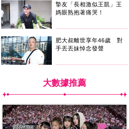
摯友「長相激似王凱」王
媽眼熟抱著痛哭！
肥大叔離世享年46歲 對
手丟丟妹悼念發聲
大數據推薦