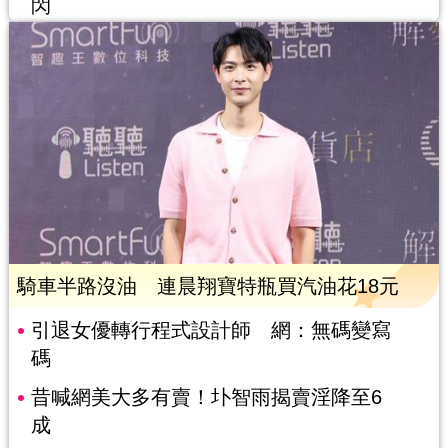
閃
騎車半路沒油 連晨翔寶特瓶買汽油花18元
引退女優轉行程式設計師 網：無碼變寫
碼
昔喊網美大多有賣！圤智雨揭賣淫降至6
成