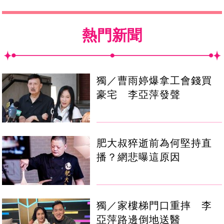
熱門新聞
獨／曹雨婷爆拿工會錢買
豪宅 李亞萍發聲
肥大叔猝逝前為何堅持直
播？網悲曝這原因
獨／家樓梯門口重摔 李
亞萍路邊倒地送醫