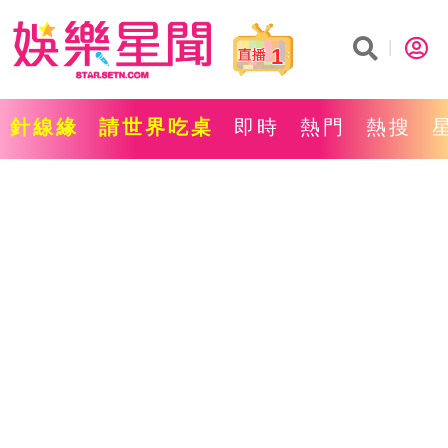
1
針線緣
請世界吃桌
即時
熱門
熱搜