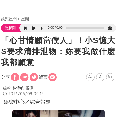
娛樂星聞
星聞
0:00
0:00
聽新聞
「心甘情願當僕人」！小S憶大
S要求清排泄物：妳要我做什麼
我都願意
A-
A
A+
分享
留言
編輯
林偉帆
報導
2026/05/09 00:15
娛樂中心／綜合報導