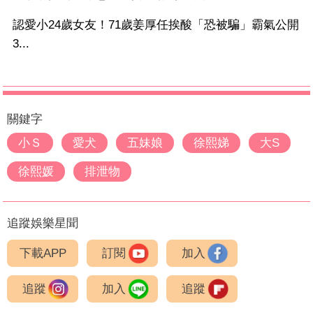
認愛小24歲女友！71歲姜厚任挨酸「恐被騙」霸氣公開
3...
關鍵字
小Ｓ
愛犬
五妹娘
徐熙娣
大S
徐熙媛
排泄物
追蹤娛樂星聞
下載APP
訂閱
加入
追蹤
加入
追蹤