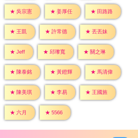
★
吳宗憲
★
姜厚任
★
田路路
★
王凱
★
許常德
★
丟丟妹
★
Jeff
★
邱瓈寬
★
關之琳
★
陳泰銘
★
黃鐙輝
★
馬清偉
★
李易
★
陳美琪
★
王國旌
★
六月
★
5566