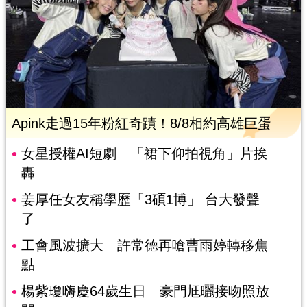
Apink走過15年粉紅奇蹟！8/8相約高雄巨蛋
女星授權AI短劇 「裙下仰拍視角」片挨
轟
姜厚任女友稱學歷「3碩1博」 台大發聲
了
工會風波擴大 許常德再嗆曹雨婷轉移焦
點
楊紫瓊嗨慶64歲生日 豪門尪曬接吻照放