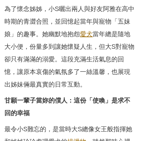
為了懷念姊姊，小S曬出兩人與好友阿雅在高中
時期的青澀合照，並回憶起當年與寵物「五妹
娘」的趣事。她幽默地抱怨
愛犬
當年總是隨地
大小便，份量多到讓她懷疑人生，但大S對寵物
卻只有滿滿的溺愛。這段充滿生活氣息的回
憶，讓原本哀傷的氣氛多了一絲溫馨，也展現
出姊妹倆最真實的日常互動。
甘願一輩子當妳的僕人：這份「使喚」是求不
回的幸福
最令小S難忘的，是當時大S總像女王般指揮她