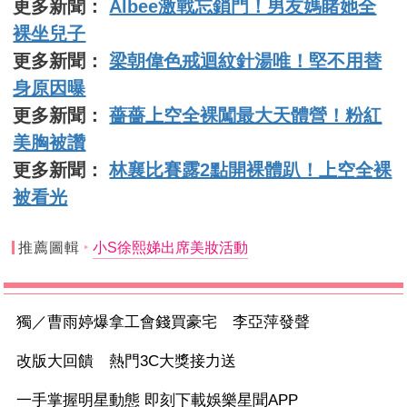
更多新聞：
Albee激戰忘鎖門！男友媽睹她全
裸坐兒子
更多新聞：
梁朝偉色戒迴紋針湯唯！堅不用替
身原因曝
更多新聞：
薔薔上空全裸闖最大天體營！粉紅
美胸被讚
更多新聞：
林襄比賽露2點開裸體趴！上空全裸
被看光
推薦圖輯
小S徐熙娣出席美妝活動
獨／曹雨婷爆拿工會錢買豪宅 李亞萍發聲
改版大回饋 熱門3C大獎接力送
一手掌握明星動態 即刻下載娛樂星聞APP