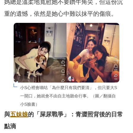
媽總是溫柔地寬慰她不要鑽牛角尖，但這份沉
重的遺憾，依然是她心中難以抹平的傷痕。
小S心裡會嘀咕「為什麼只有我們要清」，但只要大S
一開口，她就會不由自主地聽命行事。（圖／翻攝自
小S臉書）
與
五妹娘
的「屎尿戰爭」：青澀照背後的日常
點滴