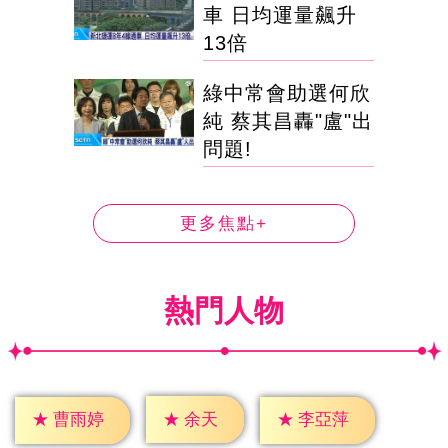
車 日均運量飆升
13倍
綠中常會助選何欣
純 蔡其昌轟"盧"出
問題!
更多焦點+
熱門人物
★
余天
★
曹雨婷
★
李亞萍