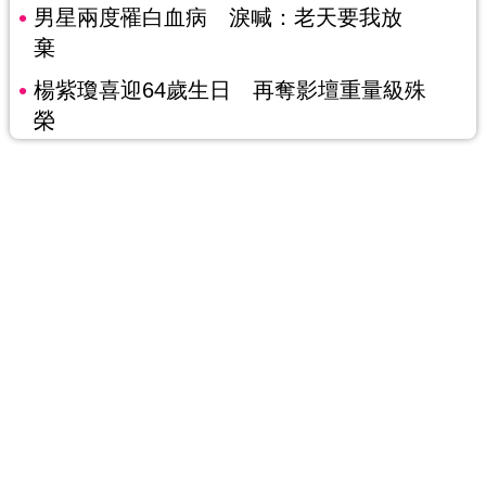
男星兩度罹白血病 淚喊：老天要我放
棄
楊紫瓊喜迎64歲生日 再奪影壇重量級殊
榮