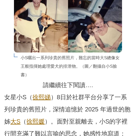
小S曬出一系列珍貴的舊照片，難忘的當時大S總像女
王般指揮她處理愛犬的排泄物。（圖／翻攝自小S臉
書）
請繼續往下閱讀….
女星小S（
徐熙娣
）8日於社群平台分享了一系
列珍貴的舊照片，深情追憶於 2025 年過世的胞
姊
大S
（
徐熙媛
）。面對至親離去，小S的字裡
行間充滿了難以言喻的思念，她感性地寫道：